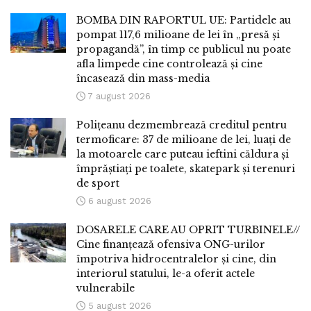
BOMBA DIN RAPORTUL UE: Partidele au
pompat 117,6 milioane de lei în „presă și
propagandă”, în timp ce publicul nu poate
afla limpede cine controlează și cine
încasează din mass-media
7 august 2026
Polițeanu dezmembrează creditul pentru
termoficare: 37 de milioane de lei, luați de
la motoarele care puteau ieftini căldura și
împrăștiați pe toalete, skatepark și terenuri
de sport
6 august 2026
DOSARELE CARE AU OPRIT TURBINELE//
Cine finanțează ofensiva ONG-urilor
împotriva hidrocentralelor și cine, din
interiorul statului, le-a oferit actele
vulnerabile
5 august 2026