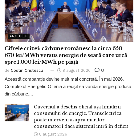
ANCHETE
Cifrele crizei: cărbune românesc la circa 650–
670 lei/MWh versus energie de seară care urcă
spre 1.000 lei/MWh pe piață
0
de
Costin Cristescu
8 august 2026
Această comparație devine mult mai concretă. În mai 2026,
Complexul Energetic Oltenia a reușit să vândă energie produsă
din cărbune,...
Guvernul a deschis oficial ușa limitării
consumului de energie. Transelectrica
poate interveni asupra marilor
consumatori dacă sistemul intră în deficit
8 august 2026