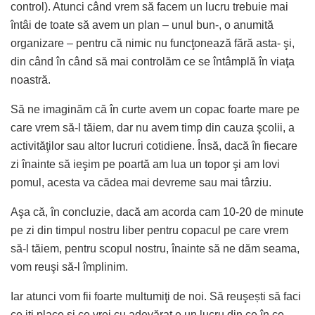
control). Atunci când vrem să facem un lucru trebuie mai
întâi de toate să avem un plan – unul bun-, o anumită
organizare – pentru că nimic nu funcţonează fără asta- şi,
din când în când să mai controlăm ce se întâmplă în viaţa
noastră.
Să ne imaginăm că în curte avem un copac foarte mare pe
care vrem să-l tăiem, dar nu avem timp din cauza şcolii, a
activităţilor sau altor lucruri cotidiene. Însă, dacă în fiecare
zi înainte să ieşim pe poartă am lua un topor şi am lovi
pomul, acesta va cădea mai devreme sau mai târziu.
Aşa că, în concluzie, dacă am acorda cam 10-20 de minute
pe zi din timpul nostru liber pentru copacul pe care vrem
să-l tăiem, pentru scopul nostru, înainte să ne dăm seama,
vom reuşi să-l împlinim.
Iar atunci vom fii foarte multumiţi de noi. Să reuşești să faci
ce iţi place şi ce vrei cu adevărat e un lucru din ce în ce