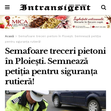
Acasă
Semafoare treceri pietoni în Ploiești. Semnează petiția
pentru siguranța rutieră!
Semafoare treceri pietoni
în Ploiești. Semnează
petiția pentru siguranța
rutieră!