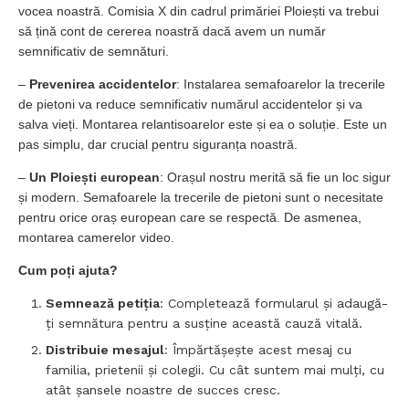
vocea noastră. Comisia X din cadrul primăriei Ploiești va trebui
să țină cont de cererea noastră dacă avem un număr
semnificativ de semnături.
–
Prevenirea accidentelor
: Instalarea semafoarelor la trecerile
de pietoni va reduce semnificativ numărul accidentelor și va
salva vieți. Montarea relantisoarelor este și ea o soluție. Este un
pas simplu, dar crucial pentru siguranța noastră.
–
Un Ploiești european
: Orașul nostru merită să fie un loc sigur
și modern. Semafoarele la trecerile de pietoni sunt o necesitate
pentru orice oraș european care se respectă. De asmenea,
montarea camerelor video.
Cum poți ajuta?
Semnează petiția
: Completează formularul și adaugă-
ți semnătura pentru a susține această cauză vitală.
Distribuie mesajul
: Împărtășește acest mesaj cu
familia, prietenii și colegii. Cu cât suntem mai mulți, cu
atât șansele noastre de succes cresc.