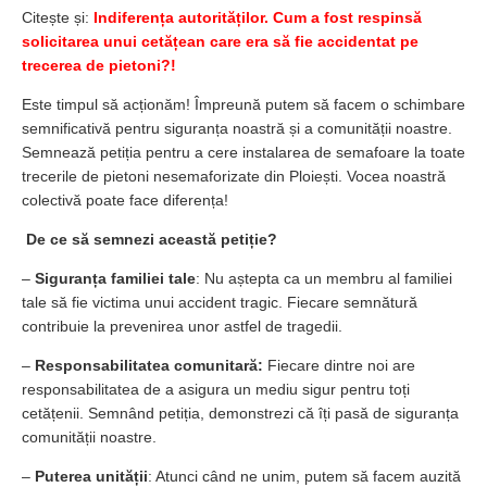
Citește și:
Indiferența autorităților. Cum a fost respinsă
solicitarea unui cetățean care era să fie accidentat pe
trecerea de pietoni?!
Este timpul să acționăm! Împreună putem să facem o schimbare
semnificativă pentru siguranța noastră și a comunității noastre.
Semnează petiția pentru a cere instalarea de semafoare la toate
trecerile de pietoni nesemaforizate din Ploiești. Vocea noastră
colectivă poate face diferența!
De ce să semnezi această petiție?
–
Siguranța familiei tale
: Nu aștepta ca un membru al familiei
tale să fie victima unui accident tragic. Fiecare semnătură
contribuie la prevenirea unor astfel de tragedii.
–
Responsabilitatea comunitară:
Fiecare dintre noi are
responsabilitatea de a asigura un mediu sigur pentru toți
cetățenii. Semnând petiția, demonstrezi că îți pasă de siguranța
comunității noastre.
–
Puterea unității
: Atunci când ne unim, putem să facem auzită