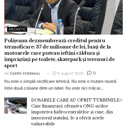
ANCHETE
Polițeanu dezmembrează creditul pentru
termoficare: 37 de milioane de lei, luați de la
motoarele care puteau ieftini căldura și
împrăștiați pe toalete, skatepark și terenuri de
sport
0
de
Costin Cristescu
6 august 2026
Nu este o simplă rectificare tehnică. Nu este o mutare neutră
între două coloane dintr-un tabel. Nu este nici măcar...
DOSARELE CARE AU OPRIT TURBINELE//
Cine finanțează ofensiva ONG-urilor
împotriva hidrocentralelor și cine, din
interiorul statului, le-a oferit actele
vulnerabile