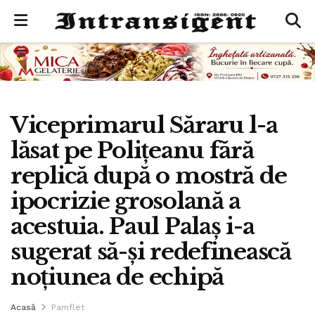
Viceprimarul Săraru l-a
lăsat pe Polițeanu fără
replică după o mostră de
ipocrizie grosolană a
acestuia. Paul Palaș i-a
sugerat să-și redefinească
noțiunea de echipă
Acasă
Pamflet