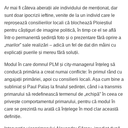
Ar mai fi câteva aberații ale individului de menționat, dar
sunt doar ipocrizii ieftine, venite de la un individ care le
reproșează consilierilor locali că blochează Ploieștiul
pentru câștiguri de imagine politică, în timp ce el se află
într-o permanentă ședință foto și o prezentare fără oprire a
„marilor” sale realizări – adică un fel de dat din mâini cu
explicații puerile și mereu fără soluții.
Modul în care domnul PLM și city-managerul înțeleg să
conducă primăria a creat numai conflicte: în primul rând cu
angajații primăriei, apoi cu consilierii locali. Așa cum bine a
subliniat și Paul Palaș la finalul ședinței, când i-a transmis
primarului să redefinească termenul de „echipă” în ceea ce
privește comportamentul primarului, pentru că modul în
care se prezintă nu arată că înțelege în mod clar această
definiție.