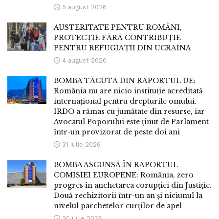
5 august 2026
AUSTERITATE PENTRU ROMÂNI,
PROTECȚIE FĂRĂ CONTRIBUȚIE
PENTRU REFUGIAȚII DIN UCRAINA
4 august 2026
BOMBA TĂCUTĂ DIN RAPORTUL UE:
România nu are nicio instituție acreditată
internațional pentru drepturile omului.
IRDO a rămas cu jumătate din resurse, iar
Avocatul Poporului este ținut de Parlament
într-un provizorat de peste doi ani
31 iulie 2026
BOMBA ASCUNSĂ ÎN RAPORTUL
COMISIEI EUROPENE: România, zero
progres în anchetarea corupției din Justiție.
Două rechizitorii într-un an și niciunul la
nivelul parchetelor curților de apel
30 iulie 2026