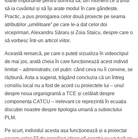
foarte importante pentru domnia sa, din moment ce a ținut
să ia cuvântul și să își arate modul în care gândește.
Practic, a pus prorogarea celor două proiecte pe seama
atribuțiilor „umilitoare” pe care le-a dat celor doi
viceprimari, Alexandru Săraru și Zoia Staicu, despre care o
să vorbesc într-un articol viitor.
Această remarcă, pe care o puteți vizualiza în videoclipul
de mai jos, arată cheia în care funcționează acest individ
limitat – administrativ, cel puțin: când ceva nu îi convine, se
răzbună. Asta a sugerat, trăgând concluzia că un întreg
consiliu local nu a fost de acord cu proiectele lui – unul
despre noua organigramă a TCE și celălalt despre
componența CATCU – irelevant ce reprezintă în ecuația
discuției noastre despre tipologia umană a subiectului
PLM.
Pe scurt, individul acesta așa funcționează și a proiectat