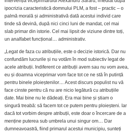
Intervenția viceprimarului Alexandru Săraru, imediat după
ipocrizia caracteristică domnului PLM, a fost – practic – o
palmă morală și administrativă dată acestui individ care
tinde să devină, după nici cinci luni de mandat, cel mai
slab primar din istorie. Cel mai lipsit de viziune dintre toți,
un analfabet funcțional… administrativ.
„Legat de faza cu atribuțiile, este o decizie istorică. Dar nu
confundăm lucrurile și nu votăm în mod subiectiv legat de
acele atribuții. Indiferent ce atribuții avem sau nu vom avea,
eu și doamna viceprimar vom face tot ce ne stă în putință
pentru binele ploieștenilor… Acest discurs populist nu vă
face cinste pentru că nu are nicio legătură cu atribuțiile
date. Mai bine nu le dădeați. Era mai bine și știam o
singură treabă: să facem tot ce putem pentru ploieșteni. Iar
dacă tot vorbim despre atribuții, este doar o încercare de a
menține puterea sub umbrela unui singur om… Dar
dumneavoastră, fiind primarul acestui municipiu, sunteți