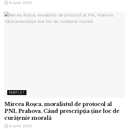
9 iunie 2026
PAMFLET
Mircea Roșca, moralistul de protocol al
PNL Prahova. Când prescripția ține loc de
curățenie morală
4 iunie 2026