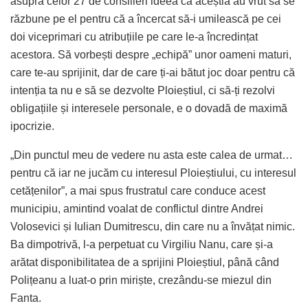
asupra celor 27 de consilieri ideea că aceștia au vrut să se
răzbune pe el pentru că a încercat să-i umilească pe cei
doi viceprimari cu atribuțiile pe care le-a încredințat
acestora. Să vorbești despre „echipă” unor oameni maturi,
care te-au sprijinit, dar de care ți-ai bătut joc doar pentru că
intenția ta nu e să se dezvolte Ploieștiul, ci să-ți rezolvi
obligațiile și interesele personale, e o dovadă de maximă
ipocrizie.
„Din punctul meu de vedere nu asta este calea de urmat…
pentru că iar ne jucăm cu interesul Ploieștiului, cu interesul
cetățenilor”, a mai spus frustratul care conduce acest
municipiu, amintind voalat de conflictul dintre Andrei
Volosevici și Iulian Dumitrescu, din care nu a învățat nimic.
Ba dimpotrivă, l-a perpetuat cu Virgiliu Nanu, care și-a
arătat disponibilitatea de a sprijini Ploieștiul, până când
Polițeanu a luat-o prin miriște, crezându-se miezul din
Fanta.