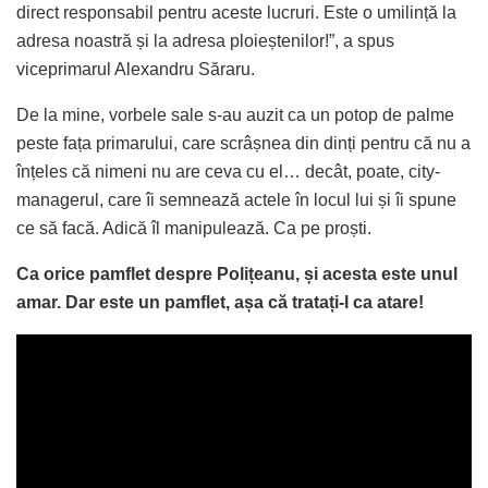
direct responsabil pentru aceste lucruri. Este o umilință la
adresa noastră și la adresa ploieștenilor!”, a spus
viceprimarul Alexandru Săraru.
De la mine, vorbele sale s-au auzit ca un potop de palme
peste fața primarului, care scrâșnea din dinți pentru că nu a
înțeles că nimeni nu are ceva cu el… decât, poate, city-
managerul, care îi semnează actele în locul lui și îi spune
ce să facă. Adică îl manipulează. Ca pe proști.
Ca orice pamflet despre Polițeanu, și acesta este unul
amar. Dar este un pamflet, așa că tratați-l ca atare!