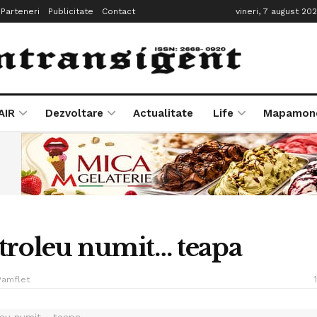
Parteneri
Publicitate
Contact
vineri, 7 august 20
AIR
Dezvoltare
Actualitate
Life
Mapamon
troleu numit… teapa
Pamflet