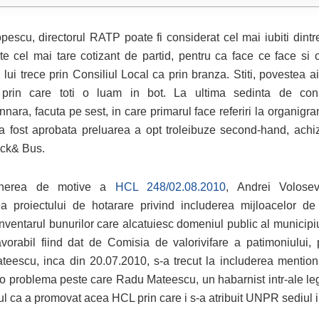
escu, directorul RATP poate fi considerat cel mai iubiti dint
e cel mai tare cotizant de partid, pentru ca face ce face si 
 lui trece prin Consiliul Local ca prin branza. Stiti, povestea 
 prin care toti o luam in bot. La ultima sedinta de cons
nnara, facuta pe sest, in care primarul face referiri la organigra
, a fost aprobata preluarea a opt troleibuze second-hand, achiz
ck& Bus.
unerea de motive a
HCL 248/02.08.2010
, Andrei Volosev
a proiectului de hotarare privind includerea mijloacelor de 
ventarul bunurilor care alcatuiesc domeniul public al municipiul
avorabil fiind dat de Comisia de valorivifare a patimoniului,
eescu, inca din 20.07.2010, s-a trecut la includerea mention
fi o problema peste care Radu Mateescu, un habarnist intr-ale le
tul ca a promovat acea HCL prin care i s-a atribuit UNPR sediul i