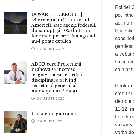
Politiei
DOSARELE CERULUI |
pot intr
„Sferele-mamă” din vestul
act norm
Americii: șase agenți federali,
două nopți și 40% dintr-un
Ploiesti
fenomen pe care Pentagonul
consilie
nu-l poate explica
gandesc 
4 AUGUST 2026
a trebui
smecheri
ADOR cere Prefecturii
Prahova să înceteze
ca n-ar f
tergiversarea cercetării
disciplinare privind
secretarul general al
Pentru c
municipiului Ploiești
credit c
3 AUGUST 2026
de trole
11-12 m
Unitate în ignoranță
troleibuz
2 AUGUST 2026
valoarea
vorba de