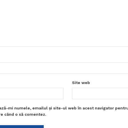
Site web
ază-mi numele, emailul și site-ul web în acest navigator pentr
are când o să comentez.