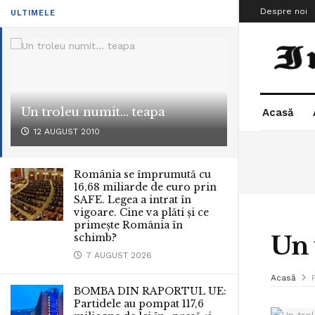
Despre noi
ULTIMELE
Un troleu numit… teapa
Acasă
12 AUGUST 2010
România se împrumută cu
16,68 miliarde de euro prin
SAFE. Legea a intrat în
vigoare. Cine va plăti și ce
primește România în
Un 
schimb?
7 AUGUST 2026
Acasă
BOMBA DIN RAPORTUL UE:
Partidele au pompat 117,6