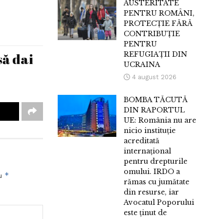
AUSTERITATE
PENTRU ROMÂNI,
PROTECȚIE FĂRĂ
CONTRIBUȚIE
PENTRU
să dai
REFUGIAȚII DIN
UCRAINA
4 august 2026
BOMBA TĂCUTĂ
DIN RAPORTUL
UE: România nu are
nicio instituție
acreditată
internațional
pentru drepturile
omului. IRDO a
*
cu
rămas cu jumătate
din resurse, iar
Avocatul Poporului
este ținut de