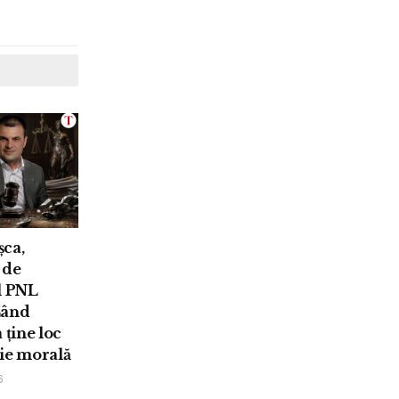
ca,
 de
l PNL
Când
 ține loc
ie morală
6