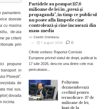
Partidele au pompat 117,6
milioane de lei în „presă și
re pamanteni.
propagandă”, în timp ce publicul
orice doreste
nu poate afla limpede cine
controlează și cine încasează din
aia cu masina
mass-media
iliu, de-aia
de
Costin Cristescu
me pe criterii
0
7 august 2026
itionate prin
Cifrele vorbesc Raportul Comisiei
Europene privind statul de drept, publicat la
17 iulie 2026, descrie una dintre cele mai
ici propune
periculoase...
transport in
ui Ploiesti”.
Polițeanu
 prezidata de
dezmembrează
ata mai sus.
creditul pentru
gilor( dovada
termoficare: 37 de
n incinta
milioane de lei,
luați de la