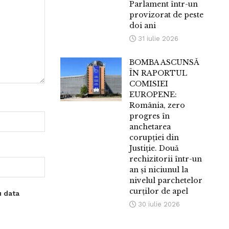
Parlament într-un
provizorat de peste
doi ani
31 iulie 2026
BOMBA ASCUNSĂ
ÎN RAPORTUL
COMISIEI
EUROPENE:
România, zero
progres în
anchetarea
corupției din
Justiție. Două
rechizitorii într-un
an și niciunul la
nivelul parchetelor
curților de apel
u data
30 iulie 2026