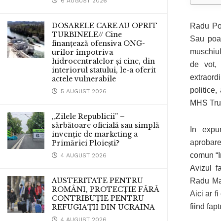
6 AUGUST 2026
DOSARELE CARE AU OPRIT
Radu Pop
TURBINELE// Cine
Sau poat
finanțează ofensiva ONG-
muschiul
urilor împotriva
hidrocentralelor și cine, din
de vot,
interiorul statului, le-a oferit
extraordi
actele vulnerabile
politice
5 AUGUST 2026
MHS Tru
„Zilele Republicii” –
sărbătoare oficială sau simplă
In exp
invenție de marketing a
aprobare
Primăriei Ploiești?
comun “In
4 AUGUST 2026
Avizul f
AUSTERITATE PENTRU
Radu Mat
ROMÂNI, PROTECȚIE FĂRĂ
Aici ar 
CONTRIBUȚIE PENTRU
fiind fap
REFUGIAȚII DIN UCRAINA
4 AUGUST 2026