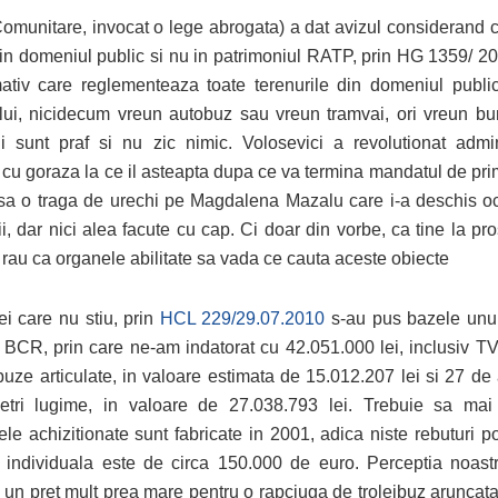
 Comunitare, invocat o lege abrogata) a dat avizul considerand c
a in domeniul public si nu in patrimoniul RATP, prin HG 1359/ 2
ativ care reglementeaza toate terenurile din domeniul public 
ului, nicidecum vreun autobuz sau vreun tramvai, ori vreun bu
rii sunt praf si nu zic nimic. Volosevici a revolutionat admi
cu goraza la ce il asteapta dupa ce va termina mandatul de pri
 sa o traga de urechi pe Magdalena Mazalu care i-a deschis oc
i, dar nici alea facute cu cap. Ci doar din vorbe, ca tine la pr
i rau ca organele abilitate sa vada ce cauta aceste obiecte
ei care nu stiu, prin
HCL 229/29.07.2010
s-au pus bazele unui
u BCR, prin care ne-am indatorat cu 42.051.000 lei, inclusiv T
ibuze articulate, in valoare estimata de 15.012.207 lei si 27 d
etri lugime, in valoare de 27.038.793 lei. Trebuie sa ma
ele achizitionate sunt fabricate in 2001, adica niste rebuturi po
 individuala este de circa 150.000 de euro. Perceptia noast
 un pret mult prea mare pentru o rapciuga de troleibuz aruncata