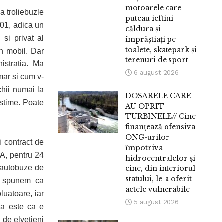
motoarele care
a troliebuzle
puteau ieftini
001, adica un
căldura și
si privat al
împrăștiați pe
toalete, skatepark și
n mobil. Dar
terenuri de sport
nistratia. Ma
6 august 2026
mar si cum v-
hii numai la
DOSARELE CARE
ostime. Poate
AU OPRIT
TURBINELE// Cine
finanțează ofensiva
ONG-urilor
 contract de
împotriva
VA, pentru 24
hidrocentralelor și
e autobuze de
cine, din interiorul
statului, le-a oferit
i spunem ca
actele vulnerabile
luatoare, iar
5 august 2026
ra este ca e
 de elvetieni