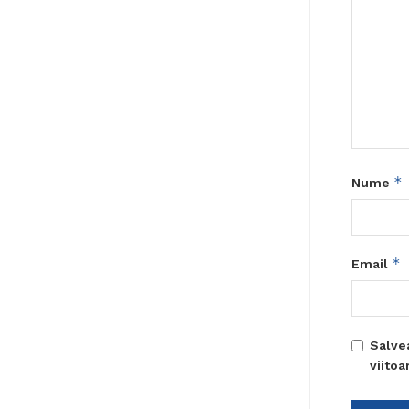
*
Nume
*
Email
Salve
viito