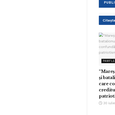
Citește
PAMFL
“Mareș
și bata
care c
creditu
patrio
30 iuli