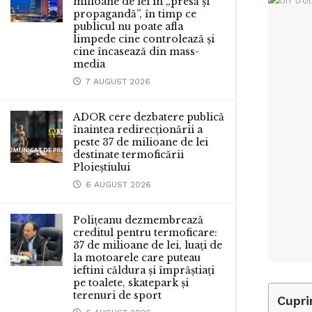
milioane de lei în „presă și
propagandă”, în timp ce
publicul nu poate afla
limpede cine controlează și
cine încasează din mass-
media
7 AUGUST 2026
ADOR cere dezbatere publică
înaintea redirecționării a
peste 37 de milioane de lei
destinate termoficării
Ploieștiului
6 AUGUST 2026
Polițeanu dezmembrează
creditul pentru termoficare:
37 de milioane de lei, luați de
la motoarele care puteau
ieftini căldura și împrăștiați
pe toalete, skatepark și
terenuri de sport
Cupri