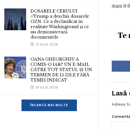
dupa 8-9
DOSARELE CERULUI
//Trump a deschis dosarele
OZN. Ce a declasificat în
realitate Washingtonul și ce
nu demonstrează
Te 
documentele
31 IULIE 2026
OANA GHEORGHIU A
COMIS-O IAR? UN E-MAIL
CĂTRE TOT STATUL ȘI UN
TERMEN DE 15 ZILE FĂRĂ
TEMEI INDICAT
31 IULIE 2026
Lasă 
Adresa ta
ÎNCARCĂ MAI MULTE
Comenta