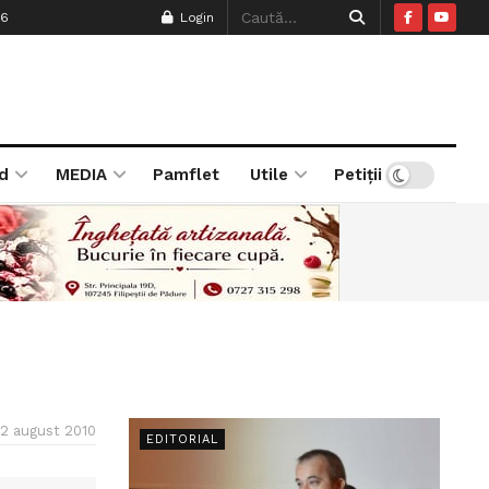
26
Login
d
MEDIA
Pamflet
Utile
Petiții
12 august 2010
EDITORIAL