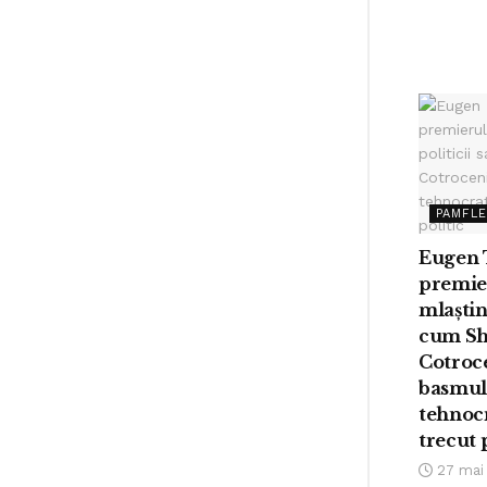
PAMFL
Eugen 
premie
mlaștin
cum Sh
Cotroce
basmu
tehnoc
trecut 
27 mai