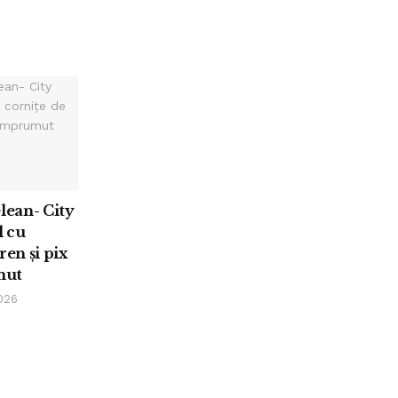
elean- City
 cu
ren și pix
mut
026