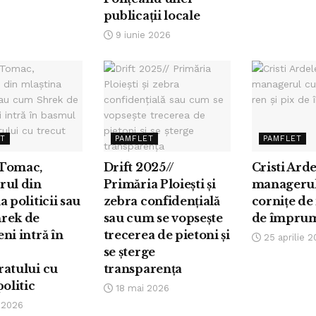
publicații locale
9 iunie 2026
ET
PAMFLET
PAMFLET
Tomac,
Drift 2025//
Cristi Ard
rul din
Primăria Ploiești și
managerul
a politicii sau
zebra confidențială
cornițe de 
rek de
sau cum se vopsește
de împru
ni intră în
trecerea de pietoni și
25 aprilie 2
l
se șterge
ratului cu
transparența
politic
18 mai 2026
 2026