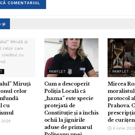
 și
ET
PAMFLET
PAMFLET
alul” Miruță
Cum a descoperit
Mircea Roș
lionul celor
Poliția Locală că
moralistul
onfundă
„hazna” este specie
protocol a
l cu
protejată de
Prahova. 
tismul
Constituție și a închis
prescripția
ochii la jignirile
de curățen
e 2026
aduse de primarul
4 iunie 202
Polițeanu unei