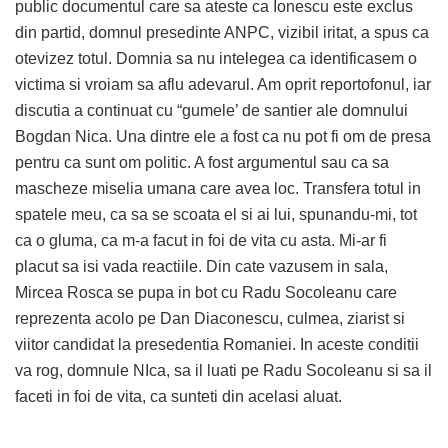
public documentul care sa ateste ca Ionescu este exclus
din partid, domnul presedinte ANPC, vizibil iritat, a spus ca
otevizez totul. Domnia sa nu intelegea ca identificasem o
victima si vroiam sa aflu adevarul. Am oprit reportofonul, iar
discutia a continuat cu “gumele’ de santier ale domnului
Bogdan Nica. Una dintre ele a fost ca nu pot fi om de presa
pentru ca sunt om politic. A fost argumentul sau ca sa
mascheze miselia umana care avea loc. Transfera totul in
spatele meu, ca sa se scoata el si ai lui, spunandu-mi, tot
ca o gluma, ca m-a facut in foi de vita cu asta. Mi-ar fi
placut sa isi vada reactiile. Din cate vazusem in sala,
Mircea Rosca se pupa in bot cu Radu Socoleanu care
reprezenta acolo pe Dan Diaconescu, culmea, ziarist si
viitor candidat la presedentia Romaniei. In aceste conditii
va rog, domnule NIca, sa il luati pe Radu Socoleanu si sa il
faceti in foi de vita, ca sunteti din acelasi aluat.