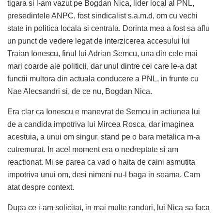
tigara si l-am vazut pe Bogdan Nica, lider local al PNL,
presedintele ANPC, fost sindicalist s.a.m.d, om cu vechi
state in politica locala si centrala. Dorinta mea a fost sa aflu
un punct de vedere legat de interzicerea accesului lui
Traian Ionescu, finul lui Adrian Semcu, una din cele mai
mari coarde ale politicii, dar unul dintre cei care le-a dat
functii multora din actuala conducere a PNL, in frunte cu
Nae Alecsandri si, de ce nu, Bogdan Nica.
Era clar ca Ionescu e manevrat de Semcu in actiunea lui
de a candida impotriva lui Mircea Rosca, dar imaginea
acestuia, a unui om singur, stand pe o bara metalica m-a
cutremurat. In acel moment era o nedreptate si am
reactionat. Mi se parea ca vad o haita de caini asmutita
impotriva unui om, desi nimeni nu-l baga in seama. Cam
atat despre context.
Dupa ce i-am solicitat, in mai multe randuri, lui Nica sa faca