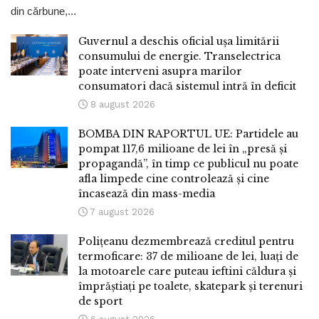
din cărbune,...
Guvernul a deschis oficial ușa limitării
consumului de energie. Transelectrica
poate interveni asupra marilor
consumatori dacă sistemul intră în deficit
8 august 2026
BOMBA DIN RAPORTUL UE: Partidele au
pompat 117,6 milioane de lei în „presă și
propagandă”, în timp ce publicul nu poate
afla limpede cine controlează și cine
încasează din mass-media
7 august 2026
Polițeanu dezmembrează creditul pentru
termoficare: 37 de milioane de lei, luați de
la motoarele care puteau ieftini căldura și
împrăștiați pe toalete, skatepark și terenuri
de sport