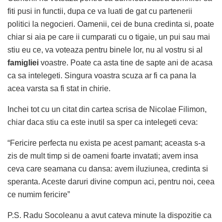
fiti pusi in functii, dupa ce va luati de gat cu partenerii
politici la negocieri. Oamenii, cei de buna credinta si, poate
chiar si aia pe care ii cumparati cu o tigaie, un pui sau mai
stiu eu ce, va voteaza pentru binele lor, nu al vostru si al
famigliei
voastre. Poate ca asta tine de sapte ani de acasa
ca sa intelegeti. Singura voastra scuza ar fi ca pana la
acea varsta sa fi stat in chirie.
Inchei tot cu un citat din cartea scrisa de Nicolae Filimon,
chiar daca stiu ca este inutil sa sper ca intelegeti ceva:
“Fericire perfecta nu exista pe acest pamant; aceasta s-a
zis de mult timp si de oameni foarte invatati; avem insa
ceva care seamana cu dansa: avem iluziunea, credinta si
speranta. Aceste daruri divine compun aci, pentru noi, ceea
ce numim fericire”
P.S. Radu Socoleanu a avut cateva minute la dispozitie ca