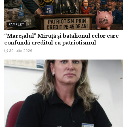
PAMFLET
“Mareșalul” Miruță și batalionul celor care
confundă creditul cu patriotismul
30 iulie 2026