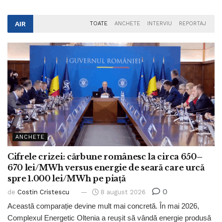
AIR
TOATE
ANCHETE
INTERVIU
REPORTAJ
ANCHETE
Cifrele crizei: cărbune românesc la circa 650–
670 lei/MWh versus energie de seară care urcă
spre 1.000 lei/MWh pe piață
0
de
Costin Cristescu
8 august 2026
Această comparație devine mult mai concretă. În mai 2026,
Complexul Energetic Oltenia a reușit să vândă energie produsă