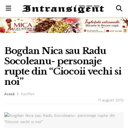
Bogdan Nica sau Radu
Socoleanu- personaje
rupte din “Ciocoii vechi si
noi”
Acasă
Pamflet
11 august 2012