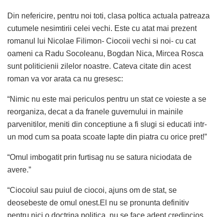
Din nefericire, pentru noi toti, clasa poltica actuala patreaza
cutumele nesimtirii celei vechi. Este cu atat mai prezent
romanul lui Nicolae Filimon- Ciocoii vechi si noi- cu cat
oameni ca Radu Socoleanu, Bogdan Nica, Mircea Rosca
sunt politicienii zilelor noastre. Cateva citate din acest
roman va vor arata ca nu gresesc:
“Nimic nu este mai periculos pentru un stat ce voieste a se
reorganiza, decat a da franele guvernului in mainile
parvenitilor, meniti din conceptiune a fi slugi si educati intr-
un mod cum sa poata scoate lapte din piatra cu orice pret!”
“Omul imbogatit prin furtisag nu se satura niciodata de
avere.”
“Ciocoiul sau puiul de ciocoi, ajuns om de stat, se
deosebeste de omul onest.El nu se pronunta definitiv
pentru nici o doctrina politica, nu se face adept credincios