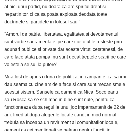
al nici unui partid, nu doara ca are spiritul drept si
nepartinitor, ci ca sa poata exploata deodata toate
doctrinele si partidele in folosul sau.”
“Amorul de patrie, libertatea, egalitatea si devotamentul
sunt vorbe sacramentale, pe care ciocoiul le rosteste prin
adunari publice si private;dar aceste virtuti cetatenesti, de
care face atata pompa, nu sunt decat treptele scarii pe care
voieste a se sui la putere”
Mi-a fost de ajuns o luna de politica, in campanie, ca sa imi
dau seama cu cine am de a face si care sunt mecanismele
acestui sistem. Sansele ca oameni ca Nica, Socoleanu
sau Rosca sa se schimbe in bine sunt nule, pentru ca
functioneaza dupa regulile unui joc impamantenit de 22 de
ani. Imediat dupa alegerile locale cand, in mod normal,
trebuia sa inceapa un reviriment al comunitatilor locale,
oameni ca cei mentionati se bateau pentru functii in