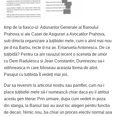
timp de la fiasco-ul Adunarilor Generale al Baroului
Prahova si ale Casei de Asigurari a Avocatilor Prahova,
sub directa organizare a țuțibidei mele, cum o alint mai nou
pe d-na Barou, recte d-na av. Emanuela Antonescu. De ce
țuțibidă? Pentru ca am ravazut recent o sceneta de umor
cu Dem Radulescu si Jean Constantin, Dumnezeu sa-i
odihneasca in care foloseau aceasta forma de alint.
Pasajul cu țuțibida îl vedeți mai jos.
Dar sa revenim la articolul nostru sau pamflet, cum nu-i
place țuțibidei mele să-l numească chiar daca eu il atribui
acestu gen literar. Prin urmare, dupa cum vedeti in poza
din stanga, la Baroul Iasi au avut loc alegeri pentru functia
de decan. Nimic nou, ba chiar un proces electiv normal asa