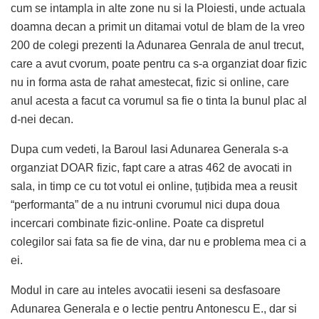
cum se intampla in alte zone nu si la Ploiesti, unde actuala
doamna decan a primit un ditamai votul de blam de la vreo
200 de colegi prezenti la Adunarea Genrala de anul trecut,
care a avut cvorum, poate pentru ca s-a organziat doar fizic
nu in forma asta de rahat amestecat, fizic si online, care
anul acesta a facut ca vorumul sa fie o tinta la bunul plac al
d-nei decan.
Dupa cum vedeti, la Baroul Iasi Adunarea Generala s-a
organziat DOAR fizic, fapt care a atras 462 de avocati in
sala, in timp ce cu tot votul ei online, țuțibida mea a reusit
“performanta” de a nu intruni cvorumul nici dupa doua
incercari combinate fizic-online. Poate ca dispretul
colegilor sai fata sa fie de vina, dar nu e problema mea ci a
ei.
Modul in care au inteles avocatii ieseni sa desfasoare
Adunarea Generala e o lectie pentru Antonescu E., dar si