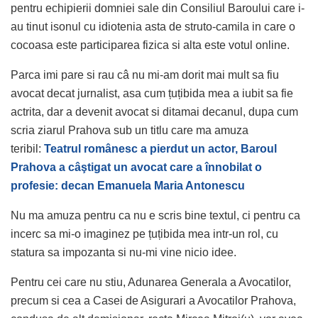
pentru echipierii domniei sale din Consiliul Baroului care i-
au tinut isonul cu idiotenia asta de struto-camila in care o
cocoasa este participarea fizica si alta este votul online.
Parca imi pare si rau câ nu mi-am dorit mai mult sa fiu
avocat decat jurnalist, asa cum țuțibida mea a iubit sa fie
actrita, dar a devenit avocat si ditamai decanul, dupa cum
scria ziarul Prahova sub un titlu care ma amuza
teribil:
Teatrul românesc a pierdut un actor, Baroul
Prahova a câştigat un avocat care a înnobilat o
profesie: decan Emanuela Maria Antonescu
Nu ma amuza pentru ca nu e scris bine textul, ci pentru ca
incerc sa mi-o imaginez pe țuțibida mea intr-un rol, cu
statura sa impozanta si nu-mi vine nicio idee.
Pentru cei care nu stiu, Adunarea Generala a Avocatilor,
precum si cea a Casei de Asigurari a Avocatilor Prahova,