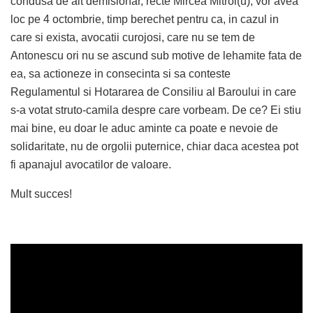
condusa de alt demisionar, recte Mircea Mitroi(u), vor avea
loc pe 4 octombrie, timp berechet pentru ca, in cazul in
care si exista, avocatii curojosi, care nu se tem de
Antonescu ori nu se ascund sub motive de lehamite fata de
ea, sa actioneze in consecinta si sa conteste
Regulamentul si Hotararea de Consiliu al Baroului in care
s-a votat struto-camila despre care vorbeam. De ce? Ei stiu
mai bine, eu doar le aduc aminte ca poate e nevoie de
solidaritate, nu de orgolii puternice, chiar daca acestea pot
fi apanajul avocatilor de valoare.
Mult succes!