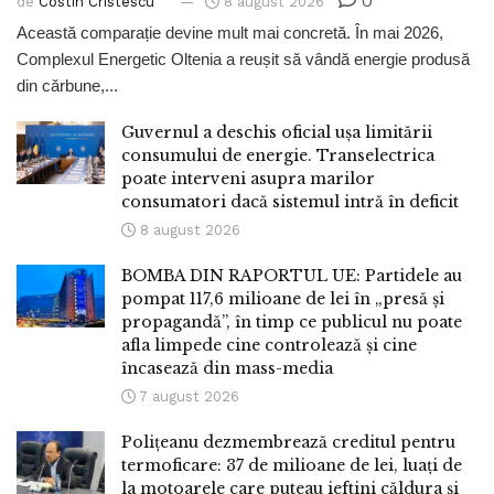
0
de
Costin Cristescu
8 august 2026
Această comparație devine mult mai concretă. În mai 2026,
Complexul Energetic Oltenia a reușit să vândă energie produsă
din cărbune,...
Guvernul a deschis oficial ușa limitării
consumului de energie. Transelectrica
poate interveni asupra marilor
consumatori dacă sistemul intră în deficit
8 august 2026
BOMBA DIN RAPORTUL UE: Partidele au
pompat 117,6 milioane de lei în „presă și
propagandă”, în timp ce publicul nu poate
afla limpede cine controlează și cine
încasează din mass-media
7 august 2026
Polițeanu dezmembrează creditul pentru
termoficare: 37 de milioane de lei, luați de
la motoarele care puteau ieftini căldura și