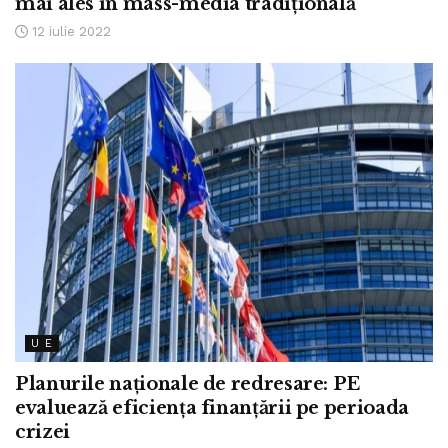
mai ales în mass-media tradițională
12 iulie 2022
U E
Planurile naționale de redresare: PE
evaluează eficiența finanțării pe perioada
crizei