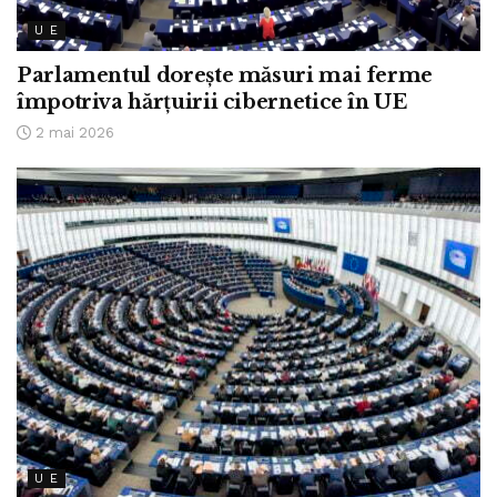
U E
Parlamentul dorește măsuri mai ferme
împotriva hărțuirii cibernetice în UE
2 mai 2026
U E