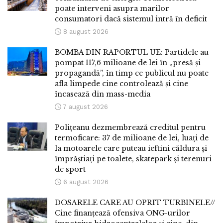
poate interveni asupra marilor
consumatori dacă sistemul intră în deficit
8 august 2026
BOMBA DIN RAPORTUL UE: Partidele au
pompat 117,6 milioane de lei în „presă și
propagandă”, în timp ce publicul nu poate
afla limpede cine controlează și cine
încasează din mass-media
7 august 2026
Polițeanu dezmembrează creditul pentru
termoficare: 37 de milioane de lei, luați de
la motoarele care puteau ieftini căldura și
împrăștiați pe toalete, skatepark și terenuri
de sport
6 august 2026
DOSARELE CARE AU OPRIT TURBINELE//
Cine finanțează ofensiva ONG-urilor