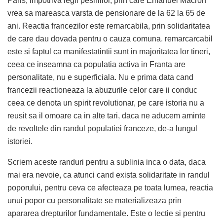
Paris, impotriva legii pesniilor, prin care Emanuel Macron
vrea sa mareasca varsta de pensionare de la 62 la 65 de
ani. Reactia francezilor este remarcabila, prin solidaritatea
de care dau dovada pentru o cauza comuna. remarcarcabil
este si faptul ca manifestatintii sunt in majoritatea lor tineri,
ceea ce inseamna ca populatia activa in Franta are
personalitate, nu e superficiala. Nu e prima data cand
francezii reactioneaza la abuzurile celor care ii conduc
ceea ce denota un spirit revolutionar, pe care istoria nu a
reusit sa il omoare ca in alte tari, daca ne aducem aminte
de revoltele din randul populatiei franceze, de-a lungul
istoriei.
Scriem aceste randuri pentru a sublinia inca o data, daca
mai era nevoie, ca atunci cand exista solidaritate in randul
poporului, pentru ceva ce afecteaza pe toata lumea, reactia
unui popor cu personalitate se materializeaza prin
apararea drepturilor fundamentale. Este o lectie si pentru