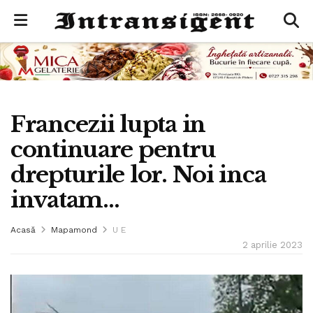
Francezii lupta in
continuare pentru
drepturile lor. Noi inca
invatam…
Acasă
Mapamond
U E
2 aprilie 2023