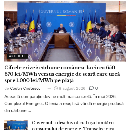
ANCHETE
Cifrele crizei: cărbune românesc la circa 650–
670 lei/MWh versus energie de seară care urcă
spre 1.000 lei/MWh pe piață
0
de
Costin Cristescu
8 august 2026
Această comparație devine mult mai concretă. În mai 2026,
Complexul Energetic Oltenia a reușit să vândă energie produsă
din cărbune,...
Guvernul a deschis oficial ușa limitării
consumului de energie. Transelectrica