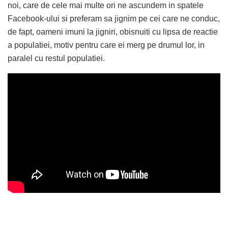
noi, care de cele mai multe ori ne ascundem in spatele
Facebook-ului si preferam sa jignim pe cei care ne conduc,
de fapt, oameni imuni la jigniri, obisnuiti cu lipsa de reactie
a populatiei, motiv pentru care ei merg pe drumul lor, in
paralel cu restul populatiei.