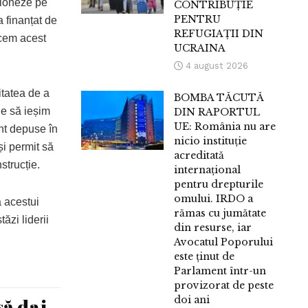
ționeze pe
CONTRIBUȚIE
PENTRU
 finanțat de
REFUGIAȚII DIN
acem acest
UCRAINA
4 august 2026
itatea de a
BOMBA TĂCUTĂ
ie să ieșim
DIN RAPORTUL
UE: România nu are
nt depuse în
nicio instituție
și permit să
acreditată
strucție.
internațional
pentru drepturile
omului. IRDO a
a acestui
rămas cu jumătate
ăzi liderii
din resurse, iar
Avocatul Poporului
este ținut de
Parlament într-un
provizorat de peste
să dai
doi ani