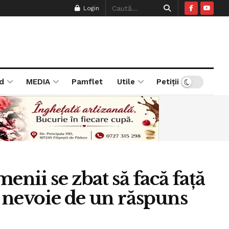
Login
d
MEDIA
Pamflet
Utile
Petiții
menii se zbat să facă față
m nevoie de un răspuns