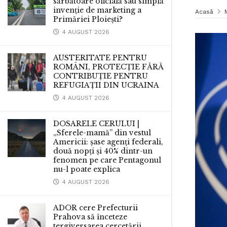
sărbătoare oficială sau simplă
invenție de marketing a
Acasă
Primăriei Ploiești?
4 AUGUST 2026
AUSTERITATE PENTRU
ROMÂNI, PROTECȚIE FĂRĂ
CONTRIBUȚIE PENTRU
REFUGIAȚII DIN UCRAINA
4 AUGUST 2026
DOSARELE CERULUI |
„Sferele-mamă” din vestul
Americii: șase agenți federali,
două nopți și 40% dintr-un
fenomen pe care Pentagonul
nu-l poate explica
4 AUGUST 2026
ADOR cere Prefecturii
Prahova să înceteze
tergiversarea cercetării