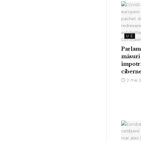
U E
Parlam
măsuri
împotri
ciberne
2 mai 