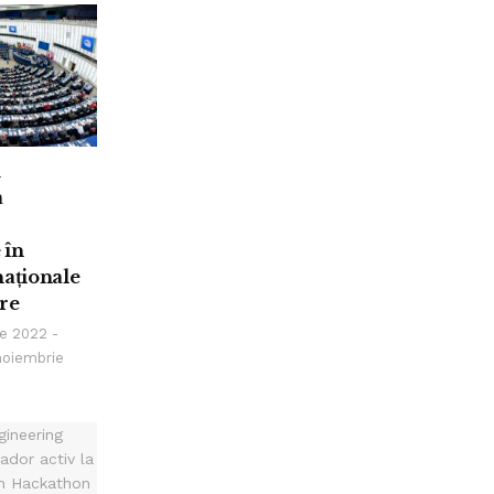
ă
a
 în
naționale
re
e 2022 -
noiembrie