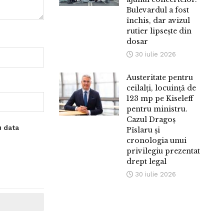
Bulevardul a fost
închis, dar avizul
rutier lipsește din
dosar
30 iulie 2026
Austeritate pentru
ceilalți, locuință de
123 mp pe Kiseleff
pentru ministru.
Cazul Dragoș
u data
Pîslaru și
cronologia unui
privilegiu prezentat
drept legal
30 iulie 2026