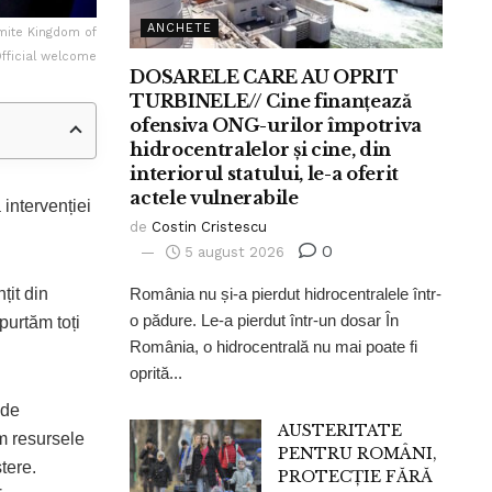
ANCHETE
emite Kingdom of
fficial welcome
DOSARELE CARE AU OPRIT
TURBINELE// Cine finanțează
ofensiva ONG-urilor împotriva
hidrocentralelor și cine, din
interiorul statului, le-a oferit
actele vulnerabile
intervenției
de
Costin Cristescu
0
5 august 2026
țit din
România nu și-a pierdut hidrocentralele într-
o pădure. Le-a pierdut într-un dosar În
purtăm toți
România, o hidrocentrală nu mai poate fi
oprită...
 de
AUSTERITATE
m resursele
PENTRU ROMÂNI,
tere.
PROTECȚIE FĂRĂ