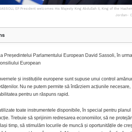
SASSOLI, EP President welcomes His Majesty King Abdullah II, King of the Hash
Jordan- O
ns
ia Președintelui Parlamentului European David Sassoli, în urma 
Consiliului European
vernele și instituțiile europene sunt supuse unui control amănun
tățenilor. Nu ne putem permite să întârziem acțiunile necesare, 
bilitatea pentru un răspuns rapid.
tilizate toate instrumentele disponibile, în special pentru planul
cție. Trebuie să sprijinim redresarea economiilor, să ne protejă
elași timp, să stimulăm locurile de muncă și oportunitățile de creș