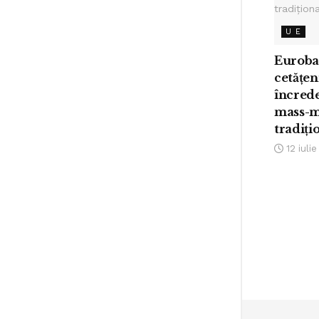
U E
Euroba
cetățen
încrede
mass-m
tradiți
12 iuli