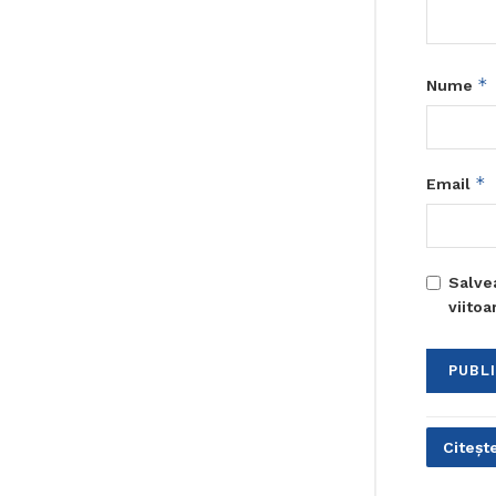
*
Nume
*
Email
Salve
viito
Citește