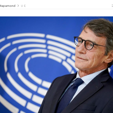
Mapamond
U E