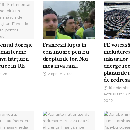
U E
U E
entul dorește
Francezii lupta in
PE voteaz
 mai ferme
continuare pentru
includere
va hărțuirii
drepturile lor. Noi
măsurilor
tice în UE
inca invatam…
energetice
planurile 
2026
2 aprilie 2023
de redresa
10 noiembri
Actualizat 12 
2022