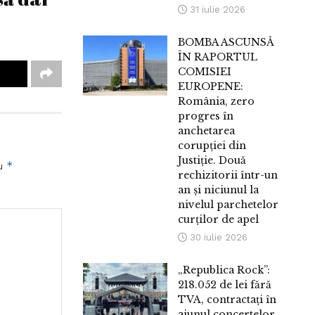
31 iulie 2026
BOMBA ASCUNSĂ
ÎN RAPORTUL
COMISIEI
EUROPENE:
România, zero
progres în
anchetarea
corupției din
Justiție. Două
*
cu
rechizitorii într-un
an și niciunul la
nivelul parchetelor
curților de apel
30 iulie 2026
„Republica Rock”:
218.052 de lei fără
TVA, contractați în
ajunul concertelor.