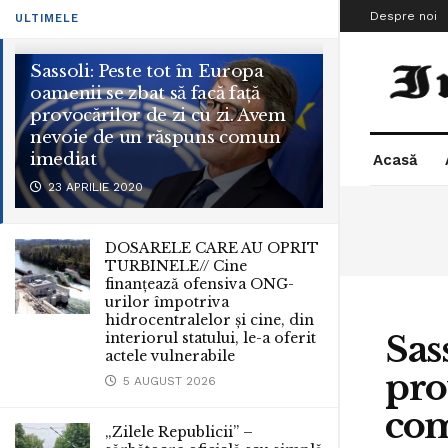
Despre noi
ULTIMELE
Sassoli: Peste tot în Europa
oamenii se zbat să facă față
provocărilor de zi cu zi. Avem
nevoie de un răspuns comun
imediat
Acasă
23 APRILIE 2020
DOSARELE CARE AU OPRIT
TURBINELE// Cine
finanțează ofensiva ONG-
urilor împotriva
hidrocentralelor și cine, din
Sas
interiorul statului, le-a oferit
actele vulnerabile
pro
5 AUGUST 2026
com
„Zilele Republicii” –