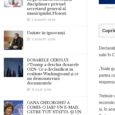
disciplinare privind
David 
secretarul general al
municipiului Ploiești
3 AUGUST 2026
Cupri
Unitate în ignoranță
2 AUGUST 2026
Declaraț
sale în 
DOSARELE CERULUI
//Trump a deschis dosarele
„Toate gu
OZN. Ce a declasificat în
realitate Washingtonul și ce
partea ce
nu demonstrează
responsa
documentele
31 IULIE 2026
Trebuie u
reconstru
OANA GHEORGHIU A
COMIS-O IAR? UN E-MAIL
și, în ac
CĂTRE TOT STATUL ȘI UN