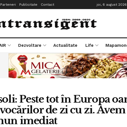
Parteneri
Publicitate
Contact
joi, 6 august 2026
AIR
Dezvoltare
Actualitate
Life
Mapamon
soli: Peste tot în Europa oa
vocărilor de zi cu zi. Ave
un imediat