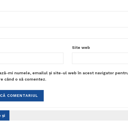
Site web
ază-mi numele, emailul și site-ul web în acest navigator pentr
are când o să comentez.
 și