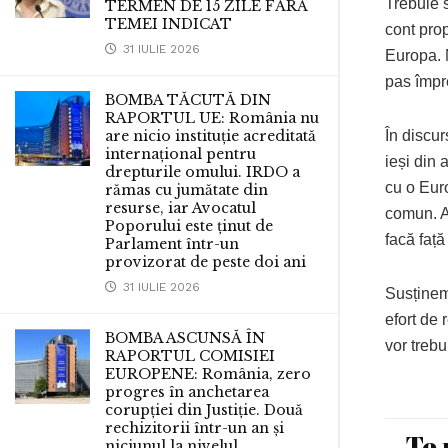
Trebuie 
TERMEN DE 15 ZILE FĂRĂ
TEMEI INDICAT
cont pro
31 IULIE 2026
Europa. 
pas împre
BOMBA TĂCUTĂ DIN
RAPORTUL UE: România nu
În discur
are nicio instituție acreditată
internațional pentru
ieși din
drepturile omului. IRDO a
cu o Euro
rămas cu jumătate din
resurse, iar Avocatul
comun. Ac
Poporului este ținut de
facă față
Parlament într-un
provizorat de peste doi ani
31 IULIE 2026
Susținem
efort de 
BOMBA ASCUNSĂ ÎN
vor trebu
RAPORTUL COMISIEI
EUROPENE: România, zero
progres în anchetarea
corupției din Justiție. Două
rechizitorii într-un an și
Te 
niciunul la nivelul