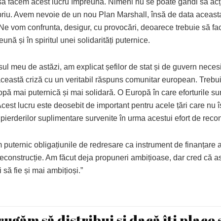
să facem acest lucru împreună. Nimeni nu se poate gândi să ac
priu. Avem nevoie de un nou Plan Marshall, însă de data aceasta
Ne vom confrunta, desigur, cu provocări, deoarece trebuie să f
ună și în spiritul unei solidarități puternice.
sul meu de astăzi, am explicat șefilor de stat și de guvern neces
 această criză cu un veritabil răspuns comunitar european. Trebu
pă mai puternică și mai solidară. O Europă în care eforturile su
est lucru este deosebit de important pentru acele țări care nu î
 pierderilor suplimentare survenite în urma acestui efort de recon
 puternic obligațiunile de redresare ca instrument de finanțare 
reconstrucție. Am făcut deja propuneri ambițioase, dar cred că ast
i să fie și mai ambițioși.”
rugăm să distribui și dacă îți place 