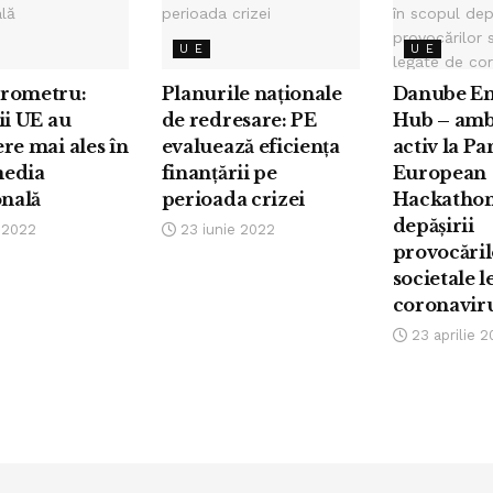
U E
U E
rometru:
Planurile naționale
Danube En
ii UE au
de redresare: PE
Hub – amb
re mai ales în
evaluează eficiența
activ la Pa
edia
finanțării pe
European
onală
perioada crizei
Hackathon
depășirii
e 2022
23 iunie 2022
provocăril
societale l
coronavir
23 aprilie 2