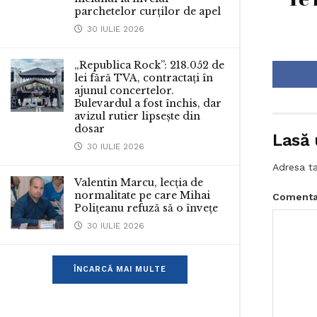
parchetelor curților de apel
30 IULIE 2026
„Republica Rock”: 218.052 de
lei fără TVA, contractați în
ajunul concertelor.
Bulevardul a fost închis, dar
avizul rutier lipsește din
dosar
Lasă 
30 IULIE 2026
Adresa ta
Valentin Marcu, lecția de
normalitate pe care Mihai
Comenta
Polițeanu refuză să o învețe
30 IULIE 2026
ÎNCARCĂ MAI MULTE