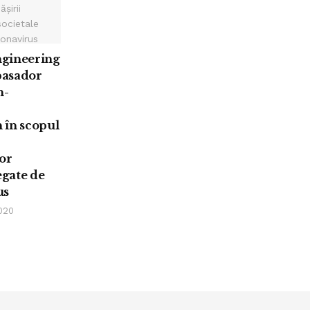
gineering
asador
n-
 în scopul
or
egate de
us
020