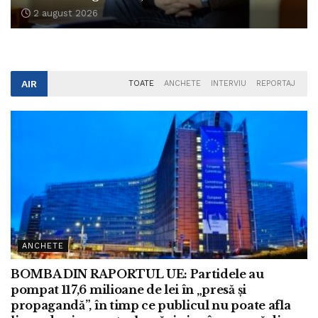
2 august 2026
AIR
TOATE
ANCHETE
INTERVIU
REPORTAJ
ANCHETE
BOMBA DIN RAPORTUL UE: Partidele au
pompat 117,6 milioane de lei în „presă și
propagandă”, în timp ce publicul nu poate afla