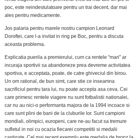
poc, este neindestulatoare pentru un trai decent, dar mai
ales pentru medicamente.
Jos palaria pentru marele nostru campion Leonard
Doroftei, care l-a invitat in ring pe Boc, pentru a discuta
aceasta problema.
Explicatia puerila a premierului, cum ca rentele “mari” ar
incuraja sportivii sa abandoneze prea devreme activitatea
sportiva, e acceptata, poate, de catre ghiveciul din birou.
Un om rational, de bun simt, care stie ce inseamna
sacrificiul pentru tara lui, nu poate accepta asa ceva. Cei
care primesc rentele viagere nu sunt fotbalistii nationalei,
car nu au nici-o performanta majora de la 1994 incoace si
care sunt plini de bani de la cluburile lor. Sunt campioni
mondiali, olimpici, europeni, care ne-au facut sa tremure
sufletul in noi cu ocazia fiecarei competitii si medalii
castigate. Cel mai recent exemplu este medalia de bronz la