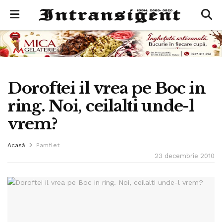
Doroftei il vrea pe Boc in
ring. Noi, ceilalti unde-l
vrem?
Acasă
Pamflet
23 decembrie 2010