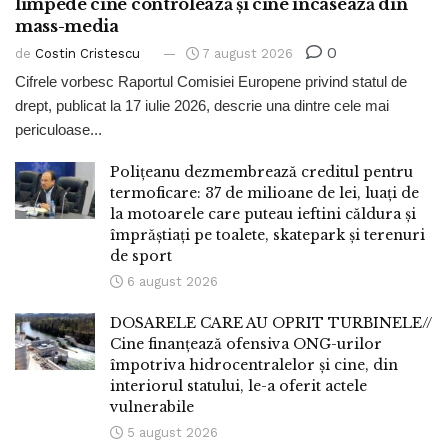
limpede cine controlează și cine încasează din
mass-media
0
de
Costin Cristescu
7 august 2026
Cifrele vorbesc Raportul Comisiei Europene privind statul de
drept, publicat la 17 iulie 2026, descrie una dintre cele mai
periculoase...
Polițeanu dezmembrează creditul pentru
termoficare: 37 de milioane de lei, luați de
la motoarele care puteau ieftini căldura și
împrăștiați pe toalete, skatepark și terenuri
de sport
6 august 2026
DOSARELE CARE AU OPRIT TURBINELE//
Cine finanțează ofensiva ONG-urilor
împotriva hidrocentralelor și cine, din
interiorul statului, le-a oferit actele
vulnerabile
5 august 2026