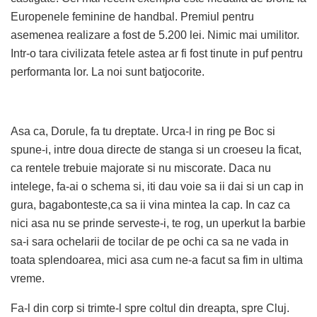
Europenele feminine de handbal. Premiul pentru
asemenea realizare a fost de 5.200 lei. Nimic mai umilitor.
Intr-o tara civilizata fetele astea ar fi fost tinute in puf pentru
performanta lor. La noi sunt batjocorite.
Asa ca, Dorule, fa tu dreptate. Urca-l in ring pe Boc si
spune-i, intre doua directe de stanga si un croeseu la ficat,
ca rentele trebuie majorate si nu miscorate. Daca nu
intelege, fa-ai o schema si, iti dau voie sa ii dai si un cap in
gura, bagabonteste,ca sa ii vina mintea la cap. In caz ca
nici asa nu se prinde serveste-i, te rog, un uperkut la barbie
sa-i sara ochelarii de tocilar de pe ochi ca sa ne vada in
toata splendoarea, mici asa cum ne-a facut sa fim in ultima
vreme.
Fa-l din corp si trimte-l spre coltul din dreapta, spre Cluj.