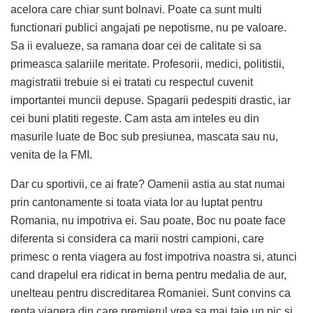
acelora care chiar sunt bolnavi. Poate ca sunt multi
functionari publici angajati pe nepotisme, nu pe valoare.
Sa ii evalueze, sa ramana doar cei de calitate si sa
primeasca salariile meritate. Profesorii, medici, politistii,
magistratii trebuie si ei tratati cu respectul cuvenit
importantei muncii depuse. Spagarii pedespiti drastic, iar
cei buni platiti regeste. Cam asta am inteles eu din
masurile luate de Boc sub presiunea, mascata sau nu,
venita de la FMI.
Dar cu sportivii, ce ai frate? Oamenii astia au stat numai
prin cantonamente si toata viata lor au luptat pentru
Romania, nu impotriva ei. Sau poate, Boc nu poate face
diferenta si considera ca marii nostri campioni, care
primesc o renta viagera au fost impotriva noastra si, atunci
cand drapelul era ridicat in berna pentru medalia de aur,
unelteau pentru discreditarea Romaniei. Sunt convins ca
renta viagera din care premierul vrea sa mai taie un pic si