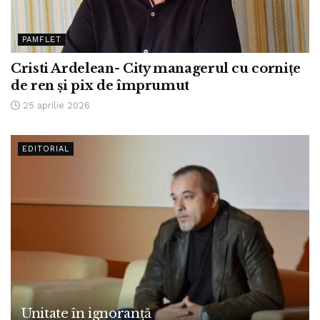
PAMFLET
Cristi Ardelean- City managerul cu cornițe
de ren și pix de împrumut
25 aprilie 2026
EDITORIAL
Unitate în ignoranță