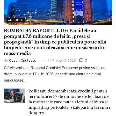
ANCHETE
BOMBA DIN RAPORTUL UE: Partidele au
pompat 117,6 milioane de lei în „presă și
propagandă”, în timp ce publicul nu poate afla
limpede cine controlează și cine încasează din
mass-media
0
de
Costin Cristescu
7 august 2026
Cifrele vorbesc Raportul Comisiei Europene privind statul de
drept, publicat la 17 iulie 2026, descrie una dintre cele mai
periculoase...
Polițeanu dezmembrează creditul pentru
termoficare: 37 de milioane de lei, luați de
la motoarele care puteau ieftini căldura și
împrăștiați pe toalete, skatepark și terenuri
de sport