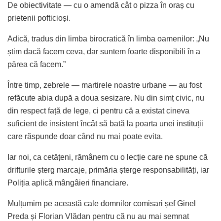
De obiectivitate — cu o amendă cât o pizza în oraș cu
prietenii pofticioși.
Adică, tradus din limba birocratică în limba oamenilor: „Nu
știm dacă facem ceva, dar suntem foarte disponibili în a
părea că facem.”
Între timp, zebrele — martirele noastre urbane — au fost
refăcute abia după a doua sesizare. Nu din simț civic, nu
din respect față de lege, ci pentru că a existat cineva
suficient de insistent încât să bată la poarta unei instituții
care răspunde doar când nu mai poate evita.
Iar noi, ca cetățeni, rămânem cu o lecție care ne spune că
drifturile șterg marcaje, primăria șterge responsabilități, iar
Poliția aplică mângâieri financiare.
Mulțumim pe această cale domnilor comisari șef Ginel
Preda și Florian Vlădan pentru că nu au mai semnat