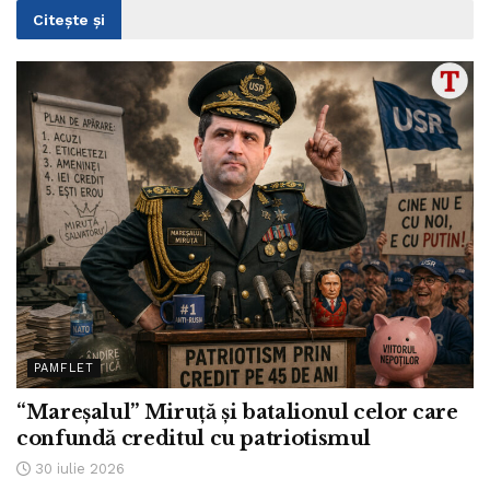
Citește și
PAMFLET
“Mareșalul” Miruță și batalionul celor care
confundă creditul cu patriotismul
30 iulie 2026