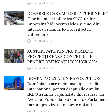
6 august 2026
DOSARELE CARE AU OPRIT TURBINELE//
Cine finanțează ofensiva ONG-urilor
împotriva hidrocentralelor și cine, din
interiorul statului, le-a oferit actele
vulnerabile
5 august 2026
AUSTERITATE PENTRU ROMÂNI,
PROTECȚIE FĂRĂ CONTRIBUȚIE
PENTRU REFUGIAȚII DIN UCRAINA
4 august 2026
BOMBA TĂCUTĂ DIN RAPORTUL UE:
România nu are nicio instituție acreditată
internațional pentru drepturile omului.
IRDO a rămas cu jumătate din resurse, iar
Avocatul Poporului este ținut de Parlament
într-un provizorat de peste doi ani
31 iulie 2026