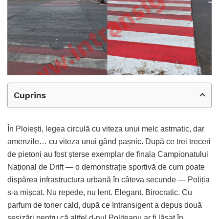
Cuprins
În Ploiești, legea circulă cu viteza unui melc astmatic, dar
amenzile… cu viteza unui gând pașnic. După ce trei treceri
de pietoni au fost șterse exemplar de finala Campionatului
Național de Drift — o demonstrație sportivă de cum poate
dispărea infrastructura urbană în câteva secunde — Poliția
s-a mișcat. Nu repede, nu lent. Elegant. Birocratic. Cu
parfum de toner cald, după ce Intransigent a depus două
sesizări pentru că altfel d-nul Polițeanu ar fi lăsat în