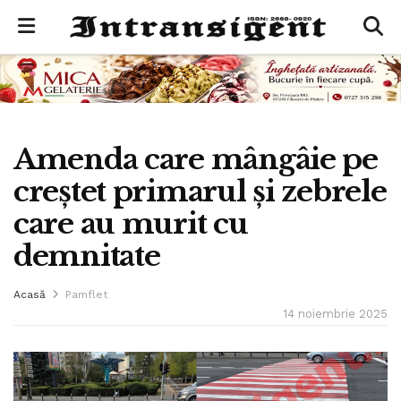
Amenda care mângâie pe
creștet primarul și zebrele
care au murit cu
demnitate
Acasă
Pamflet
14 noiembrie 2025