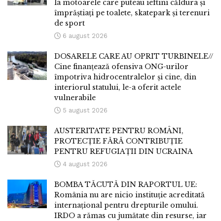
la motoarele care puteau ieftini căldura și
împrăștiați pe toalete, skatepark și terenuri
de sport
6 august 2026
DOSARELE CARE AU OPRIT TURBINELE//
Cine finanțează ofensiva ONG-urilor
împotriva hidrocentralelor și cine, din
interiorul statului, le-a oferit actele
vulnerabile
5 august 2026
AUSTERITATE PENTRU ROMÂNI,
PROTECȚIE FĂRĂ CONTRIBUȚIE
PENTRU REFUGIAȚII DIN UCRAINA
4 august 2026
BOMBA TĂCUTĂ DIN RAPORTUL UE:
România nu are nicio instituție acreditată
internațional pentru drepturile omului.
IRDO a rămas cu jumătate din resurse, iar