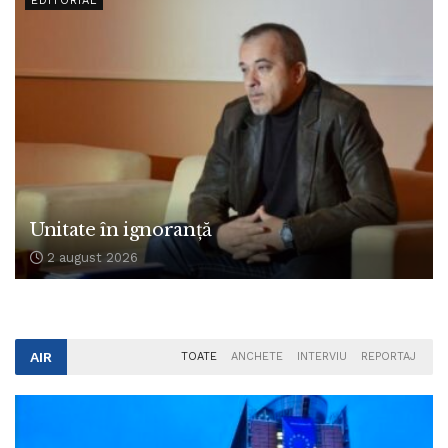
EDITORIAL
Unitate în ignoranță
2 august 2026
AIR
TOATE
ANCHETE
INTERVIU
REPORTAJ