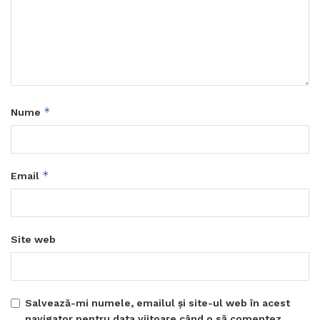
*
Nume
*
Email
Site web
Salvează-mi numele, emailul și site-ul web în acest
navigator pentru data viitoare când o să comentez.