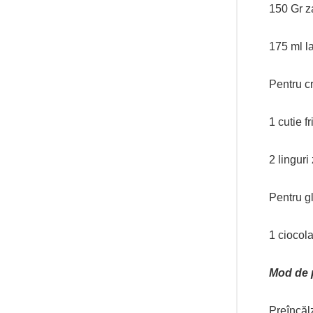
150 Gr z
175 ml l
Pentru 
1 cutie f
2 linguri
Pentru g
1 ciocol
Mod de 
Preîncăl