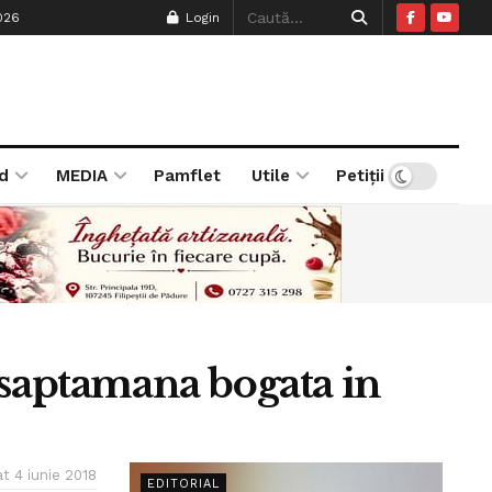
026
Login
d
MEDIA
Pamflet
Utile
Petiții
 saptamana bogata in
at 4 iunie 2018
EDITORIAL