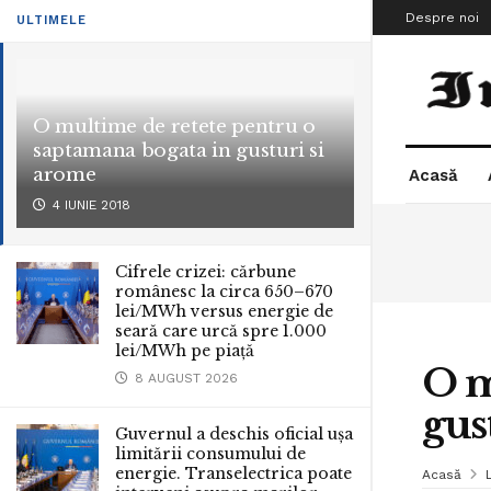
Despre noi
ULTIMELE
O multime de retete pentru o
saptamana bogata in gusturi si
arome
Acasă
4 IUNIE 2018
Cifrele crizei: cărbune
românesc la circa 650–670
lei/MWh versus energie de
seară care urcă spre 1.000
lei/MWh pe piață
O m
8 AUGUST 2026
gus
Guvernul a deschis oficial ușa
limitării consumului de
energie. Transelectrica poate
Acasă