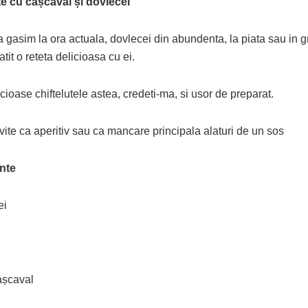
țe cu cașcaval și dovlecei
a gasim la ora actuala, dovlecei din abundenta, la piata sau in 
tit o reteta delicioasa cu ei.
cioase chiftelutele astea, credeti-ma, si usor de preparat.
rvite ca aperitiv sau ca mancare principala alaturi de un sos
nte
ei
așcaval