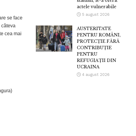
statului, le-a oferit
actele vulnerabile
5 august 2026
are se face
r câteva
AUSTERITATE
ste cea mai
PENTRU ROMÂNI,
PROTECȚIE FĂRĂ
CONTRIBUȚIE
PENTRU
REFUGIAȚII DIN
UCRAINA
4 august 2026
ngura)