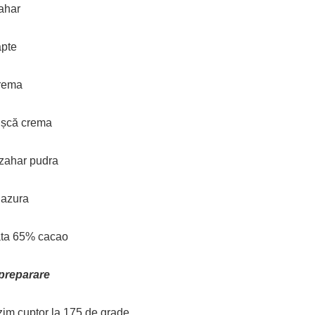
ahar
apte
crema
rișcă crema
 zahar pudra
lazura
ata 65% cacao
preparare
zim cuptor la 175 de grade .