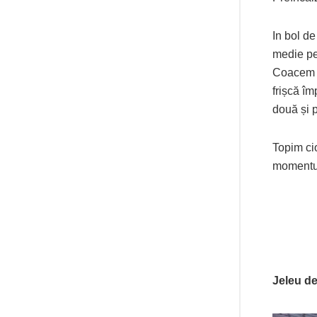
In bol d
medie pe
Coacem p
frișcă îm
două și 
Topim ci
momentul 
Jeleu d