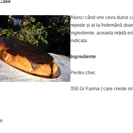
Cake
Atunci când vrei ceva dulce c
repede și ai la îndemână doa
ingrediente, aceasta rețetă e
indicata
Ingrediente
Pentru chec
350 Gr Farina ( care creste si
nt