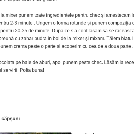
e la mixer punem toate ingredientele pentru chec și amestecam l
ntru 2-3 minute . Ungem o forma rotunde și punem compoziţia 
entru 30-35 de minute. După ce s a copt lăsăm să se răceasc
preună cu zahar pudra in bol de la mixer și mixam. Tăiem blatul 
punem crema peste o parte și acoperim cu cea de a doua parte .
ocolata pe baie de aburi, apoi punem peste chec. Lăsăm la rece
servirii. Pofta buna!
e căpșuni