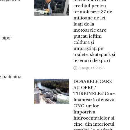
creditul pentru
termoficare: 37 de
milioane de lei,
luați de la
motoarele care
puteau ieftini
 piper
căldura și
împrăștiați pe
toalete, skatepark și
terenuri de sport
6 august 2026
e parti pina
DOSARELE CARE
AU OPRIT
TURBINELE// Cine
finanțează ofensiva
ONG-urilor
împotriva
hidrocentralelor și
cine, din interiorul