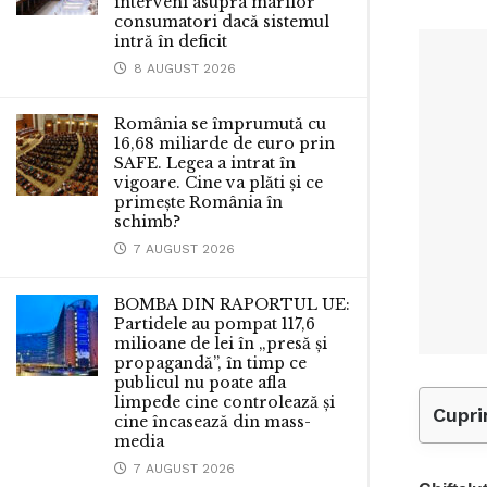
interveni asupra marilor
consumatori dacă sistemul
intră în deficit
8 AUGUST 2026
România se împrumută cu
16,68 miliarde de euro prin
SAFE. Legea a intrat în
vigoare. Cine va plăti și ce
primește România în
schimb?
7 AUGUST 2026
BOMBA DIN RAPORTUL UE:
Partidele au pompat 117,6
milioane de lei în „presă și
propagandă”, în timp ce
publicul nu poate afla
limpede cine controlează și
Cupri
cine încasează din mass-
media
7 AUGUST 2026