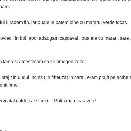
oare.
l il radem fin, iar ouale le batem bine cu mararul verde tocat.
vlecii in bol, apoi adaugam cașcaval , oualele cu marar , sare ,
 faina si amestecam sa se omogenizeze
prajit in uleiul incins ( in friteuza) in care Le-am prajit pe ambel
enit bine.
rvi atat calde cat si reci… Pofta mare sa aveti !