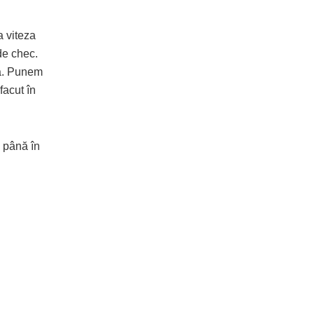
a viteza
de chec.
ă. Punem
facut în
 până în