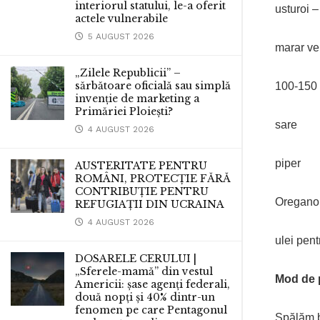
interiorul statului, le-a oferit
usturoi 
actele vulnerabile
5 AUGUST 2026
marar ve
„Zilele Republicii” –
sărbătoare oficială sau simplă
100-150 
invenție de marketing a
Primăriei Ploiești?
sare
4 AUGUST 2026
piper
AUSTERITATE PENTRU
ROMÂNI, PROTECȚIE FĂRĂ
CONTRIBUȚIE PENTRU
Oregano
REFUGIAȚII DIN UCRAINA
4 AUGUST 2026
ulei pent
DOSARELE CERULUI |
„Sferele-mamă” din vestul
Mod de 
Americii: șase agenți federali,
două nopți și 40% dintr-un
fenomen pe care Pentagonul
Spălăm b