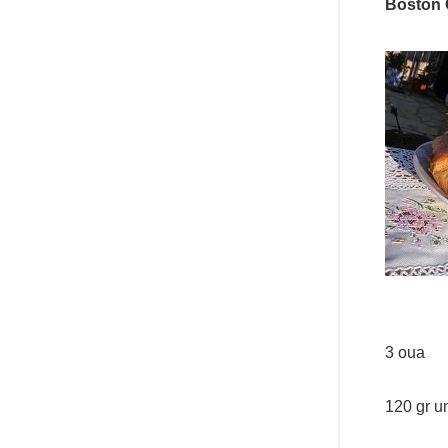
Boston 
3 oua
120 gr u