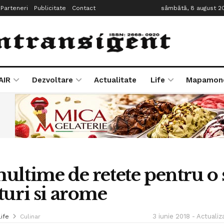
Parteneri
Publicitate
Contact
sâmbătă, 8 august 2
AIR
Dezvoltare
Actualitate
Life
Mapamon
ultime de retete pentru o
turi si arome
3 iunie 2018 - Actualiz
Life
Culinar