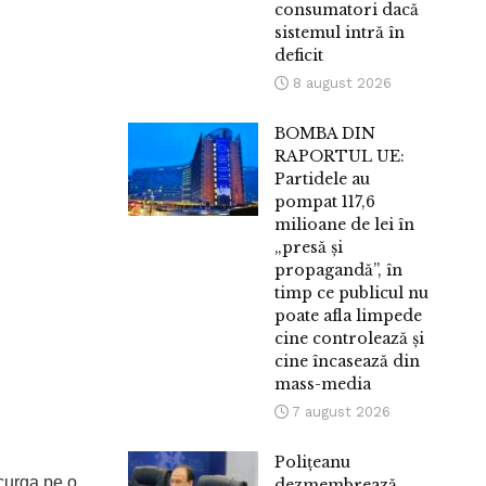
consumatori dacă
sistemul intră în
deficit
8 august 2026
BOMBA DIN
RAPORTUL UE:
Partidele au
pompat 117,6
milioane de lei în
„presă și
propagandă”, în
timp ce publicul nu
poate afla limpede
cine controlează și
cine încasează din
mass-media
7 august 2026
Polițeanu
scurga pe o
dezmembrează