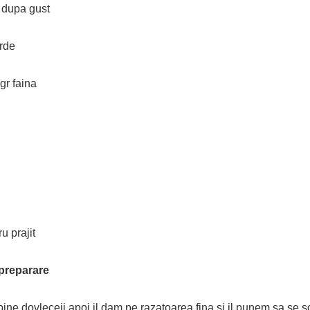
– dupa gust
rde
gr faina
ru prajit
preparare
ine dovleceii apoi il dam pe razatoarea fina si il punem sa se 