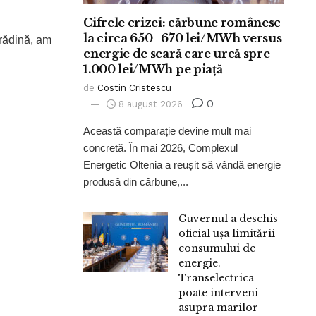
Cifrele crizei: cărbune românesc
la circa 650–670 lei/MWh versus
grădină, am
energie de seară care urcă spre
1.000 lei/MWh pe piață
de
Costin Cristescu
0
8 august 2026
Această comparație devine mult mai
concretă. În mai 2026, Complexul
Energetic Oltenia a reușit să vândă energie
produsă din cărbune,...
Guvernul a deschis
oficial ușa limitării
consumului de
energie.
Transelectrica
poate interveni
asupra marilor