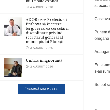
nu-l poate explica
strecurat
4 AUGUST 2026
Cascavalu
ADOR cere Prefecturii
Prahova să înceteze
tergiversarea cercetării
Punem do
disciplinare privind
secretarul general al
oregano
municipiului Ploiești
3 AUGUST 2026
Adaugam
Unitate în ignoranță
Eu le-am 
2 AUGUST 2026
s-au rum
Se pot se
ÎNCARCĂ MAI MULTE