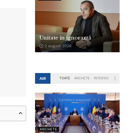
Unitate în ignoranță
2 august 2026
AIR
TOATE
ANCHETE
INTERVIU
ANCHETE