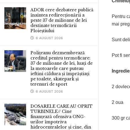
Chiftelu
ADOR cere dezbatere publică
înaintea redirecționării a
Pentru c
peste 37 de milioane de lei
mai prega
destinate termoficării
Ploieștiului
6 AUGUST 2026
Sunt deli
Polițeanu dezmembrează
Pot fi se
creditul pentru termoficare:
37 de milioane de lei, luați de
la motoarele care puteau
Ingredie
ieftini căldura și împrăștiați
pe toalete, skatepark și
terenuri de sport
2 dovlec
6 AUGUST 2026
2 oua
DOSARELE CARE AU OPRIT
TURBINELE// Cine
finanțează ofensiva ONG-
300 gr c
urilor împotriva
hidrocentralelor și cine, din