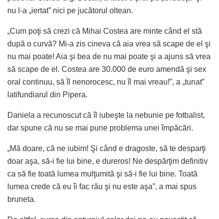
nu l-a „iertat” nici pe jucătorul oltean.
„Cum poţi să crezi că Mihai Costea are minte când el stă
după o curvă? Mi-a zis cineva că aia vrea să scape de el şi
nu mai poate! Aia şi bea de nu mai poate şi a ajuns să vrea
să scape de el. Costea are 30.000 de euro amendă şi sex
oral continuu, să îl nenorocesc, nu îl mai vreau!”, a „tunat”
latifundiarul din Pipera.
Daniela a recunoscut că îl iubeşte la nebunie pe fotbalist,
dar spune că nu se mai pune problema unei împăcări.
„Mă doare, că ne iubim! Şi când e dragoste, să te desparţi
doar aşa, să-i fie lui bine, e dureros! Ne despărţim definitiv
ca să fie toată lumea mulţumită şi să-i fie lui bine. Toată
lumea crede că eu îi fac rău şi nu este aşa”, a mai spus
bruneta.