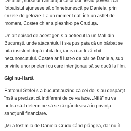
De altfel, surse din anturajul celor doi ne-au povestit că
fotbalistul ajunsese să o înnebunescă pe Daniela, prin
crizele de gelozie. La un moment dat, într-un astfel de
moment, Costea chiar a plesnit-o pe Cruduţa.
Un alt episod de acest gen s-a petrecut la un Mall din
Bucureşti, unde atacantului i s-a pus pata că un bărbat se
uita insistent după iubita lui, iar ea i-ar fi zâmbit
necunoscutului. Costea ar fi luat-o de păr pe Daniela, sub
privirile unor prieteni cu care intenţionau să se ducă la film.
Gigi nu-l iartă
Patronul Stelei s-a bucurat auzind că cei doi s-au despărţit
însă a precizat că indiferent de ce va face, „Nilă” nu va
putea să-l determine să se răzgândească în privinţa
sancţiunii financiare.
„Mi-a fost milă de Daniela Crudu când plângea, dar nu îl