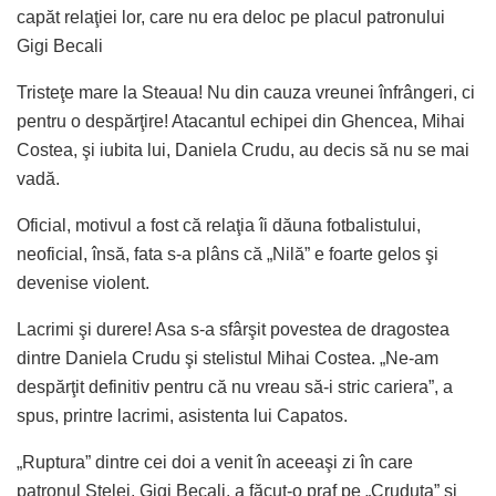
capăt relaţiei lor, care nu era deloc pe placul patronului
Gigi Becali
Tristeţe mare la Steaua! Nu din cauza vreunei înfrângeri, ci
pentru o despărţire! Atacantul echipei din Ghencea, Mihai
Costea, şi iubita lui, Daniela Crudu, au decis să nu se mai
vadă.
Oficial, motivul a fost că relaţia îi dăuna fotbalistului,
neoficial, însă, fata s-a plâns că „Nilă” e foarte gelos şi
devenise violent.
Lacrimi şi durere! Asa s-a sfârşit povestea de dragostea
dintre Daniela Crudu şi stelistul Mihai Costea. „Ne-am
despărţit definitiv pentru că nu vreau să-i stric cariera”, a
spus, printre lacrimi, asistenta lui Capatos.
„Ruptura” dintre cei doi a venit în aceeaşi zi în care
patronul Stelei, Gigi Becali, a făcut-o praf pe „Cruduţa” şi