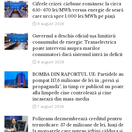
Cifrele crizei: cărbune românesc la circa
650–670 lei/MWh versus energie de seară
care urcă spre 1.000 lei/MWh pe piață
8 august 2026
Guvernul a deschis oficial ușa limitării
consumului de energie. Transelectrica
poate interveni asupra marilor
consumatori dacă sistemul intră în deficit
8 august 2026
BOMBA DIN RAPORTUL UE: Partidele au
pompat 117,6 milioane de lei în „presă și
propagandă”, în timp ce publicul nu poate
afla limpede cine controlează și cine
încasează din mass-media
7 august 2026
Polițeanu dezmembrează creditul pentru
termoficare: 37 de milioane de lei, luați de
la motoarele care puteau ieftini căldura și