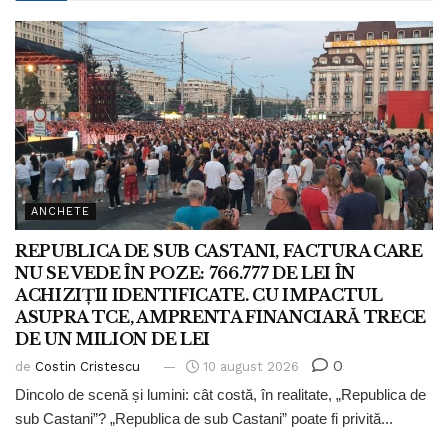
ANCHETE
REPUBLICA DE SUB CASTANI, FACTURA CARE
NU SE VEDE ÎN POZE: 766.777 DE LEI ÎN
ACHIZIȚII IDENTIFICATE. CU IMPACTUL
ASUPRA TCE, AMPRENTA FINANCIARĂ TRECE
DE UN MILION DE LEI
0
de
Costin Cristescu
10 august 2026
Dincolo de scenă și lumini: cât costă, în realitate, „Republica de
sub Castani”? „Republica de sub Castani” poate fi privită...