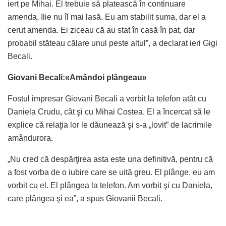
iert pe Mihai. El trebuie să platească în continuare
amenda, Ilie nu îl mai lasă. Eu am stabilit suma, dar el a
cerut amenda. Ei ziceau că au stat în casă în pat, dar
probabil stăteau călare unul peste altul”, a declarat ieri Gigi
Becali.
Giovani Becali:«Amândoi plângeau»
Fostul impresar Giovani Becali a vorbit la telefon atât cu
Daniela Crudu, cât şi cu Mihai Costea. El a încercat să le
explice că relaţia lor le dăunează şi s-a „lovit” de lacrimile
amândurora.
„Nu cred că despărţirea asta este una definitivă, pentru că
a fost vorba de o iubire care se uită greu. El plânge, eu am
vorbit cu el. El plângea la telefon. Am vorbit şi cu Daniela,
care plângea şi ea”, a spus Giovanii Becali.