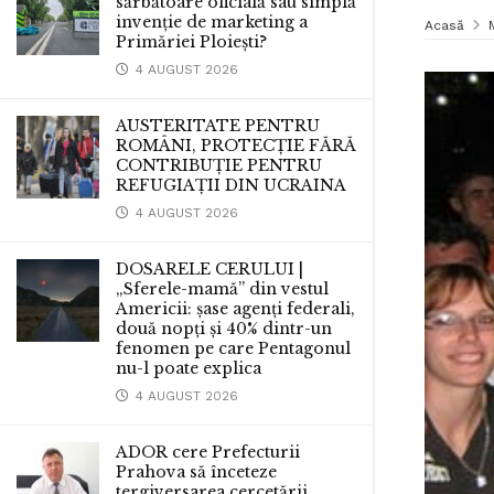
sărbătoare oficială sau simplă
invenție de marketing a
Acasă
Primăriei Ploiești?
4 AUGUST 2026
AUSTERITATE PENTRU
ROMÂNI, PROTECȚIE FĂRĂ
CONTRIBUȚIE PENTRU
REFUGIAȚII DIN UCRAINA
4 AUGUST 2026
DOSARELE CERULUI |
„Sferele-mamă” din vestul
Americii: șase agenți federali,
două nopți și 40% dintr-un
fenomen pe care Pentagonul
nu-l poate explica
4 AUGUST 2026
ADOR cere Prefecturii
Prahova să înceteze
tergiversarea cercetării