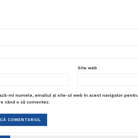
Site web
ază-mi numele, emailul și site-ul web în acest navigator pentr
are când o să comentez.