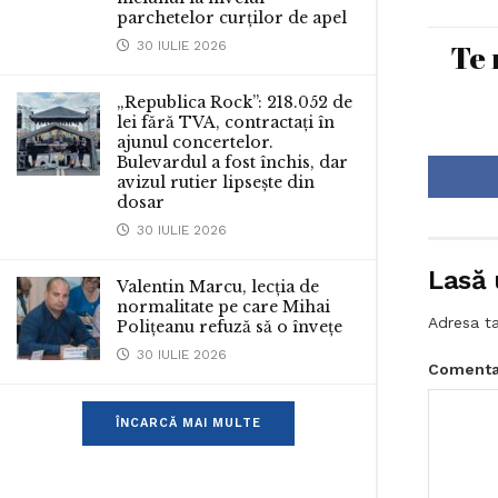
parchetelor curților de apel
Te 
30 IULIE 2026
„Republica Rock”: 218.052 de
lei fără TVA, contractați în
ajunul concertelor.
Bulevardul a fost închis, dar
avizul rutier lipsește din
dosar
30 IULIE 2026
Lasă 
Valentin Marcu, lecția de
normalitate pe care Mihai
Adresa ta
Polițeanu refuză să o învețe
30 IULIE 2026
Comenta
ÎNCARCĂ MAI MULTE