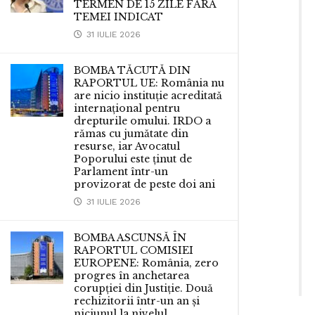
TERMEN DE 15 ZILE FĂRĂ
TEMEI INDICAT
31 IULIE 2026
BOMBA TĂCUTĂ DIN
RAPORTUL UE: România nu
are nicio instituție acreditată
internațional pentru
drepturile omului. IRDO a
rămas cu jumătate din
resurse, iar Avocatul
Poporului este ținut de
Parlament într-un
provizorat de peste doi ani
31 IULIE 2026
BOMBA ASCUNSĂ ÎN
RAPORTUL COMISIEI
EUROPENE: România, zero
progres în anchetarea
corupției din Justiție. Două
rechizitorii într-un an și
niciunul la nivelul