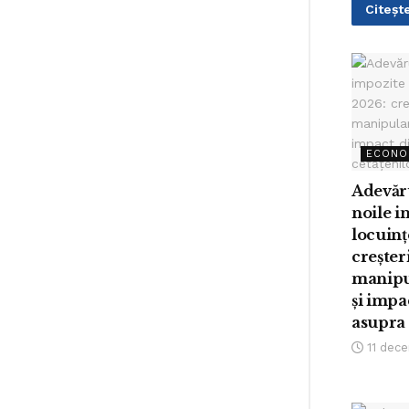
Citește
ECONO
Adevăr
noile i
locuinț
creșteri
manipul
și impa
asupra 
11 dec