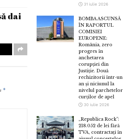
31 iulie 2026
să dai
BOMBA ASCUNSĂ
ÎN RAPORTUL
COMISIEI
EUROPENE:
România, zero
progres în
anchetarea
corupției din
Justiție. Două
rechizitorii într-un
an și niciunul la
*
nivelul parchetelor
cu
curților de apel
30 iulie 2026
„Republica Rock”:
218.052 de lei fără
TVA, contractați în
ajunul concertelor.