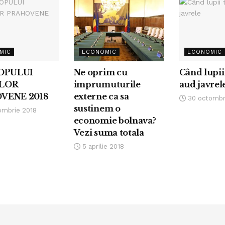
MIC
ECONOMIC
ECONOMIC
TOPULUI
Ne oprim cu
Când lupii 
LOR
imprumuturile
aud javrel
VENE 2018
externe ca sa
30 octombr
sustinem o
ombrie 2018
economie bolnava?
Vezi suma totala
5 aprilie 2018