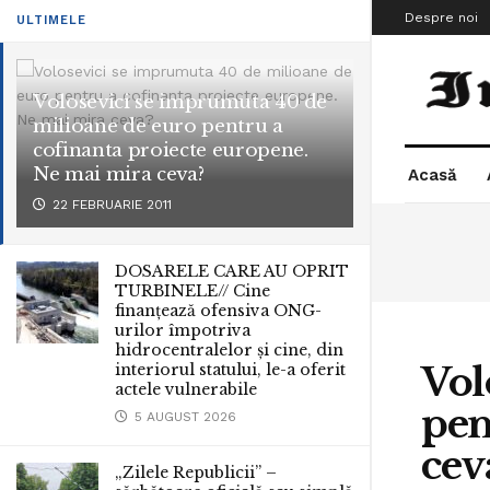
Despre noi
ULTIMELE
Volosevici se imprumuta 40 de
milioane de euro pentru a
cofinanta proiecte europene.
Ne mai mira ceva?
Acasă
22 FEBRUARIE 2011
DOSARELE CARE AU OPRIT
TURBINELE// Cine
finanțează ofensiva ONG-
urilor împotriva
hidrocentralelor și cine, din
Vol
interiorul statului, le-a oferit
actele vulnerabile
pen
5 AUGUST 2026
cev
„Zilele Republicii” –