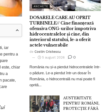
ANCHETE
DOSARELE CARE AU OPRIT
TURBINELE// Cine finanțează
ofensiva ONG-urilor împotriva
hidrocentralelor și cine, din
interiorul statului, le-a oferit
actele vulnerabile
, iar
de
Costin Cristescu
te pentru a
0
5 august 2026
 pare
România nu și-a pierdut hidrocentralele într-
 este, chiar
o pădure. Le-a pierdut într-un dosar În
tru a
România, o hidrocentrală nu mai poate fi
in pacate,
oprită...
 care
AUSTERITATE
PENTRU ROMÂNI,
ui
PROTECȚIE FĂRĂ