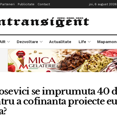
Parteneri
Publicitate
Contact
joi, 6 august 2026
AIR
Dezvoltare
Actualitate
Life
Mapamon
osevici se imprumuta 40 d
tru a cofinanta proiecte 
a?