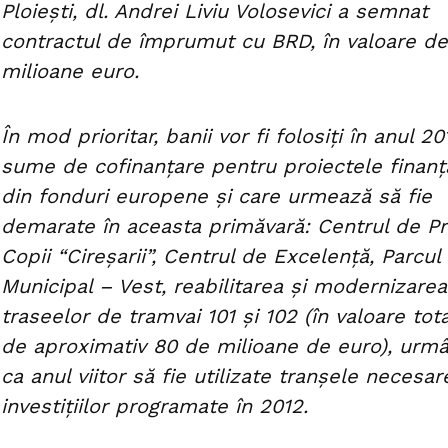
Ploieşti, dl. Andrei Liviu Volosevici a semnat
contractul de împrumut cu BRD, în valoare d
milioane euro.
În mod prioritar, banii vor fi folosiţi în anul 20
sume de cofinanţare pentru proiectele finanţ
din fonduri europene şi care urmează să fie
demarate în aceasta primăvară: Centrul de Pr
Copii “Cireşarii”, Centrul de Excelenţă, Parcul
Municipal – Vest, reabilitarea şi modernizarea
traseelor de tramvai 101 şi 102 (în valoare tot
de aproximativ 80 de milioane de euro), urm
ca anul viitor să fie utilizate tranşele necesar
investiţiilor programate în 2012.