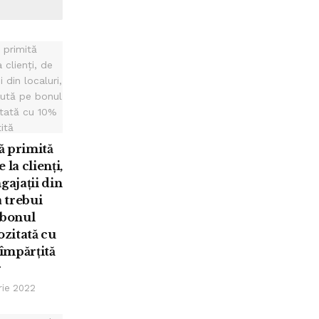
ă primită
 la clienți,
gajații din
a trebui
 bonul
ozitată cu
 împărțită
r
ie 2022