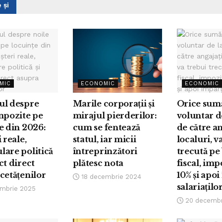
 și
MIC
ECONOMIC
ECONOMIC
ul despre
Marile corporații și
Orice sum
mpozite pe
mirajul pierderilor:
voluntar de
e din 2026:
cum se fentează
de către an
 reale,
statul, iar micii
localuri, v
are politică
întreprinzători
trecută pe
ct direct
plătesc nota
fiscal, imp
cetățenilor
10% și apoi
18 decembrie 2024
salariațilo
embrie 2025
20 decembr