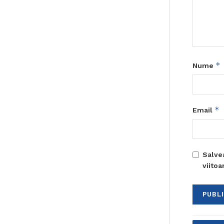
*
Nume
*
Email
Salve
viito