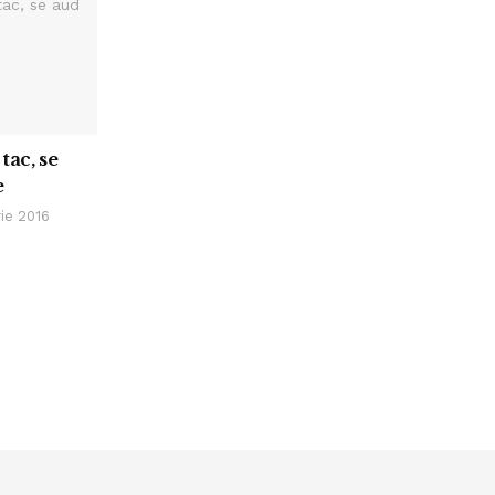
tac, se
e
ie 2016