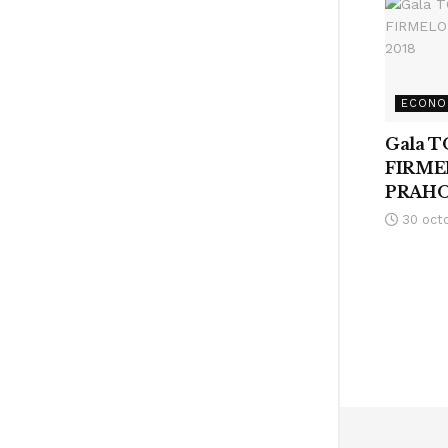
ECONO
Gala 
FIRME
PRAHO
30 oct