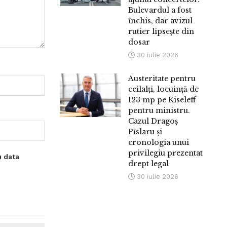
Bulevardul a fost
închis, dar avizul
rutier lipsește din
dosar
30 iulie 2026
Austeritate pentru
ceilalți, locuință de
123 mp pe Kiseleff
pentru ministru.
Cazul Dragoș
Pîslaru și
cronologia unui
privilegiu prezentat
u data
drept legal
30 iulie 2026