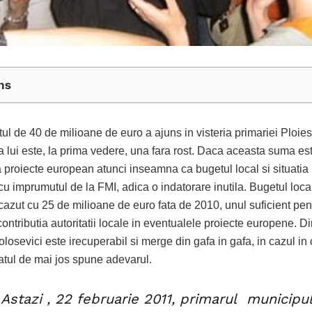
ns
l de 40 de milioane de euro a ajuns in visteria primariei Ploiesti
a lui este, la prima vedere, una fara rost. Daca aceasta suma es
a proiecte european atunci inseamna ca bugetul local si situatia
cu imprumutul de la FMI, adica o indatorare inutila. Bugetul local
cazut cu 25 de milioane de euro fata de 2010, unul suficient pen
ontributia autoritatii locale in eventualele proiecte europene. D
losevici este irecuperabil si merge din gafa in gafa, in cazul in
tul de mai jos spune adevarul.
Astazi , 22 februarie 2011, primarul municipul