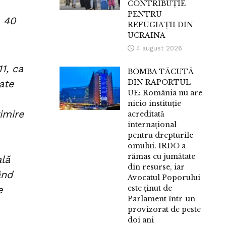
CONTRIBUȚIE
PENTRU
e 40
REFUGIAȚII DIN
UCRAINA
4 august 2026
11, ca
BOMBA TĂCUTĂ
ate
DIN RAPORTUL
UE: România nu are
nicio instituție
imire
acreditată
internațional
pentru drepturile
omului. IRDO a
rămas cu jumătate
ală
din resurse, iar
ând
Avocatul Poporului
e
este ținut de
Parlament într-un
provizorat de peste
doi ani