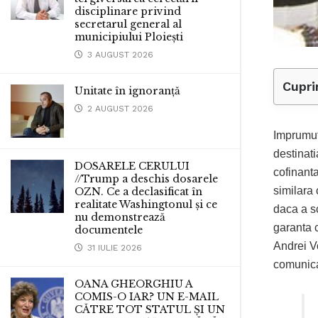
disciplinare privind
secretarul general al
municipiului Ploiești
3 AUGUST 2026
Cupri
Unitate în ignoranță
2 AUGUST 2026
Imprumutu
destinati
DOSARELE CERULUI
cofinant
//Trump a deschis dosarele
similara 
OZN. Ce a declasificat în
realitate Washingtonul și ce
daca a s
nu demonstrează
garanta c
documentele
Andrei Vo
31 IULIE 2026
comunica
OANA GHEORGHIU A
COMIS-O IAR? UN E-MAIL
CĂTRE TOT STATUL ȘI UN