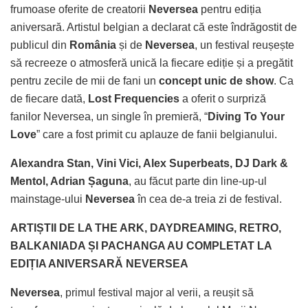
frumoase oferite de creatorii
Neversea
pentru ediția
aniversară. Artistul belgian a declarat că este îndrăgostit de
publicul din
România
și de
Neversea
, un festival reușește
să recreeze o atmosferă unică la fiecare ediție și a pregătit
pentru zecile de mii de fani un
concept unic de show
. Ca
de fiecare dată,
Lost Frequencies
a oferit o surpriză
fanilor Neversea, un single în premieră, “
Diving To Your
Love
” care a fost primit cu aplauze de fanii belgianului.
Alexandra Stan, Vini Vici, Alex Superbeats, DJ Dark &
Mentol, Adrian Șaguna
, au făcut parte din line-up-ul
mainstage-ului
Neversea
în cea de-a treia zi de festival.
ARTIȘTII DE LA THE ARK, DAYDREAMING, RETRO,
BALKANIADA ȘI PACHANGA AU COMPLETAT LA
EDIȚIA ANIVERSARĂ NEVERSEA
Neversea
, primul festival major al verii, a reușit să