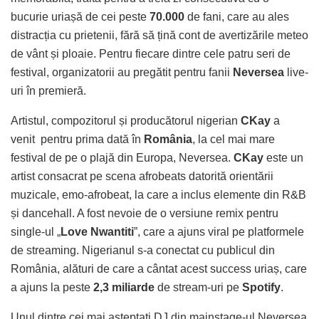
bucurie uriașă de cei peste
70.000
de fani, care au ales
distracția cu prietenii, fără să țină cont de avertizările meteo
de vânt și ploaie. Pentru fiecare dintre cele patru seri de
festival, organizatorii au pregătit pentru fanii
Neversea
live-
uri în premieră.
Artistul, compozitorul și producătorul nigerian
CKay
a
venit pentru prima dată în
România
, la cel mai mare
festival de pe o plajă din Europa, Neversea.
CKay
este un
artist consacrat pe scena afrobeats datorită orientării
muzicale, emo-afrobeat, la care a inclus elemente din R&B
și dancehall. A fost nevoie de o versiune remix pentru
single-ul „
Love Nwantiti
”, care a ajuns viral pe platformele
de streaming. Nigerianul s-a conectat cu publicul din
România, alături de care a cântat acest success uriaș, care
a ajuns la peste
2,3 miliarde
de stream-uri pe
Spotify
.
Unul dintre cei mai așteptați DJ din mainstage-ul Neversea