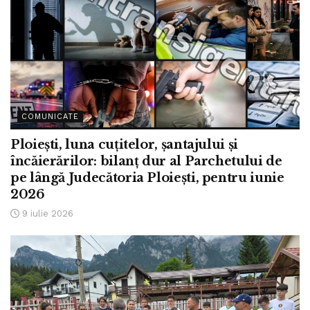
COMUNICATE
Ploiești, luna cuțitelor, șantajului și
încăierărilor: bilanț dur al Parchetului de
pe lângă Judecătoria Ploiești, pentru iunie
2026
9 iulie 2026