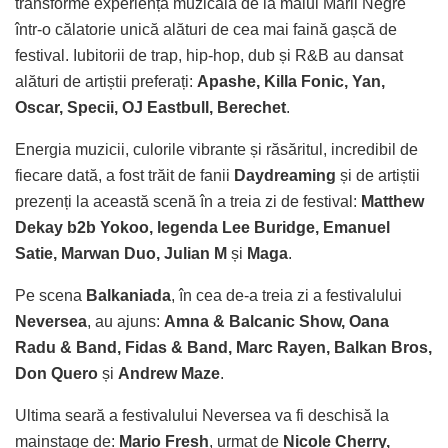
transforme experiența muzicală de la malul Marii Negre
într-o călatorie unică alături de cea mai faină gașcă de
festival. Iubitorii de trap, hip-hop, dub și R&B au dansat
alături de artiștii preferați:
Apashe, Killa Fonic, Yan,
Oscar, Specii, OJ Eastbull, Berechet
.
Energia muzicii, culorile vibrante și răsăritul, incredibil de
fiecare dată, a fost trăit de fanii
Daydreaming
și de artiștii
prezenți la această scenă în a treia zi de festival:
Matthew
Dekay b2b Yokoo, legenda Lee Buridge, Emanuel
Satie, Marwan Duo, Julian M
și
Maga
.
Pe scena
Balkaniada
, în cea de-a treia zi a festivalului
Neversea
, au ajuns:
Amna & Balcanic Show, Oana
Radu & Band, Fidas & Band, Marc Rayen, Balkan Bros,
Don Quero
și
Andrew Maze
.
Ultima seară a festivalului Neversea va fi deschisă la
mainstage de:
Mario Fresh
, urmat de
Nicole Cherry,