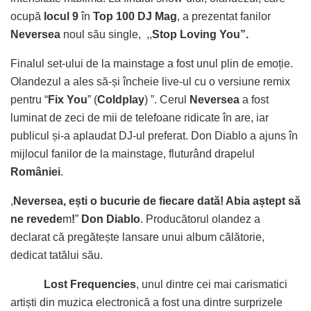
ocupă
locul 9
în
Top 100 DJ Mag
, a prezentat fanilor
Neversea
noul său single, ,,
Stop Loving You”.
Finalul set-ului de la mainstage a fost unul plin de emoție.
Olandezul a ales să-și încheie live-ul cu o versiune remix
pentru “
Fix You
” (
Coldplay
) ”. Cerul
Neversea
a fost
luminat de zeci de mii de telefoane ridicate în are, iar
publicul și-a aplaudat DJ-ul preferat. Don Diablo a ajuns în
mijlocul fanilor de la mainstage, fluturând drapelul
României
.
,
Neversea, ești o bucurie de fiecare dată! Abia aștept să
ne revede
m
!
”
Don Diablo
. Producătorul olandez a
declarat că pregătește lansare unui album călătorie,
dedicat tatălui său.
Lost Frequencies
, unul dintre cei mai carismatici
artiști din muzica electronică a fost una dintre surprizele