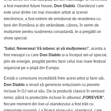
a fost maestrul future house,
Don Diablo
. Olandezul care
este unul dintre cei mai inovatori artiști ai scenei
electronice, a fost extrem de emoționat de revederea cu
fanii din România și din străinătate, cărora, în semn de
mulțumire pentru susținerea conastantă, le-a pregătit un
show special.
“
Salut, Neversea! Vă iubesc și vă mulțumesc
!”, acesta a
fost mesajul cu care
Don Diablo
și-a început set-ul special,
plin de energie, pregătit pentru fanii celui mai mare festival
organizat pe o plajă din Europa.
Există o conexiune incredibilă între acest artist și fanii săi,
Don Diablo
a reușit să genereze entuziasm cu piesele
incluse în DJ set-ul său. De la producții clasice în versiuni
remix, până la producțiile incluse în albumul „
FOREVER
”,
fiecare moment din live-ul olandezului a fost trăit cu
intensitate maximă. La finalul show-ului, olandezul, care