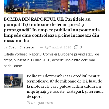
ANCHETE
BOMBA DIN RAPORTUL UE: Partidele au
pompat 117,6 milioane de lei în „presă și
propagandă”, în timp ce publicul nu poate afla
limpede cine controlează și cine încasează din
mass-media
0
de
Costin Cristescu
7 august 2026
Cifrele vorbesc Raportul Comisiei Europene privind statul de
drept, publicat la 17 iulie 2026, descrie una dintre cele mai
periculoase...
Polițeanu dezmembrează creditul pentru
termoficare: 37 de milioane de lei, luați de
la motoarele care puteau ieftini căldura și
împrăștiați pe toalete, skatepark și terenuri
de sport
6 august 2026