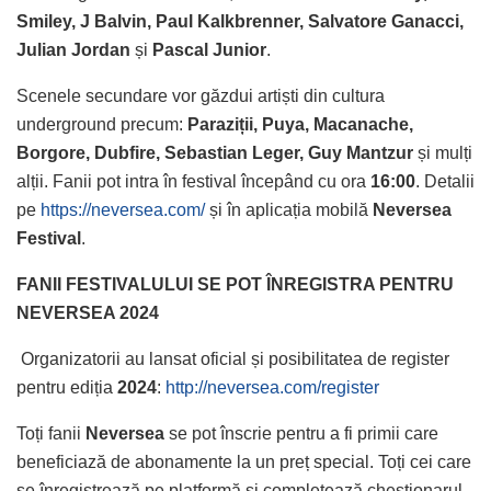
Smiley, J Balvin, Paul Kalkbrenner, Salvatore Ganacci,
Julian Jordan
și
Pascal Junior
.
Scenele secundare vor găzdui artiști din cultura
underground precum:
Paraziții, Puya, Macanache,
Borgore, Dubfire, Sebastian Leger, Guy Mantzur
și mulți
alții. Fanii pot intra în festival începând cu ora
16:00
. Detalii
pe
https://neversea.com/
și în aplicația mobilă
Neversea
Festival
.
FANII FESTIVALULUI SE POT ÎNREGISTRA PENTRU
NEVERSEA 2024
Organizatorii au lansat oficial și posibilitatea de register
pentru ediția
2024
:
http://neversea.com/register
Toți fanii
Neversea
se pot înscrie pentru a fi primii care
beneficiază de abonamente la un preț special. Toți cei care
se înregistrează pe platformă și completează chestionarul