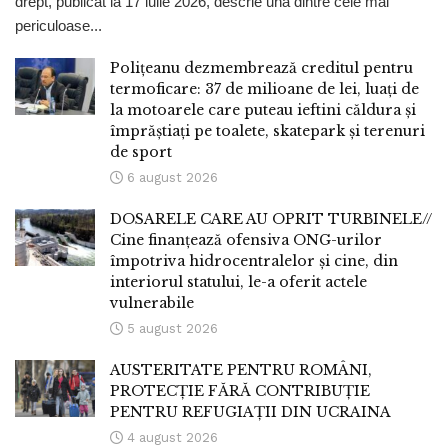
drept, publicat la 17 iulie 2026, descrie una dintre cele mai
periculoase...
Polițeanu dezmembrează creditul pentru
termoficare: 37 de milioane de lei, luați de
la motoarele care puteau ieftini căldura și
împrăștiați pe toalete, skatepark și terenuri
de sport
6 august 2026
DOSARELE CARE AU OPRIT TURBINELE//
Cine finanțează ofensiva ONG-urilor
împotriva hidrocentralelor și cine, din
interiorul statului, le-a oferit actele
vulnerabile
5 august 2026
AUSTERITATE PENTRU ROMÂNI,
PROTECȚIE FĂRĂ CONTRIBUȚIE
PENTRU REFUGIAȚII DIN UCRAINA
4 august 2026