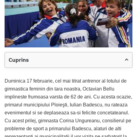
Cuprins
Duminica 17 februarie, cel mai titrat antrenor al lotului de
gimnastica feminin din tara noastra, Octavian Bellu
implineste frumoasa varsta de 62 de ani. Cu acesta ocazie,
primarul municipiului Ploieşti, Iulian Badescu, nu rateaza
evenimentul si se deplaseaza sa-si felicite concetateanul.
Cu acest prilej, gimnasta Corina Ungureanu, consilierul pe
probleme de sport a primarului Badescu, alaturi de alti
reprezentanti ai municipalitatii il vor vizita pe sarbatorit la