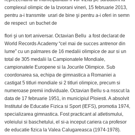
complexul olimpic de la Izvorani vineri, 15 februarie 2013,
pentru a-i transmite urari de bine şi pentru a-i oferi in semn
de respect un buchet de
flori şi un tort aniversar. Octavian Bellu a fost declarat de
World Records Academy “cel mai de succes antrenor din
lume” cu un palmares de 16 medalii olimpice de aur si un
total de 305 medalii la Campionatele Mondiale,
campionatele Europene si la Jocurile Olimpice. Sub
coordonarea sa, echipa de gimnastica a Romaniei a
castigat 5 titluri mondiale si 2 titluri olimpice, precum si
numeroase premii individuale. Octavian Bellu s-a nsscut la
data de 17 februarie 1951, in municipiul Ploiesti. A absolvit
Institutul de Educatie Fizica si Sport (IEFS), promotia 1974,
specializarea gimnastica. Fost practicant al atletismului,
voleiului si baschetului, el si-a inceput cariera ca profesor
de educatie fizica la Valea Calugareasca (1974-1978).