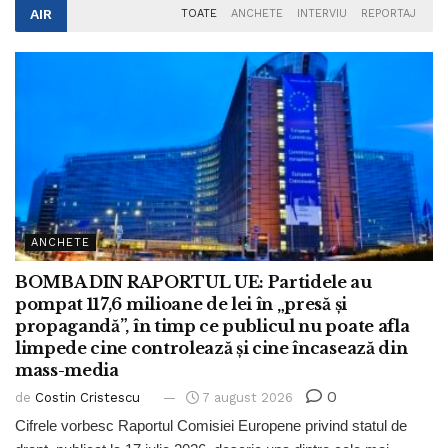
AIR
TOATE
ANCHETE
INTERVIU
REPORTAJ
ANCHETE
BOMBA DIN RAPORTUL UE: Partidele au
pompat 117,6 milioane de lei în „presă și
propagandă”, în timp ce publicul nu poate afla
limpede cine controlează și cine încasează din
mass-media
0
de
Costin Cristescu
7 august 2026
Cifrele vorbesc Raportul Comisiei Europene privind statul de