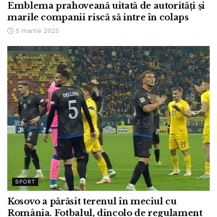
Emblema prahoveană uitată de autorități și
marile companii riscă să intre în colaps
5 martie 2025
SPORT
Kosovo a părăsit terenul în meciul cu
România. Fotbalul, dincolo de regulament