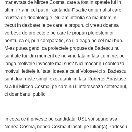
manevrata de Mircea Cosma, care a fost in spatele lui in
ultimii 7 ani, cel putin, “ajutandu-l” sa fie un jurnalist care
mustea de deontologie. Nu am intentia sa ma intorc in
trecut in dezbaterile pe care le propun, ci vreau doar sa
vorbesc de proiectele pe care le propun ploiestenilor
pentru ca ei, prin comparatie, sa il aleaga pe cel mai bun.
M-as putea gandi ca proiectele propuse de Badescu nu
sunt ale lui, din moment ce nu vine fata in fata cu mine, pe
langa motivele invocate mai sus? Nici macar nu conteaza
motivul, fetitele lu’ tata, ideea e ca si Volosevici si Badescu
sunt doar niste simpli executanti, in fata Robertei Anastase
si a lui Mircea Cosma, pe care nu ii intereseaza ceteteanul,
ci doar banul public.
In ceea ce il priveste pe candidatul USL voi spune asa:
Nenea Cosma, nenea Cosma il lasati pe Iulian(a) Badescu