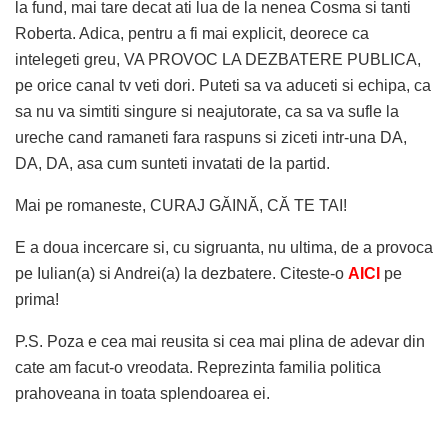
la fund, mai tare decat ati lua de la nenea Cosma si tanti
Roberta. Adica, pentru a fi mai explicit, deorece ca
intelegeti greu, VA PROVOC LA DEZBATERE PUBLICA,
pe orice canal tv veti dori. Puteti sa va aduceti si echipa, ca
sa nu va simtiti singure si neajutorate, ca sa va sufle la
ureche cand ramaneti fara raspuns si ziceti intr-una DA,
DA, DA, asa cum sunteti invatati de la partid.
Mai pe romaneste, CURAJ GĂINĂ, CĂ TE TAI!
E a doua incercare si, cu sigruanta, nu ultima, de a provoca
pe Iulian(a) si Andrei(a) la dezbatere. Citeste-o
AICI
pe
prima!
P.S. Poza e cea mai reusita si cea mai plina de adevar din
cate am facut-o vreodata. Reprezinta familia politica
prahoveana in toata splendoarea ei.