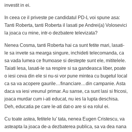
investit in ei.
In ceea ce il priveste pe candidatul PD-L voi spune asa:
Tanti Roberta, tanti Roberta il lasati pe Andrei(a) Volosevici
la joaca cu mine, intr-o dezbatere televizata?
Nenea Cosma, tanti Roberta hai ca sunt fetite mari, lasati-
le sa invete sa mearga singure, inchideti telecomanda, ca
sa vada lumea ce frumoase si destepte sunt ele, mititelele.
Taiati lesa, lasati-le sa respire si sa gandeasca liber, poate
o iesi ceva din ele si nu-si vor pune mintea cu bugetul local
ca sa va acopere gaurile…financiare…din campanie. Asta
daca va iesi vreunul primar. Au sanse, ca sunt lasi si fricosi,
joaca murdar cum i-ati educat, nu ies la lupta deschisa.
Deh, educatia pe care le-ati dat-o are si ea rolul ei.
Cu toate astea, fetitele lu’ tata, nenea Eugen Cristescu, va
asteapta la joaca de-a dezbaterea publica, sa va dea nana