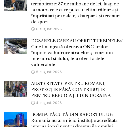
termoficare: 37 de milioane de lei, luați de
la motoarele care puteau ieftini căldura și
împrăștiați pe toalete, skatepark și terenuri
de sport
6 august 2026
DOSARELE CARE AU OPRIT TURBINELE//
Cine finanțează ofensiva ONG-urilor
împotriva hidrocentralelor și cine, din
interiorul statului, le-a oferit actele
vulnerabile
5 august 2026
AUSTERITATE PENTRU ROMÂNI,
PROTECȚIE FĂRĂ CONTRIBUȚIE
PENTRU REFUGIAȚII DIN UCRAINA
4 august 2026
BOMBA TĂCUTĂ DIN RAPORTUL UE:
România nu are nicio instituție acreditată
internațional pentru drepturile omului.