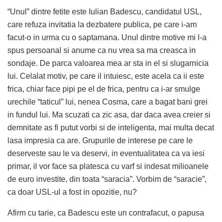
“Unul” dintre fetite este Iulian Badescu, candidatul USL,
care refuza invitatia la dezbatere publica, pe care i-am
facut-o in urma cu o saptamana. Unul dintre motive mi l-a
spus persoanal si anume ca nu vrea sa ma creasca in
sondaje. De parca valoarea mea ar sta in el si slugarnicia
lui. Celalat motiv, pe care il intuiesc, este acela ca ii este
frica, chiar face pipi pe el de frica, pentru ca i-ar smulge
urechile “taticul” lui, nenea Cosma, care a bagat bani grei
in fundul lui. Ma scuzati ca zic asa, dar daca avea creier si
demnitate as fi putut vorbi si de inteligenta, mai multa decat
lasa impresia ca are. Grupurile de interese pe care le
deserveste sau le va deservi, in eventualitatea ca va iesi
primar, il vor face sa platesca cu varf si indesat milioanele
de euro investite, din toata “saracia”. Vorbim de “saracie”,
ca doar USL-ul a fost in opozitie, nu?
Afirm cu tarie, ca Badescu este un contrafacut, o papusa