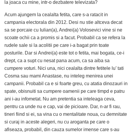
la joaca cu mine, intr-o dezbatere televizata?
Acum ajungem la cealalta fetita, care s-a ratacit in
campania electorala din 2012. Desi nu stie altceva decat
sa se porcaie cu Iulian(a), Andrei(a) Volosevici vine si ne
scoate ochii ca a promis si a facut. Probabil ca se refera la
rudele sale si la acolitii pe care i-a bagat prin toate
posturile. Dar si Andrei(a) este tot o fetita, mai bogata, ce-i
drept, ca a supt cu nesat pana acum, ca sa aiba sa
cumpere voturi. Nici una, nici cealalta dintre fetitele lu’ tati
Cosma sau mami Anastase, nu inteleg menirea unei
campanii. Probabil ca e si foarte greu, cu atatia dinozauri in
spate, obisnuiti sa cumpere oamenii pe care timpd e patru
ani i-au infometat. Nu am pretentia sa inteleaga ceva,
pentru ca unde nu e cap, vai de picioare. Dar, n-ar fi rau,
tineri fiind si ei, sa vina cu o mentalitate noua, cu demnitate
si curaj in aceste alegeri, nu cu aroganta pe care o
afiseaza, probabil, din cauza sumelor imense care s-au