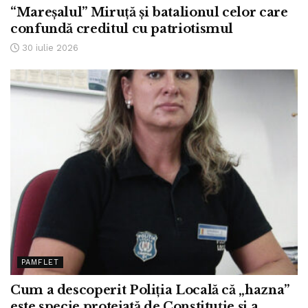
“Mareșalul” Miruță și batalionul celor care
confundă creditul cu patriotismul
30 iulie 2026
PAMFLET
Cum a descoperit Poliția Locală că „hazna”
este specie protejată de Constituție și a