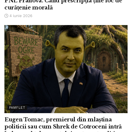
PNL Prahova. Când prescripția ține loc de
curățenie morală
4 iunie 2026
PAMFLET
Eugen Tomac, premierul din mlaștina
politicii sau cum Shrek de Cotroceni intră