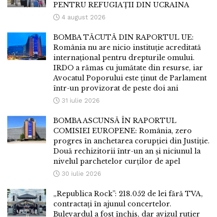
PENTRU REFUGIAȚII DIN UCRAINA
4 august 2026
BOMBA TĂCUTĂ DIN RAPORTUL UE:
România nu are nicio instituție acreditată
internațional pentru drepturile omului.
IRDO a rămas cu jumătate din resurse, iar
Avocatul Poporului este ținut de Parlament
într-un provizorat de peste doi ani
31 iulie 2026
BOMBA ASCUNSĂ ÎN RAPORTUL
COMISIEI EUROPENE: România, zero
progres în anchetarea corupției din Justiție.
Două rechizitorii într-un an și niciunul la
nivelul parchetelor curților de apel
30 iulie 2026
„Republica Rock”: 218.052 de lei fără TVA,
contractați în ajunul concertelor.
Bulevardul a fost închis, dar avizul rutier