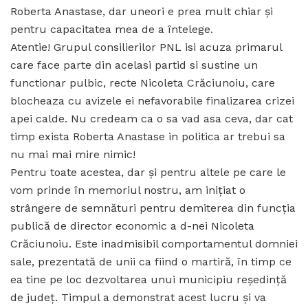
Roberta Anastase, dar uneori e prea mult chiar și
pentru capacitatea mea de a întelege.
Atentie! Grupul consilierilor PNL isi acuza primarul
care face parte din acelasi partid si sustine un
functionar pulbic, recte Nicoleta Crăciunoiu, care
blocheaza cu avizele ei nefavorabile finalizarea crizei
apei calde. Nu credeam ca o sa vad asa ceva, dar cat
timp exista Roberta Anastase in politica ar trebui sa
nu mai mai mire nimic!
Pentru toate acestea, dar și pentru altele pe care le
vom prinde în memoriul nostru, am inițiat o
strângere de semnături pentru demiterea din funcția
publică de director economic a d-nei Nicoleta
Crăciunoiu. Este inadmisibil comportamentul domniei
sale, prezentată de unii ca fiind o martiră, în timp ce
ea tine pe loc dezvoltarea unui municipiu reședință
de județ. Timpul a demonstrat acest lucru și va