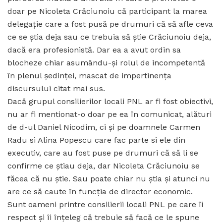
doar pe Nicoleta Crăciunoiu că participant la marea
delegație care a fost pusă pe drumuri că să afle ceva
ce se știa deja sau ce trebuia să știe Crăciunoiu deja,
dacă era profesionistă. Dar ea a avut ordin sa
blocheze chiar asumându-și rolul de incompetentă
în plenul ședinței, mascat de impertinența
discursului citat mai sus.
Dacă grupul consilierilor locali PNL ar fi fost obiectivi,
nu ar fi mentionat-o doar pe ea în comunicat, alături
de d-ul Daniel Nicodim, ci și pe doamnele Carmen
Radu si Alina Popescu care fac parte si ele din
executiv, care au fost puse pe drumuri că să li se
confirme ce știau deja, dar Nicoleta Crăciunoiu se
făcea că nu știe. Sau poate chiar nu știa și atunci nu
are ce să caute în funcția de director economic.
Sunt oameni printre consilierii locali PNL pe care îi
respect și îi înțeleg că trebuie să facă ce le spune