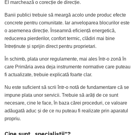
El marchează o corecție de direcție.
Banii publici trebuie să meargă acolo unde produc efecte
concrete pentru comunitate. Iar anveloparea blocurilor este
o asemenea direcție. Înseamnă eficiență energetică,
reducerea pierderilor, confort termic, clădiri mai bine
întreținute și sprijin direct pentru proprietari.
În schimb, plata unor regulamente, mai ales într-o zonă în
care Primăria avea deja instrumente normative care puteau
fi actualizate, trebuie explicată foarte clar.
Nu este suficient să scrii într-o notă de fundamentare că se
impune plata unor servicii. Trebuie să arăți de ce sunt
necesare, cine le face, în baza cărei proceduri, ce valoare
adăugată aduc și de ce nu puteau fi realizate prin aparatul
propriu.
Cine sunt „specialiștii”?