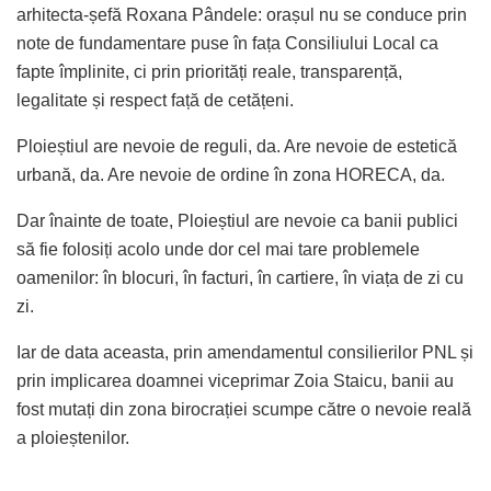
arhitecta-șefă Roxana Pândele: orașul nu se conduce prin
note de fundamentare puse în fața Consiliului Local ca
fapte împlinite, ci prin priorități reale, transparență,
legalitate și respect față de cetățeni.
Ploieștiul are nevoie de reguli, da. Are nevoie de estetică
urbană, da. Are nevoie de ordine în zona HORECA, da.
Dar înainte de toate, Ploieștiul are nevoie ca banii publici
să fie folosiți acolo unde dor cel mai tare problemele
oamenilor: în blocuri, în facturi, în cartiere, în viața de zi cu
zi.
Iar de data aceasta, prin amendamentul consilierilor PNL și
prin implicarea doamnei viceprimar Zoia Staicu, banii au
fost mutați din zona birocrației scumpe către o nevoie reală
a ploieștenilor.