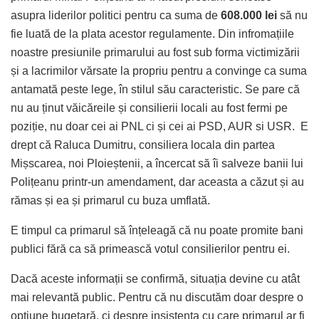
asupra liderilor politici pentru ca suma de
608.000 lei
să nu
fie luată de la plata acestor regulamente. Din infromațiile
noastre presiunile primarului au fost sub forma victimizării
și a lacrimilor vărsate la propriu pentru a convinge ca suma
antamată peste lege, în stilul său caracteristic. Se pare că
nu au ținut văicăreile și consilierii locali au fost fermi pe
poziție, nu doar cei ai PNL ci și cei ai PSD, AUR si USR. E
drept că Raluca Dumitru, consiliera locala din partea
Mișscarea, noi Ploieștenii, a încercat să îi salveze banii lui
Polițeanu printr-un amendament, dar aceasta a căzut și au
rămas și ea și primarul cu buza umflată.
E timpul ca primarul să înțeleagă că nu poate promite bani
publici fără ca să primească votul consilierilor pentru ei.
Dacă aceste informații se confirmă, situația devine cu atât
mai relevantă public. Pentru că nu discutăm doar despre o
opțiune bugetară, ci despre insistența cu care primarul ar fi