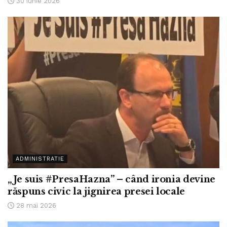
30 iunie 2026
ADMINISTRATIE
„Je suis #PresaHazna” – când ironia devine
răspuns civic la jignirea presei locale
28 mai 2026