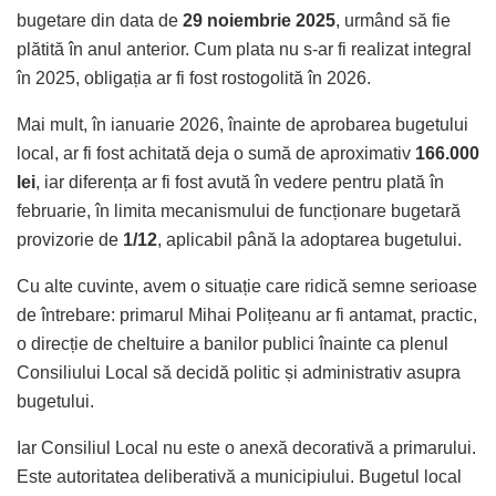
bugetare din data de
29 noiembrie 2025
, urmând să fie
plătită în anul anterior. Cum plata nu s-ar fi realizat integral
în 2025, obligația ar fi fost rostogolită în 2026.
Mai mult, în ianuarie 2026, înainte de aprobarea bugetului
local, ar fi fost achitată deja o sumă de aproximativ
166.000
lei
, iar diferența ar fi fost avută în vedere pentru plată în
februarie, în limita mecanismului de funcționare bugetară
provizorie de
1/12
, aplicabil până la adoptarea bugetului.
Cu alte cuvinte, avem o situație care ridică semne serioase
de întrebare: primarul Mihai Polițeanu ar fi antamat, practic,
o direcție de cheltuire a banilor publici înainte ca plenul
Consiliului Local să decidă politic și administrativ asupra
bugetului.
Iar Consiliul Local nu este o anexă decorativă a primarului.
Este autoritatea deliberativă a municipiului. Bugetul local