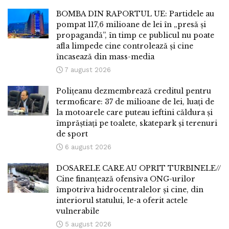
BOMBA DIN RAPORTUL UE: Partidele au
pompat 117,6 milioane de lei în „presă și
propagandă”, în timp ce publicul nu poate
afla limpede cine controlează și cine
încasează din mass-media
7 august 2026
Polițeanu dezmembrează creditul pentru
termoficare: 37 de milioane de lei, luați de
la motoarele care puteau ieftini căldura și
împrăștiați pe toalete, skatepark și terenuri
de sport
6 august 2026
DOSARELE CARE AU OPRIT TURBINELE//
Cine finanțează ofensiva ONG-urilor
împotriva hidrocentralelor și cine, din
interiorul statului, le-a oferit actele
vulnerabile
5 august 2026