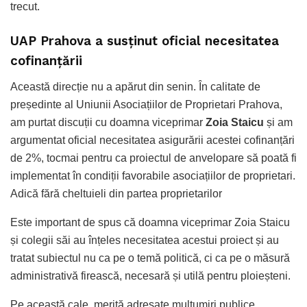
trecut.
UAP Prahova a susținut oficial necesitatea
cofinanțării
Această direcție nu a apărut din senin. În calitate de
președinte al Uniunii Asociațiilor de Proprietari Prahova,
am purtat discuții cu doamna viceprimar
Zoia Staicu
și am
argumentat oficial necesitatea asigurării acestei cofinanțări
de 2%, tocmai pentru ca proiectul de anvelopare să poată fi
implementat în condiții favorabile asociațiilor de proprietari.
Adică fără cheltuieli din partea proprietarilor
Este important de spus că doamna viceprimar Zoia Staicu
și colegii săi au înțeles necesitatea acestui proiect și au
tratat subiectul nu ca pe o temă politică, ci ca pe o măsură
administrativă firească, necesară și utilă pentru ploieșteni.
Pe această cale, merită adresate mulțumiri publice