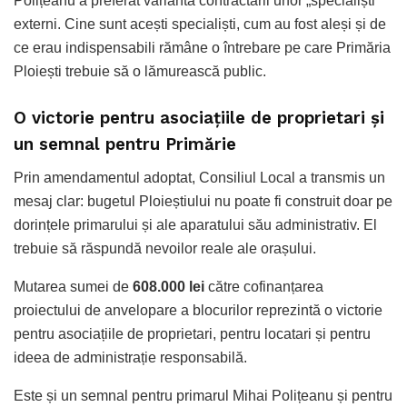
Polițeanu a preferat varianta contractării unor „specialiști”
externi. Cine sunt acești specialiști, cum au fost aleși și de
ce erau indispensabili rămâne o întrebare pe care Primăria
Ploiești trebuie să o lămurească public.
O victorie pentru asociațiile de proprietari și
un semnal pentru Primărie
Prin amendamentul adoptat, Consiliul Local a transmis un
mesaj clar: bugetul Ploieștiului nu poate fi construit doar pe
dorințele primarului și ale aparatului său administrativ. El
trebuie să răspundă nevoilor reale ale orașului.
Mutarea sumei de
608.000 lei
către cofinanțarea
proiectului de anvelopare a blocurilor reprezintă o victorie
pentru asociațiile de proprietari, pentru locatari și pentru
ideea de administrație responsabilă.
Este și un semnal pentru primarul Mihai Polițeanu și pentru