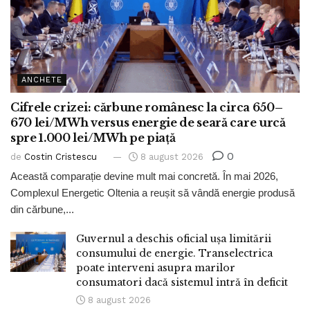
ANCHETE
Cifrele crizei: cărbune românesc la circa 650–
670 lei/MWh versus energie de seară care urcă
spre 1.000 lei/MWh pe piață
0
de
Costin Cristescu
8 august 2026
Această comparație devine mult mai concretă. În mai 2026,
Complexul Energetic Oltenia a reușit să vândă energie produsă
din cărbune,...
Guvernul a deschis oficial ușa limitării
consumului de energie. Transelectrica
poate interveni asupra marilor
consumatori dacă sistemul intră în deficit
8 august 2026