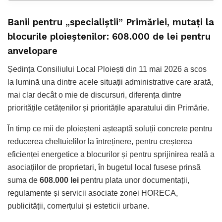
Banii pentru „specialiștii” Primăriei, mutați la
blocurile ploieștenilor: 608.000 de lei pentru
anvelopare
Ședința Consiliului Local Ploiești din 11 mai 2026 a scos
la lumină una dintre acele situații administrative care arată,
mai clar decât o mie de discursuri, diferența dintre
prioritățile cetățenilor și prioritățile aparatului din Primărie.
În timp ce mii de ploieșteni așteaptă soluții concrete pentru
reducerea cheltuielilor la întreținere, pentru creșterea
eficienței energetice a blocurilor și pentru sprijinirea reală a
asociațiilor de proprietari, în bugetul local fusese prinsă
suma de
608.000 lei
pentru plata unor documentații,
regulamente și servicii asociate zonei HORECA,
publicității, comerțului și esteticii urbane.