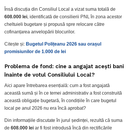
Însă discuția din Consiliul Local a vizat suma totală de
608.000 lei
, identificată de consilierii PNL în zona acestor
cheltuieli bugetare și propusă spre relocare către
cofinanțarea anvelopării blocurilor.
Citește și:
Bugetul Polițeanu 2026 sau orașul
promisiunilor de 1.000 de lei
Problema de fond: cine a angajat acești bani
înainte de votul Consiliului Local?
Aici apare întrebarea esențială: cum a fost angajată
această sumă și în ce temei administrativ a fost construită
această obligație bugetară, în condițiile în care bugetul
local pe anul 2026 nu era încă aprobat?
Din informațiile discutate în jurul ședinței, rezultă că suma
de
608.000 lei
ar fi fost introdusă încă din rectificările