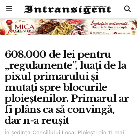
608.000 de lei pentru
„regulamente”, luați de la
pixul primarului și
mutați spre blocurile
ploieștenilor. Primarul ar
fi plâns ca să convingă,
dar n-a reușit
În ședința Consiliului Local Ploiești din 11 mai