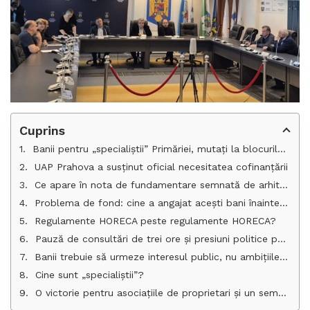
Cuprins
Banii pentru „specialiștii” Primăriei, mutați la blocurile ploieștenilor: 608.000 de lei pentru anvelopare
UAP Prahova a susținut oficial necesitatea cofinanțării
Ce apare în nota de fundamentare semnată de arhitecta-șefă și aprobată de primar
Problema de fond: cine a angajat acești bani înainte de votul Consiliului Local?
Regulamente HORECA peste regulamente HORECA?
Pauză de consultări de trei ore și presiuni politice pentru păstrarea banilor. Lacrimile primarului nu au produs efecte
Banii trebuie să urmeze interesul public, nu ambițiile administrative
Cine sunt „specialiștii”?
O victorie pentru asociațiile de proprietari și un semnal pentru Primărie