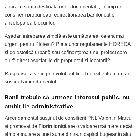
apărat o sumă destinată unor documentații, în timp ce
consilierii propuneau redirecționarea banilor către
anveloparea blocurilor.
Așadar, întrebarea simplă este următoarea: ce era mai
urgent pentru Ploiești? Plata unor regulamente HORECA
și de estetică urbană sau cofinanțarea unui proiect care
ajută direct asociațiile de proprietari și locatarii?
Răspunsul a venit prin votul politic al consilierilor care au
susținut amendamentul.
Banii trebuie să urmeze interesul public, nu
ambițiile administrative
Amendamentul susținut de consilierii PNL Valentin Marcu
și promovat de
Florin Ioniță
are o valoare mai mare decât
simpla mutare a unei sume dintr-un capitol bugetar în altul.