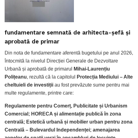
fundamentare semnată de arhitecta-șefă și
aprobată de primar
Din nota de fundamentare aferentă bugetului pe anul 2026,
întocmită la nivelul Direcției Generale de Dezvoltare
Urbană și aprobată de primarul
Mihai-Laurențiu
Polițeanu
, rezultă că la capitolul
Protecția Mediului – Alte
cheltuieli de investiții
au fost prevăzute sume pentru mai
multe regulamente, printre care:
Regulamente pentru Comerț, Publicitate și Urbanism
Comercial; HORECA și alimentație publică în zona
centrală; Estetică urbană și mobilier urban pentru zona
Centrală – Bulevardul Independenței; amenajarea
zonelor de spații verzi în ansambluri de locuințe