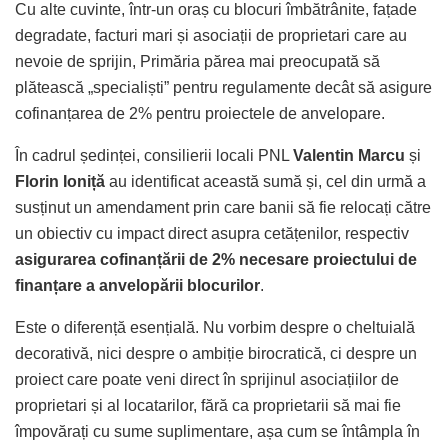
Cu alte cuvinte, într-un oraș cu blocuri îmbătrânite, fațade
degradate, facturi mari și asociații de proprietari care au
nevoie de sprijin, Primăria părea mai preocupată să
plătească „specialiști” pentru regulamente decât să asigure
cofinanțarea de 2% pentru proiectele de anvelopare.
În cadrul ședinței, consilierii locali PNL
Valentin Marcu
și
Florin Ioniță
au identificat această sumă și, cel din urmă a
susținut un amendament prin care banii să fie relocați către
un obiectiv cu impact direct asupra cetățenilor, respectiv
asigurarea cofinanțării de 2% necesare proiectului de
finanțare a anvelopării blocurilor
.
Este o diferență esențială. Nu vorbim despre o cheltuială
decorativă, nici despre o ambiție birocratică, ci despre un
proiect care poate veni direct în sprijinul asociațiilor de
proprietari și al locatarilor, fără ca proprietarii să mai fie
împovărați cu sume suplimentare, așa cum se întâmpla în