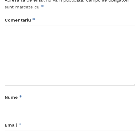
Adresa ta de email nu va fi publicată.
Câmpurile obligatorii
*
sunt marcate cu
*
Comentariu
*
Nume
*
Email