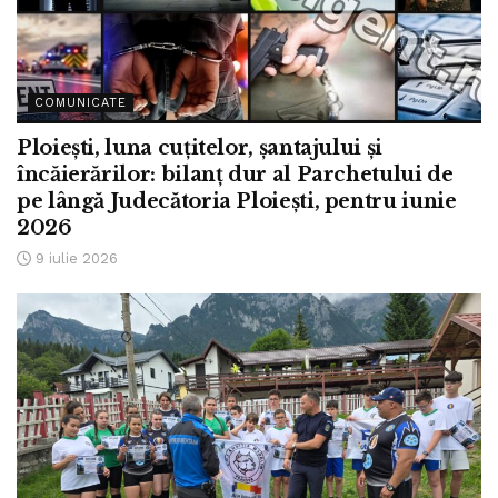
COMUNICATE
Ploiești, luna cuțitelor, șantajului și
încăierărilor: bilanț dur al Parchetului de
pe lângă Judecătoria Ploiești, pentru iunie
2026
9 iulie 2026