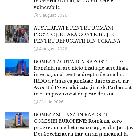
interiorul statului, le-a oferit actele
vulnerabile
5 august 2026
AUSTERITATE PENTRU ROMÂNI,
PROTECȚIE FĂRĂ CONTRIBUȚIE
PENTRU REFUGIAȚII DIN UCRAINA
4 august 2026
BOMBA TĂCUTĂ DIN RAPORTUL UE:
România nu are nicio instituție acreditată
internațional pentru drepturile omului.
IRDO a rămas cu jumătate din resurse, iar
Avocatul Poporului este ținut de Parlament
într-un provizorat de peste doi ani
31 iulie 2026
BOMBA ASCUNSĂ ÎN RAPORTUL
COMISIEI EUROPENE: România, zero
progres în anchetarea corupției din Justiție.
Două rechizitorii într-un an și niciunul la