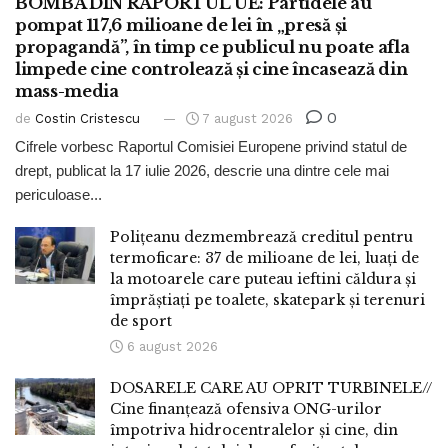
BOMBA DIN RAPORTUL UE: Partidele au
pompat 117,6 milioane de lei în „presă și
propagandă”, în timp ce publicul nu poate afla
limpede cine controlează și cine încasează din
mass-media
0
de
Costin Cristescu
7 august 2026
Cifrele vorbesc Raportul Comisiei Europene privind statul de
drept, publicat la 17 iulie 2026, descrie una dintre cele mai
periculoase...
Polițeanu dezmembrează creditul pentru
termoficare: 37 de milioane de lei, luați de
la motoarele care puteau ieftini căldura și
împrăștiați pe toalete, skatepark și terenuri
de sport
6 august 2026
DOSARELE CARE AU OPRIT TURBINELE//
Cine finanțează ofensiva ONG-urilor
împotriva hidrocentralelor și cine, din