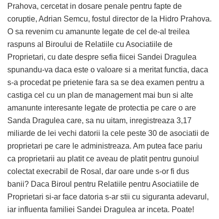
Prahova, cercetat in dosare penale pentru fapte de
coruptie, Adrian Semcu, fostul director de la Hidro Prahova.
O sa revenim cu amanunte legate de cel de-al treilea
raspuns al Biroului de Relatiile cu Asociatiile de
Proprietari, cu date despre sefia fiicei Sandei Dragulea
spunandu-va daca este o valoare si a meritat functia, daca
s-a procedat pe prietenie fara sa se dea examen pentru a
castiga cel cu un plan de management mai bun si alte
amanunte interesante legate de protectia pe care o are
Sanda Dragulea care, sa nu uitam, inregistreaza 3,17
miliarde de lei vechi datorii la cele peste 30 de asociatii de
proprietari pe care le administreaza. Am putea face pariu
ca proprietarii au platit ce aveau de platit pentru gunoiul
colectat execrabil de Rosal, dar oare unde s-or fi dus
banii? Daca Biroul pentru Relatiile pentru Asociatiile de
Proprietari si-ar face datoria s-ar stii cu siguranta adevarul,
iar influenta familiei Sandei Dragulea ar inceta. Poate!