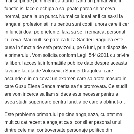
mai surpinde pe nimeni ca atunci cand un primar vine in
functie isi face o echipa a sa, poate parea chiar ceva
normal, pana la un punct. Numai ca ideal ar fi ca sa-si ia
langa el profesionisti, nu pentru sunt copiii unora care ii cer
in functii doar pe prietenie, fara sa se fi remarcat personal
cu ceva. Mai mult, se pare ca fiica Sandei Dragulea este
pusa in functia de sefa provizoriu, pe 6 luni, prin dispozitie
a primarului. Vom solicita conform Legii 544/2001 cu privire
la liberul acces la informatiile publice date despre aceasta
favoare facuta de Volosevici Sandei Dragulea, care
ascunde e in ea ceva: un examen care sa arate masura in
care Guzu Elena Sanda merita sa fie promovata. Ce studii
are vom incerca sa flam si daca este necesar pentru a
avea studii superioare pentru functia pe care a obtinut-o…
Este problema primarului pe cine angajeaza, cu atat mai
mult cu cat recent a angajat ca si consilier pesonal unul
dintre cele mai controversate personaje politice din