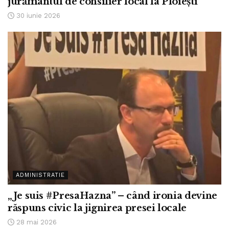
jurământul de consilier local la Ploiești
30 iunie 2026
ADMINISTRATIE
„Je suis #PresaHazna” – când ironia devine
răspuns civic la jignirea presei locale
28 mai 2026