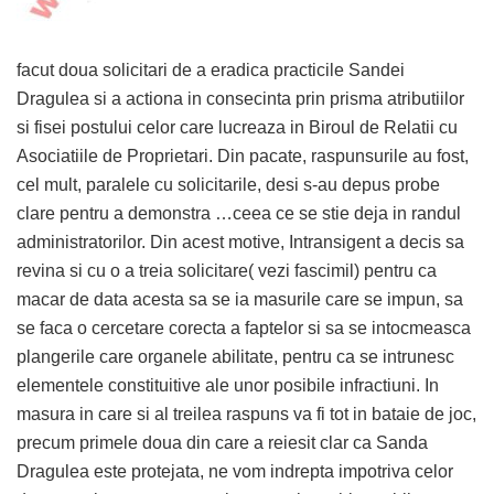
facut doua solicitari de a eradica practicile Sandei
Dragulea si a actiona in consecinta prin prisma atributiilor
si fisei postului celor care lucreaza in Biroul de Relatii cu
Asociatiile de Proprietari. Din pacate, raspunsurile au fost,
cel mult, paralele cu solicitarile, desi s-au depus probe
clare pentru a demonstra …ceea ce se stie deja in randul
administratorilor. Din acest motive, Intransigent a decis sa
revina si cu o a treia solicitare( vezi fascimil) pentru ca
macar de data acesta sa se ia masurile care se impun, sa
se faca o cercetare corecta a faptelor si sa se intocmeasca
plangerile care organele abilitate, pentru ca se intrunesc
elementele constituitive ale unor posibile infractiuni. In
masura in care si al treilea raspuns va fi tot in bataie de joc,
precum primele doua din care a reiesit clar ca Sanda
Dragulea este protejata, ne vom indrepta impotriva celor