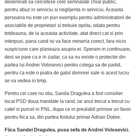
desemnati sa cerceteze cele semnalate chiar public,
pentru abuz in serviciu si neglijenta in serviciu. Aceasta
persoana nu este un pun exemplu pentru administratorii de
asociatiile de proprietari si trebuie oprita, odata pentru
totdeauna, de la aceasta activitate, atat direct cat si prin
interpusi, pana cand isi va face meseria corect, fara nicio
suspiciune care planeaza asupra ei. Speram in continuare,
desi se pare ca e in zadar, ca sa nu existe o protectie din
partea lui Andrei Volosevici pentru colega sa de partid,
pentru ca este o piatra de gatul domniei sale si acest lucru
se va vedea in timp.
Pentru cei care nu stiu, Sanda Dragulea a fost consilier
local PSD doua mandate la rand, iar anul trecut a trecut cu
catel si purcel in PNL, dupa ce in prealabil primise un favor
pentru fiica sa, din partea fostului primar Adrian Dobre.
Fiica Sandei Dragulea, pusa sefa de Andrei Volosevici.