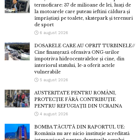
termoficare: 37 de milioane de lei, luați de
la motoarele care puteau ieftini căldura și
împrăștiați pe toalete, skatepark și terenuri
de sport
6 august 2026
DOSARELE CARE AU OPRIT TURBINELE//
Cine finanțează ofensiva ONG-urilor
împotriva hidrocentralelor și cine, din
interiorul statului, le-a oferit actele
vulnerabile
5 august 2026
AUSTERITATE PENTRU ROMÂNI,
PROTECȚIE FĂRĂ CONTRIBUȚIE
PENTRU REFUGIAȚII DIN UCRAINA
4 august 2026
BOMBA TĂCUTĂ DIN RAPORTUL UE:
România nu are nicio instituție acreditată
internațional pentru drepturile omului.