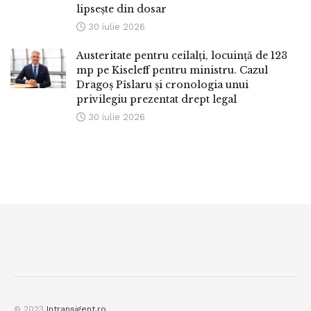
lipsește din dosar
30 iulie 2026
Austeritate pentru ceilalți, locuință de 123
mp pe Kiseleff pentru ministru. Cazul
Dragoș Pîslaru și cronologia unui
privilegiu prezentat drept legal
30 iulie 2026
© 2023
Intransigent.ro