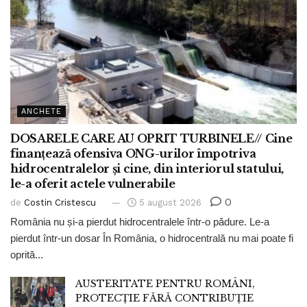
ANCHETE
DOSARELE CARE AU OPRIT TURBINELE// Cine
finanțează ofensiva ONG-urilor împotriva
hidrocentralelor și cine, din interiorul statului,
le-a oferit actele vulnerabile
0
de
Costin Cristescu
5 august 2026
România nu și-a pierdut hidrocentralele într-o pădure. Le-a
pierdut într-un dosar În România, o hidrocentrală nu mai poate fi
oprită...
AUSTERITATE PENTRU ROMÂNI,
PROTECȚIE FĂRĂ CONTRIBUȚIE