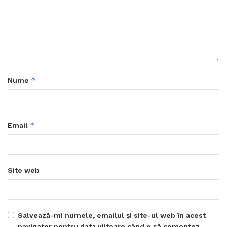
*
Nume
*
Email
Site web
Salvează-mi numele, emailul și site-ul web în acest
navigator pentru data viitoare când o să comentez.