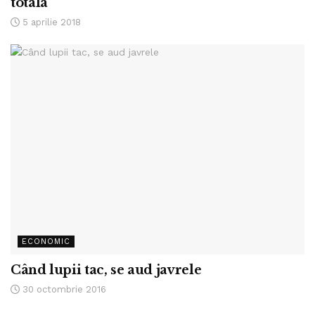
totala
5 aprilie 2018
ECONOMIC
Când lupii tac, se aud javrele
30 octombrie 2016