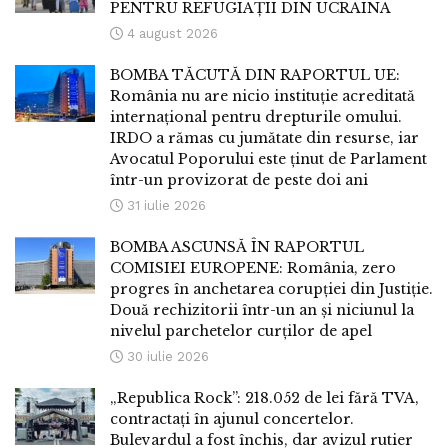
PENTRU REFUGIAȚII DIN UCRAINA
4 august 2026
BOMBA TĂCUTĂ DIN RAPORTUL UE:
România nu are nicio instituție acreditată
internațional pentru drepturile omului.
IRDO a rămas cu jumătate din resurse, iar
Avocatul Poporului este ținut de Parlament
într-un provizorat de peste doi ani
31 iulie 2026
BOMBA ASCUNSĂ ÎN RAPORTUL
COMISIEI EUROPENE: România, zero
progres în anchetarea corupției din Justiție.
Două rechizitorii într-un an și niciunul la
nivelul parchetelor curților de apel
30 iulie 2026
„Republica Rock”: 218.052 de lei fără TVA,
contractați în ajunul concertelor.
Bulevardul a fost închis, dar avizul rutier