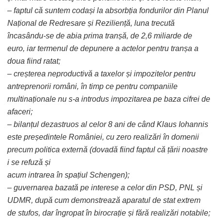
– faptul că suntem codași la absorbția fondurilor din Planul
Național de Redresare și
Reziliență, luna trecută
încasându-se de abia prima tranșă, de 2,6 miliarde de
euro, iar termenul de
depunere a actelor pentru tranșa a
doua fiind ratat;
– creșterea neproductivă a taxelor și impozitelor pentru
antreprenorii români, în timp ce
pentru companiile
multinaționale nu s-a introdus impozitarea pe baza cifrei de
afaceri;
– bilanțul dezastruos al celor 8 ani de când Klaus Iohannis
este președintele României, cu
zero realizări în domenii
precum politica externă (dovadă fiind faptul că țării noastre
i se refuză și
acum intrarea în spațiul Schengen);
– guvernarea bazată pe interese a celor din PSD, PNL și
UDMR, după cum demonstrează
aparatul de stat extrem
de stufos, dar îngropat în birocrație și fără realizări notabile;