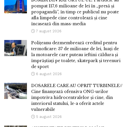
BOMBA DIN RAPORTUL UE: Partidele au
pompat 117,6 milioane de lei în „presă și
propagandă”, în timp ce publicul nu poate
afla limpede cine controlează și cine
încasează din mass-media
7 august 2026
Polițeanu dezmembrează creditul pentru
termoficare: 37 de milioane de lei, luați de
la motoarele care puteau ieftini căldura și
împrăștiați pe toalete, skatepark și terenuri
de sport
6 august 2026
DOSARELE CARE AU OPRIT TURBINELE//
Cine finanțează ofensiva ONG-urilor
împotriva hidrocentralelor și cine, din
interiorul statului, le-a oferit actele
vulnerabile
5 august 2026