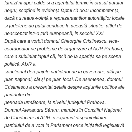
furnizării apei calde și a agentului termic în orașul aurului
negru, scoțând în evidență faptul
că doar incompetența,
dacă nu reaua-voință a reprezentanților autorităților locale
și județene au putut conduce la această situație, altfel de
neacceptat într-o țară europeană, în secolul XXI.
După care a vorbit domnul Gheorghe Cristinescu, vice-
coordonator pe probleme de organizare al AUR Prahova,
care a subliniat faptul că, încă de la apariția sa pe scena
politică, AUR a
sancționat derapajele partidelor de la guvernare, atât pe
plan național, cât și pe plan local. De asemenea, domnul
Cristinescu a prezentat detalii despre acțiunile politice ale
partidului din
perioada următoare, la nivelul județului Prahova.
Domnul Alexandru Săraru, membru în Consiliul Național
de Conducere al AUR, a exprimat disponibilitatea
partidului de a vota în Parlament orice inițiativă legislativă