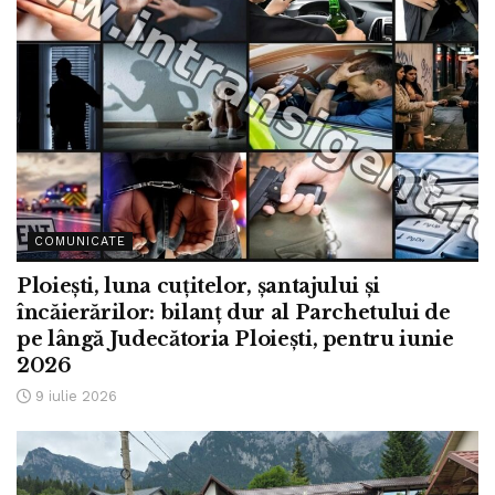
COMUNICATE
Ploiești, luna cuțitelor, șantajului și
încăierărilor: bilanț dur al Parchetului de
pe lângă Judecătoria Ploiești, pentru iunie
2026
9 iulie 2026