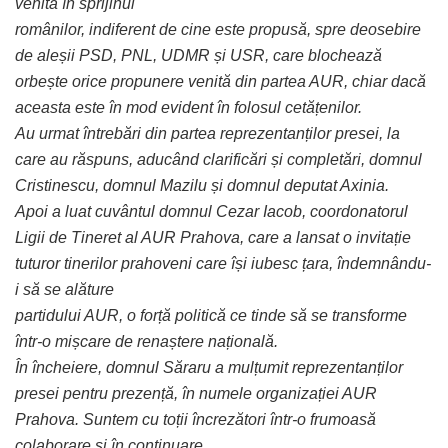
venită în sprijinul
românilor, indiferent de cine este propusă, spre deosebire
de aleșii PSD, PNL, UDMR și USR, care blochează
orbește orice propunere venită din partea AUR, chiar dacă
aceasta este în mod evident în folosul cetățenilor.
Au urmat întrebări din partea reprezentanților presei, la
care au răspuns, aducând clarificări și completări, domnul
Cristinescu, domnul Mazilu și domnul deputat Axinia.
Apoi a luat cuvântul domnul Cezar Iacob, coordonatorul
Ligii de Tineret al AUR Prahova, care a lansat o invitație
tuturor tinerilor prahoveni care își iubesc țara, îndemnându-
i să se alăture
partidului AUR, o forță politică ce tinde să se transforme
într-o mișcare de renaștere națională.
În încheiere, domnul Săraru a mulțumit reprezentanților
presei pentru prezență, în numele organizației AUR
Prahova. Suntem cu toții încrezători într-o frumoasă
colaborare și în continuare.