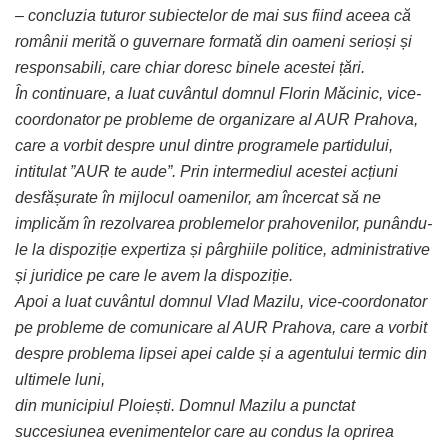
– concluzia tuturor subiectelor de mai sus fiind aceea că
românii merită o guvernare
formată din oameni serioși și
responsabili, care chiar doresc binele acestei țări.
În continuare, a luat cuvântul domnul Florin Măcinic, vice-
coordonator pe probleme de
organizare al AUR Prahova,
care a vorbit despre unul dintre programele partidului,
intitulat ”AUR te aude”. Prin intermediul acestei acțiuni
desfășurate în mijlocul oamenilor, am încercat să ne
implicăm în rezolvarea problemelor prahovenilor, punându-
le la dispoziție expertiza și pârghiile politice, administrative
și juridice pe care le avem la dispoziție.
Apoi a luat cuvântul domnul Vlad Mazilu, vice-coordonator
pe probleme de comunicare al AUR Prahova, care a vorbit
despre problema lipsei apei calde și a agentului termic din
ultimele luni,
din municipiul Ploiești. Domnul Mazilu a punctat
succesiunea evenimentelor care au condus la oprirea