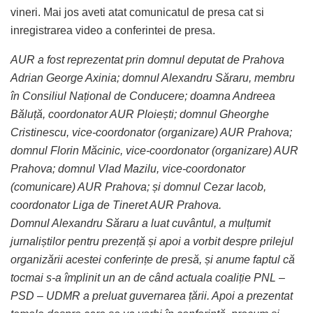
vineri. Mai jos aveti atat comunicatul de presa cat si
inregistrarea video a conferintei de presa.
AUR a fost reprezentat prin domnul deputat de Prahova
Adrian George Axinia; domnul Alexandru Săraru, membru
în Consiliul Național de Conducere; doamna Andreea
Băluță, coordonator AUR Ploiești; domnul Gheorghe
Cristinescu, vice-coordonator (organizare) AUR Prahova;
domnul Florin Măcinic, vice-coordonator (organizare) AUR
Prahova; domnul Vlad Mazilu, vice-coordonator
(comunicare) AUR Prahova; și domnul Cezar Iacob,
coordonator Liga de Tineret AUR Prahova.
Domnul Alexandru Săraru a luat cuvântul, a mulțumit
jurnaliștilor pentru prezență și apoi a vorbit despre prilejul
organizării acestei conferințe de presă, și anume faptul că
tocmai s-a împlinit
un an de când actuala coaliție PNL –
PSD – UDMR a preluat guvernarea țării. Apoi a prezentat