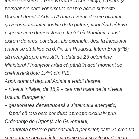
temele despre care se va vorbi în conferință, precum și
persoanele care vor discuta despre acele subiecte.
Domnul deputat Adrian Axinia a vorbit despre bilanțul
guvernării actualei coaliții de la putere, punctând câteva
aspecte care demonstrează faptul că România a fost
extrem de prost condusă. De exemplu, deși la începutul
anului se stabilise ca 6,7% din Produsul Intern Brut (PIB)
să meargă spre investiții, la data de 25 octombrie
Ministerul Finanțelor arăta că până în acel moment se
cheltuiseră doar 1,4% din PIB.
Apoi, domnul deputat Axinia a vorbit despre:
– nivelul inflației, de 15,9 – cea mai mare de la nivelul
Uniunii Europene;
– gestionarea dezastruoasă a sistemului energetic;
– faptul că țara este condusă aproape exclusiv prin
Ordonanțe de Urgență ale Guvernului;
– anunțata creștere procentuală a pensiilor, care va crea un
și mai mare decalaj între
pensiile mici și cele foarte mari;