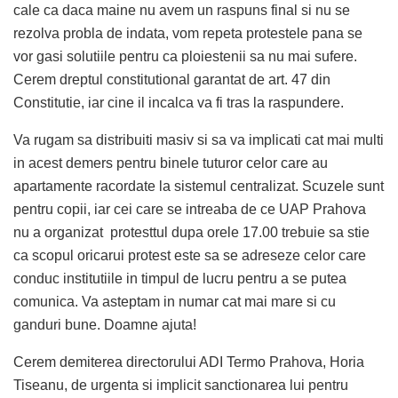
cale ca daca maine nu avem un raspuns final si nu se
rezolva probla de indata, vom repeta protestele pana se
vor gasi solutiile pentru ca ploiestenii sa nu mai sufere.
Cerem dreptul constitutional garantat de art. 47 din
Constitutie, iar cine il incalca va fi tras la raspundere.
Va rugam sa distribuiti masiv si sa va implicati cat mai multi
in acest demers pentru binele tuturor celor care au
apartamente racordate la sistemul centralizat. Scuzele sunt
pentru copii, iar cei care se intreaba de ce UAP Prahova
nu a organizat protesttul dupa orele 17.00 trebuie sa stie
ca scopul oricarui protest este sa se adreseze celor care
conduc institutiile in timpul de lucru pentru a se putea
comunica. Va asteptam in numar cat mai mare si cu
ganduri bune. Doamne ajuta!
Cerem demiterea directorului ADI Termo Prahova, Horia
Tiseanu, de urgenta si implicit sanctionarea lui pentru