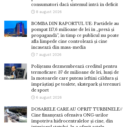
consumatori dacă sistemul intră în deficit
8 august 2026
BOMBA DIN RAPORTUL UE: Partidele au
pompat 117,6 milioane de lei în „presă și
propagandă”, în timp ce publicul nu poate
afla limpede cine controlează și cine
încasează din mass-media
7 august 2026
Polițeanu dezmembrează creditul pentru
termoficare: 37 de milioane de lei, luați de
la motoarele care puteau ieftini căldura și
împrăștiați pe toalete, skatepark și terenuri
de sport
6 august 2026
DOSARELE CARE AU OPRIT TURBINELE//
Cine finanțează ofensiva ONG-urilor
împotriva hidrocentralelor și cine, din
interiorul statului, le-a oferit actele