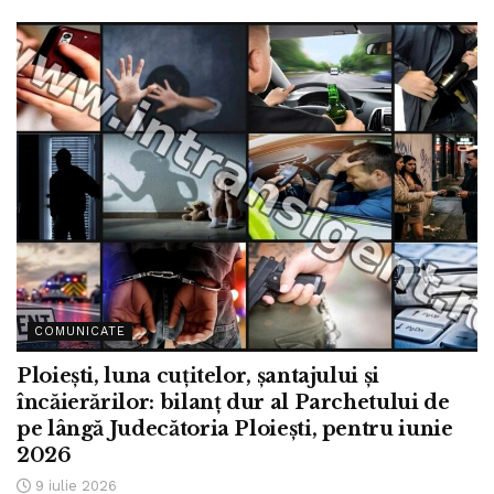
COMUNICATE
Ploiești, luna cuțitelor, șantajului și
încăierărilor: bilanț dur al Parchetului de
pe lângă Judecătoria Ploiești, pentru iunie
2026
9 iulie 2026