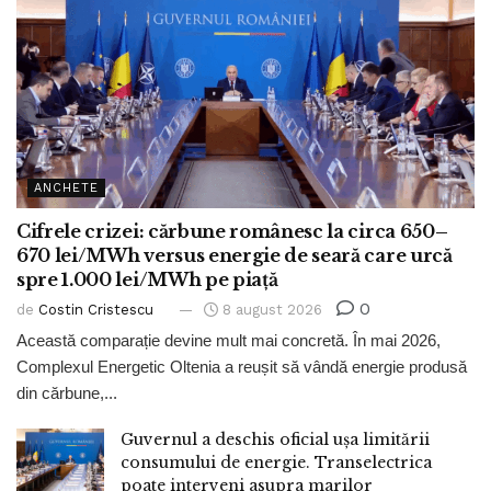
ANCHETE
Cifrele crizei: cărbune românesc la circa 650–
670 lei/MWh versus energie de seară care urcă
spre 1.000 lei/MWh pe piață
0
de
Costin Cristescu
8 august 2026
Această comparație devine mult mai concretă. În mai 2026,
Complexul Energetic Oltenia a reușit să vândă energie produsă
din cărbune,...
Guvernul a deschis oficial ușa limitării
consumului de energie. Transelectrica
poate interveni asupra marilor