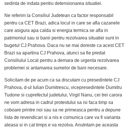
sedinta de indata pentru detensionarea situatiei.
Ne referim la Consiliul Judetean ca factor responsabil
pentru ca CET Brazi, adica locul in care se afla cazanele
care asigura apa calda si energia termica se afla in
patrmoniul sau si banii pentru rezolvarea situatiei sunt in
bugetul CJ Prahova. Daca nu se mai doreste ca acest CET
Brazi sa apartina CJ Prahova, atunci sa fie predat
Consiliului Local pentru a demara de urgenta rezolvarea
problemei si antamarea sumelor de bani necesare.
Solicitam de pe acum ca sa discutam cu presedintele CJ
Prahova, d-ul Iulian Dumitrescu, vicepresedintele Dumitru
Tudone si cuprefectul judetului, Virgil Nanu, cei trei carora
ne vom adresa in cadrul protestului sa isi faca timp sa
coboare printre noi sau sa ne primeasca pentru a depune
lista de revendicari si a nis e comunica care va fi varianta
aleasa si in cat timps e va rezolva. Anutntam pe aceasta