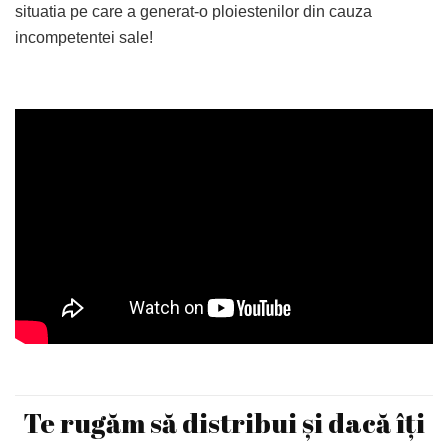
situatia pe care a generat-o ploiestenilor din cauza
incompetentei sale!
Te rugăm să distribui și dacă îți