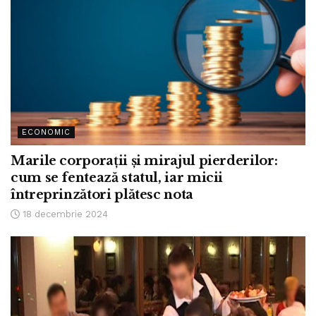
ECONOMIC
Marile corporații și mirajul pierderilor:
cum se fentează statul, iar micii
întreprinzători plătesc nota
18 decembrie 2024