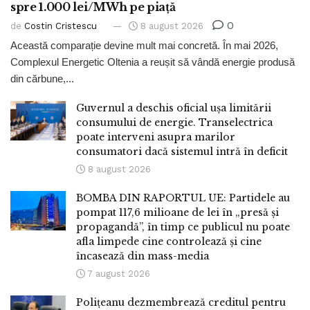
spre 1.000 lei/MWh pe piață
0
de
Costin Cristescu
8 august 2026
Această comparație devine mult mai concretă. În mai 2026,
Complexul Energetic Oltenia a reușit să vândă energie produsă
din cărbune,...
Guvernul a deschis oficial ușa limitării
consumului de energie. Transelectrica
poate interveni asupra marilor
consumatori dacă sistemul intră în deficit
8 august 2026
BOMBA DIN RAPORTUL UE: Partidele au
pompat 117,6 milioane de lei în „presă și
propagandă”, în timp ce publicul nu poate
afla limpede cine controlează și cine
încasează din mass-media
7 august 2026
Polițeanu dezmembrează creditul pentru