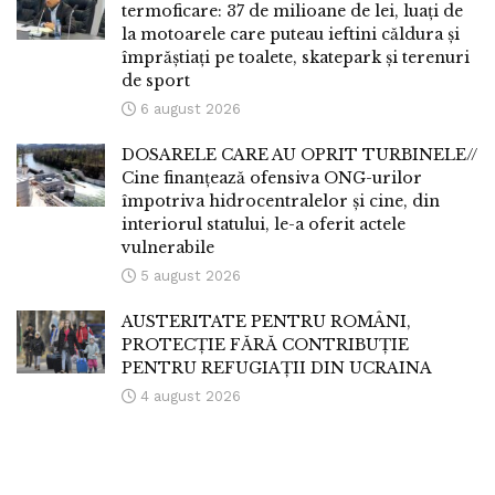
termoficare: 37 de milioane de lei, luați de
la motoarele care puteau ieftini căldura și
împrăștiați pe toalete, skatepark și terenuri
de sport
6 august 2026
DOSARELE CARE AU OPRIT TURBINELE//
Cine finanțează ofensiva ONG-urilor
împotriva hidrocentralelor și cine, din
interiorul statului, le-a oferit actele
vulnerabile
5 august 2026
AUSTERITATE PENTRU ROMÂNI,
PROTECȚIE FĂRĂ CONTRIBUȚIE
PENTRU REFUGIAȚII DIN UCRAINA
4 august 2026