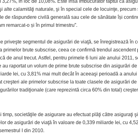
 3,27%, în loc de 10,08%. Este însă îmbucurător faptul că asigu
şi alte calamităţi naturale, şi în special cele de locuinţe, precum 
ile de răspundere civilă generală sau cele de sănătate își conti
m remarcat-o și în primul trimestru”.
e priveşte segmentul de asigurări de viaţă, se înregistrează în 
 a primelor brute subscrise, ceea ce confirmă trendul ascendent 
ncă de anul trecut. Astfel, pentru primele 6 luni ale anului 2011, s
e au raportat un volum de prime brute subscrise din asigurări de
iarde lei, cu 3,81% mai mult decât în aceeaşi perioadă a anului 
at creşteri ale primelor subscrise la toate clasele de asigurări de v
gurărilor tradiţionale (care reprezintă circa 60% din total) creşte
i timp, societăţile de asigurare au efectuat plăţi către asiguraţi şi
lor de asigurări de viaţă în valoare de 0,339 miliarde lei, cu 4,
semestrul I din 2010.