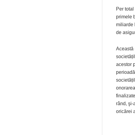
Per total
primele b
miliarde
de asigur
Această e
societăți
acestor p
perioadă
societăți
onorarea 
finalizat
rând, şi-
oricărei 