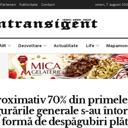
Parteneri
Publicitate
Contact
vineri, 7 august 20
AIR
Dezvoltare
Actualitate
Life
Mapamon
oximativ 70% din primele 
gurările generale s-au întors
 formă de despăgubiri plăt