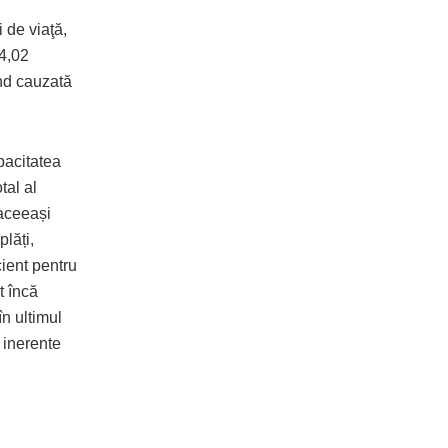
 de viaţă,
 4,02
ind cauzată
pacitatea
tal al
 aceeași
lăți,
cient pentru
t încă
în ultimul
r inerente