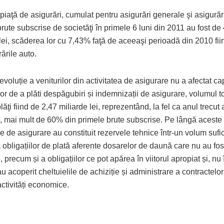
 piaţă de asigurări, cumulat pentru asigurări generale şi asigurări
rute subscrise de societăţi în primele 6 luni din 2011 au fost de
 lei, scăderea lor cu 7,43% faţă de aceeaşi perioadă din 2010 fi
ările auto.
voluție a veniturilor din activitatea de asigurare nu a afectat ca
lor de a plăti despăgubiri și indemnizații de asigurare, volumul to
lăţi fiind de 2,47 miliarde lei, reprezentând, la fel ca anul trecut
, mai mult de 60% din primele brute subscrise. Pe lângă aceste p
le de asigurare au constituit rezervele tehnice într-un volum sufi
obligațiilor de plată aferente dosarelor de daună care nu au fos
e, precum și a obligațiilor ce pot apărea în viitorul apropiat și, nu 
au acoperit cheltuielile de achiziție și administrare a contractelo
activități economice.