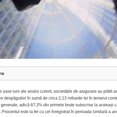
ns
e șase luni ale anului curent, societățile de asigurare au plătit as
or despăgubiri în sumă de circa 2,13 miliarde lei în temeiul cont
i generale, adică 67,3% din primele brute subscrise la aceeași c
. Procentul este la fel cu cel înregistrat în perioada similară a a