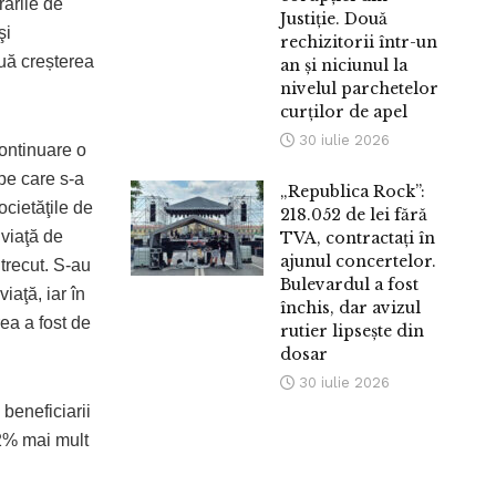
rările de
Justiție. Două
şi
rechizitorii într-un
nuă creșterea
an și niciunul la
nivelul parchetelor
curților de apel
30 iulie 2026
continuare o
pe care s-a
„Republica Rock”:
ocietăţile de
218.052 de lei fără
 viaţă de
TVA, contractați în
ajunul concertelor.
trecut. S-au
Bulevardul a fost
iaţă, iar în
închis, dar avizul
rea a fost de
rutier lipsește din
dosar
30 iulie 2026
 beneficiarii
52% mai mult