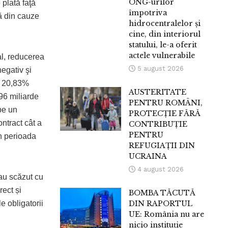
ONG-urilor
 plată faţă
împotriva
că din cauze
hidrocentralelor și
cine, din interiorul
statului, le-a oferit
actele vulnerabile
al, reducerea
5 august 2026
egativ şi
u 20,83%
AUSTERITATE
96 miliarde
PENTRU ROMÂNI,
 pe un
PROTECȚIE FĂRĂ
ntract cât a
CONTRIBUȚIE
PENTRU
în perioada
REFUGIAȚII DIN
.
UCRAINA
4 august 2026
 au scăzut cu
rect și
BOMBA TĂCUTĂ
e obligatorii
DIN RAPORTUL
UE: România nu are
nicio instituție