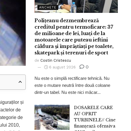
ANCHETE
Polițeanu dezmembrează
creditul pentru termoficare: 37
de milioane de lei, luați de la
motoarele care puteau ieftini
căldura și împrăștiați pe toalete,
skatepark și terenuri de sport
de
Costin Cristescu
0
6 august 2026
Nu este o simplă rectificare tehnică. Nu
este o mutare neutră între două coloane
dintr-un tabel. Nu este nici măcar...
iguraților și
DOSARELE CARE
ractelor de
AU OPRIT
ategorie de
TURBINELE// Cine
nului 2010,
finanțează ofensiva