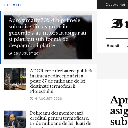
Despre noi
ULTIMELE
Aproximativ 70% din primele
subscrise din asigurările
generale s-au întors la asigurați
și păgubiți sub formă de
despăgubiri plătite
Acasă
26 AUGUST 2011
ADOR cere dezbatere publică
înaintea redirecționării a
peste 37 de milioane de lei
destinate termoficării
Ploieștiului
Apr
6 AUGUST 2026
asi
Polițeanu dezmembrează
sub
creditul pentru termoficare:
37 de milioane de lei, luați de