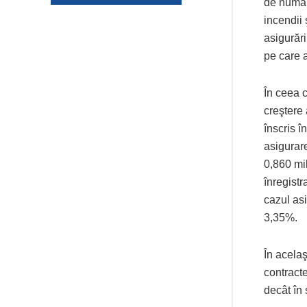
de numai
incendii 
asigurăr
pe care a
În ceea c
creştere
înscris î
asigurar
0,860 mil
înregistr
cazul asi
3,35%.
În acelaş
contracte
decât în 