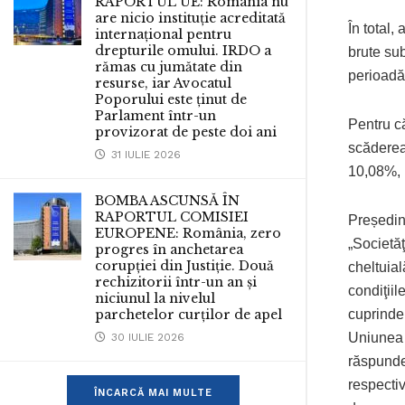
RAPORTUL UE: România nu
are nicio instituție acreditată
În total,
internațional pentru
drepturile omului. IRDO a
brute sub
rămas cu jumătate din
perioadă 
resurse, iar Avocatul
Poporului este ținut de
Parlament într-un
Pentru că
provizorat de peste doi ani
scăderea 
31 IULIE 2026
10,08%, p
BOMBA ASCUNSĂ ÎN
RAPORTUL COMISIEI
Președin
EUROPENE: România, zero
„Societăţ
progres în anchetarea
corupției din Justiție. Două
cheltuial
rechizitorii într-un an și
condiţii
niciunul la nivelul
cuprinde
parchetelor curților de apel
Uniunea 
30 IULIE 2026
răspunder
respectiv
ÎNCARCĂ MAI MULTE