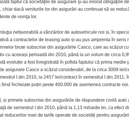
rată faptul că societăţile de asigurare şi-au onorat obligaţiile de
i, chiar dacă veniturile lor din asigurări au continuat să se redu
ente de voinţa lor.
voluţia nefavorabilă a vânzărilor de autovehicule noi și, în speci
tivă a contractelor de leasing auto și-au pus amprenta în sens n
rimelor brute subscrise din asigurările Casco, care au scăzut c
iv cu aceeași perioadă din 2010, până la un volum de circa 0,9
stă evoluție a fost înregistrată în pofida faptului că prima medie
de asigurare Casco a scăzut considerabil, de la circa 3009 lei/co
emestrul I din 2010, la 2457 lei/contract în semestrul I din 2011, 
ă fiind încheiate puțin peste 400.000 de asemenea contracte noi
l, și primele subscrise din asigurările de răspundere civilă auto
ţă de semestrul I din 2010, până la 1,13 miliarde lei, ca efect di
al reducerilor mari de tarife operate de societăți pentru asigurăril