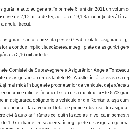
 asigurările auto au generat în primele 6 luni din 2011 un volum 
scrise de 2,13 miliarde lei, adică cu 19,1% mai puțin decât în a
a anului trecut.
 asigurările auto reprezintă peste 67% din totalul asigurărilor g
lor a condus implicit la scăderea întregii piețe de asigurări gen
ână la 3,16 miliarde lei.
tele Comisiei de Supraveghere a Asigurărilor, Angela Toncescu,
ile de asigurare au redus tarifele RCA astfel încât acestea să re
ă şi mai mică în bugetele proprietarilor de vehicule, deja afectat
le economice dificile, în unicul scop de a menţine peste 85% gra
re în asigurarea obligatorie a vehiculelor din România, aşa cum
Europeană. Dacă volumul total de prime subscrise din asigurăr
e civilă auto ar fi rămas cel puțin la același nivel ca în semestru
 de 1,37 miliarde lei, scăderea întregii piețe de asigurări generale