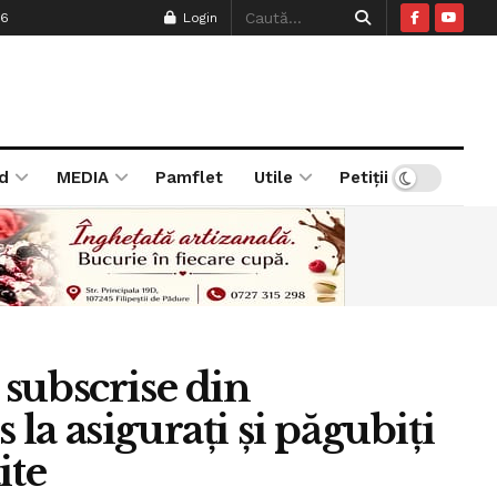
26
Login
d
MEDIA
Pamflet
Utile
Petiții
subscrise din
 la asigurați și păgubiți
ite