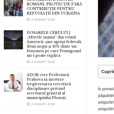
ROMÂNI, PROTECȚIE FĂRĂ
CONTRIBUȚIE PENTRU
REFUGIAȚII DIN UCRAINA
4 AUGUST 2026
DOSARELE CERULUI |
„Sferele-mamă” din vestul
Americii: șase agenți federali,
două nopți și 40% dintr-un
fenomen pe care Pentagonul
nu-l poate explica
4 AUGUST 2026
Cupri
ADOR cere Prefecturii
Prahova să înceteze
tergiversarea cercetării
disciplinare privind
În primel
secretarul general al
păgubițil
municipiului Ploiești
asigurăr
3 AUGUST 2026
asigurări