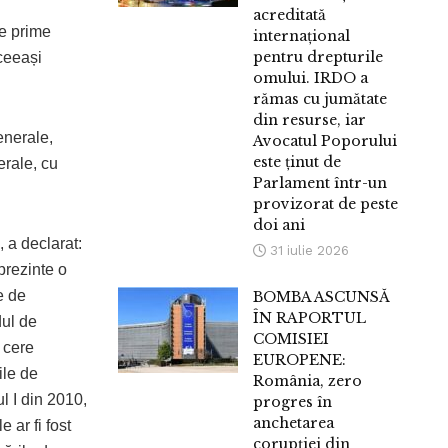
acreditată
de prime
internațional
pentru drepturile
ceeași
omului. IRDO a
rămas cu jumătate
din resurse, iar
enerale,
Avocatul Poporului
este ținut de
erale, cu
Parlament într-un
provizorat de peste
doi ani
 a declarat:
31 iulie 2026
prezinte o
e de
BOMBA ASCUNSĂ
ÎN RAPORTUL
dul de
COMISIEI
 cere
EUROPENE:
ile de
România, zero
l I din 2010,
progres în
anchetarea
 ar fi fost
corupției din