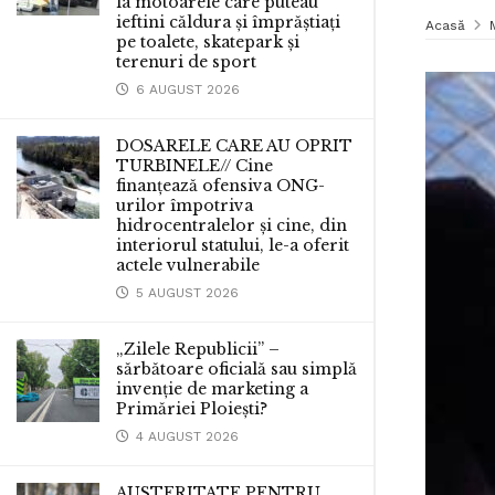
la motoarele care puteau
ieftini căldura și împrăștiați
Acasă
pe toalete, skatepark și
terenuri de sport
6 AUGUST 2026
DOSARELE CARE AU OPRIT
TURBINELE// Cine
finanțează ofensiva ONG-
urilor împotriva
hidrocentralelor și cine, din
interiorul statului, le-a oferit
actele vulnerabile
5 AUGUST 2026
„Zilele Republicii” –
sărbătoare oficială sau simplă
invenție de marketing a
Primăriei Ploiești?
4 AUGUST 2026
AUSTERITATE PENTRU