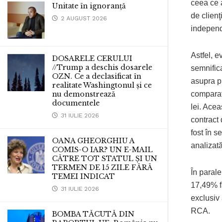
ceea ce a
Unitate în ignoranță
de clienţ
2 AUGUST 2026
independ
Astfel, e
DOSARELE CERULUI
//Trump a deschis dosarele
semnifica
OZN. Ce a declasificat în
asupra p
realitate Washingtonul și ce
comparat
nu demonstrează
documentele
lei. Acea
31 IULIE 2026
contract 
fost în s
OANA GHEORGHIU A
analizat
COMIS-O IAR? UN E-MAIL
CĂTRE TOT STATUL ȘI UN
TERMEN DE 15 ZILE FĂRĂ
În parale
TEMEI INDICAT
17,49% fa
31 IULIE 2026
exclusiv 
RCA.
BOMBA TĂCUTĂ DIN