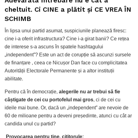
Adevărata întrebare nu e cât a
cheltuit. Ci CINE a plătit și CE VREA ÎN
SCHIMB
În lipsa unui partid asumat, suspiciunile planează firesc:
cine i-a oferit infrastructura? Cine i-a girat banii? Ce rețea
de interese s-a ascuns în spatele hashtagului
„independent”? Este un act de corupție să ascunzi sursele
de finanțare , ceea ce Nicușor Dan face cu complicitatea
Autorității Electorale Permanente și a altor instituții
abilitate.
Pentru că în democrație,
alegerile nu ar trebui să fie
câștigate de cei cu portofelul mai gros
, ci de cei cu
ideile mai bune. Or, dacă un „independent” are nevoie de
60 de milioane pentru a deveni președinte, atunci cu cât ar
candida unul cu partid?
Provocarea pentru tine, cititorule: