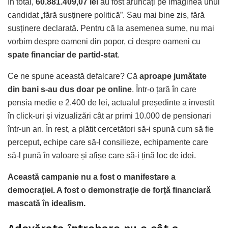
În total,
60.881.409,07 lei
au fost aruncați pe imaginea unui
candidat „fără susținere politică”. Sau mai bine zis, fără
susținere declarată. Pentru că la asemenea sume, nu mai
vorbim despre oameni din popor, ci despre oameni cu
spate financiar de partid-stat
.
Ce ne spune această defalcare? Că
aproape jumătate
din bani s-au dus doar pe online
. Într-o țară în care
pensia medie e 2.400 de lei, actualul președinte a investit
în click-uri și vizualizări cât ar primi 10.000 de pensionari
într-un an. În rest, a plătit cercetători să-i spună cum să fie
perceput, echipe care să-l consilieze, echipamente care
să-l pună în valoare și afișe care să-i țină loc de idei.
Această campanie nu a fost o manifestare a
democrației. A fost o demonstrație de forță financiară
mascată în idealism.