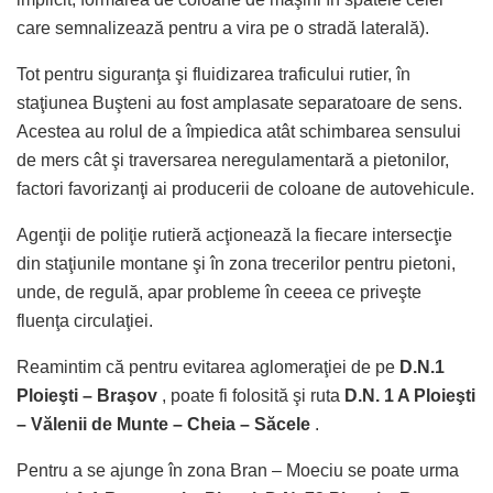
care semnalizează pentru a vira pe o stradă laterală).
Tot pentru siguranţa şi fluidizarea traficului rutier, în
staţiunea Buşteni au fost amplasate separatoare de sens.
Acestea au rolul de a împiedica atât schimbarea sensului
de mers cât şi traversarea neregulamentară a pietonilor,
factori favorizanţi ai producerii de coloane de autovehicule.
Agenţii de poliţie rutieră acţionează la fiecare intersecţie
din staţiunile montane şi în zona trecerilor pentru pietoni,
unde, de regulă, apar probleme în ceeea ce priveşte
fluenţa circulaţiei.
Reamintim că pentru evitarea aglomeraţiei de pe
D.N.1
Ploieşti – Braşov
, poate fi folosită şi ruta
D.N. 1 A Ploieşti
– Vălenii de Munte – Cheia – Săcele
.
Pentru a se ajunge în zona Bran – Moeciu se poate urma