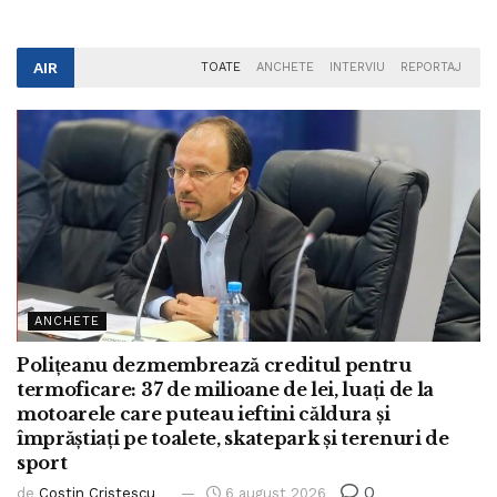
AIR
TOATE
ANCHETE
INTERVIU
REPORTAJ
ANCHETE
Polițeanu dezmembrează creditul pentru
termoficare: 37 de milioane de lei, luați de la
motoarele care puteau ieftini căldura și
împrăștiați pe toalete, skatepark și terenuri de
sport
0
de
Costin Cristescu
6 august 2026