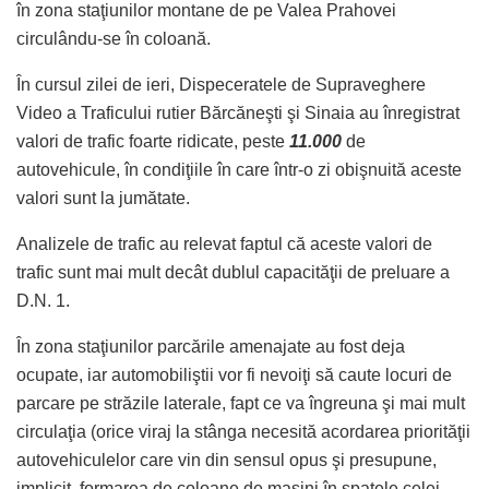
în zona staţiunilor montane de pe Valea Prahovei
circulându-se în coloană.
În cursul zilei de ieri, Dispeceratele de Supraveghere
Video a Traficului rutier Bărcăneşti şi Sinaia au înregistrat
valori de trafic foarte ridicate, peste
11.000
de
autovehicule, în condiţiile în care într-o zi obişnuită aceste
valori sunt la jumătate.
Analizele de trafic au relevat faptul că aceste valori de
trafic sunt mai mult decât dublul capacităţii de preluare a
D.N. 1.
În zona staţiunilor parcările amenajate au fost deja
ocupate, iar automobiliştii vor fi nevoiţi să caute locuri de
parcare pe străzile laterale, fapt ce va îngreuna şi mai mult
circulaţia (orice viraj la stânga necesită acordarea priorităţii
autovehiculelor care vin din sensul opus şi presupune,
implicit, formarea de coloane de maşini în spatele celei