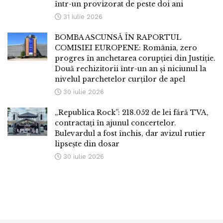
într-un provizorat de peste doi ani
31 iulie 2026
BOMBA ASCUNSĂ ÎN RAPORTUL
COMISIEI EUROPENE: România, zero
progres în anchetarea corupției din Justiție.
Două rechizitorii într-un an și niciunul la
nivelul parchetelor curților de apel
30 iulie 2026
„Republica Rock”: 218.052 de lei fără TVA,
contractați în ajunul concertelor.
Bulevardul a fost închis, dar avizul rutier
lipsește din dosar
30 iulie 2026