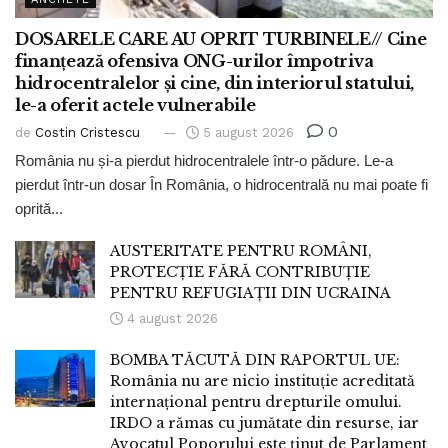
DOSARELE CARE AU OPRIT TURBINELE// Cine
finanțează ofensiva ONG-urilor împotriva
hidrocentralelor și cine, din interiorul statului,
le-a oferit actele vulnerabile
0
de
Costin Cristescu
5 august 2026
România nu și-a pierdut hidrocentralele într-o pădure. Le-a
pierdut într-un dosar În România, o hidrocentrală nu mai poate fi
oprită...
AUSTERITATE PENTRU ROMÂNI,
PROTECȚIE FĂRĂ CONTRIBUȚIE
PENTRU REFUGIAȚII DIN UCRAINA
4 august 2026
BOMBA TĂCUTĂ DIN RAPORTUL UE:
România nu are nicio instituție acreditată
internațional pentru drepturile omului.
IRDO a rămas cu jumătate din resurse, iar
Avocatul Poporului este ținut de Parlament