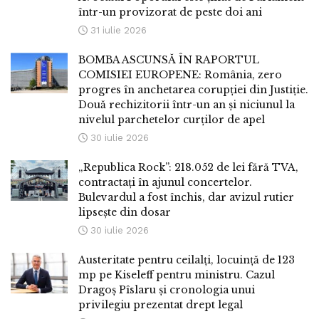
într-un provizorat de peste doi ani
31 iulie 2026
BOMBA ASCUNSĂ ÎN RAPORTUL
COMISIEI EUROPENE: România, zero
progres în anchetarea corupției din Justiție.
Două rechizitorii într-un an și niciunul la
nivelul parchetelor curților de apel
30 iulie 2026
„Republica Rock”: 218.052 de lei fără TVA,
contractați în ajunul concertelor.
Bulevardul a fost închis, dar avizul rutier
lipsește din dosar
30 iulie 2026
Austeritate pentru ceilalți, locuință de 123
mp pe Kiseleff pentru ministru. Cazul
Dragoș Pîslaru și cronologia unui
privilegiu prezentat drept legal