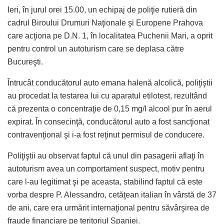
Ieri, în jurul orei 15.00, un echipaj de poliţie rutieră din
cadrul Biroului Drumuri Naţionale şi Europene Prahova
care acţiona pe D.N. 1, în localitatea Puchenii Mari, a oprit
pentru control un autoturism care se deplasa către
Bucureşti.
Întrucât conducătorul auto emana halenă alcolică, poliţiştii
au procedat la testarea lui cu aparatul etilotest, rezultând
că prezenta o concentraţie de 0,15 mg/l alcool pur în aerul
expirat. În consecinţă, conducătorul auto a fost sancţionat
contravenţional şi i-a fost reţinut permisul de conducere.
Poliţiştii au observat faptul că unul din pasagerii aflaţi în
autoturism avea un comportament suspect, motiv pentru
care l-au legitimat şi pe aceasta, stabilind faptul că este
vorba despre P. Alessandro, cetăţean italian în vârstă de 37
de ani, care era urmărit internaţional pentru săvârşirea de
fraude financiare pe teritoriul Spaniei.