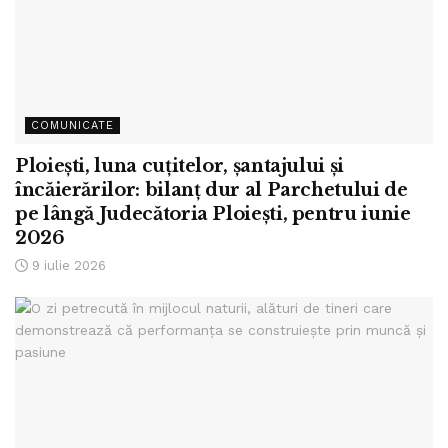
COMUNICATE
Ploiești, luna cuțitelor, șantajului și
încăierărilor: bilanț dur al Parchetului de
pe lângă Judecătoria Ploiești, pentru iunie
2026
9 iulie 2026