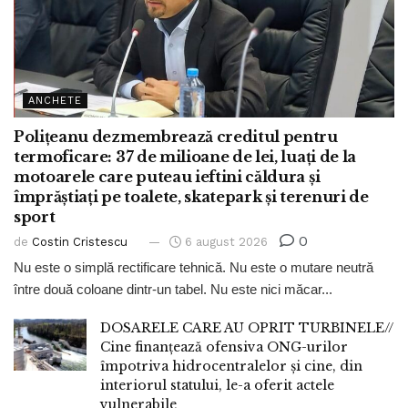
ANCHETE
Polițeanu dezmembrează creditul pentru
termoficare: 37 de milioane de lei, luați de la
motoarele care puteau ieftini căldura și
împrăștiați pe toalete, skatepark și terenuri de
sport
0
de
Costin Cristescu
6 august 2026
Nu este o simplă rectificare tehnică. Nu este o mutare neutră
între două coloane dintr-un tabel. Nu este nici măcar...
DOSARELE CARE AU OPRIT TURBINELE//
Cine finanțează ofensiva ONG-urilor
împotriva hidrocentralelor și cine, din
interiorul statului, le-a oferit actele
vulnerabile