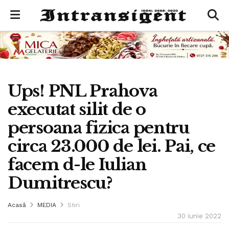
Ups! PNL Prahova
executat silit de o
persoana fizica pentru
circa 23.000 de lei. Pai, ce
facem d-le Iulian
Dumitrescu?
Acasă
MEDIA
Stiri
30 iunie 2022