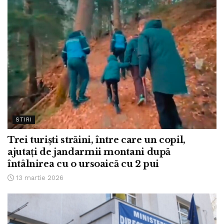
STIRI
Trei turiști străini, între care un copil,
ajutați de jandarmii montani după
întâlnirea cu o ursoaică cu 2 pui
13 martie 2026