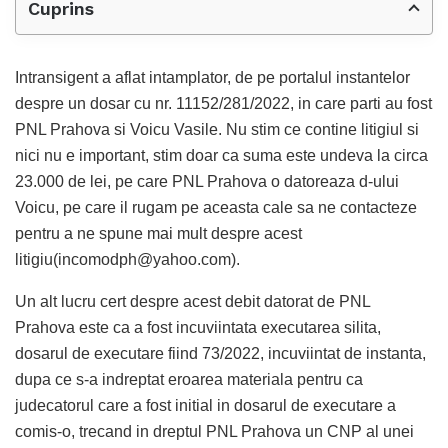
Cuprins
Intransigent a aflat intamplator, de pe portalul instantelor
despre un dosar cu nr. 11152/281/2022, in care parti au fost
PNL Prahova si Voicu Vasile. Nu stim ce contine litigiul si
nici nu e important, stim doar ca suma este undeva la circa
23.000 de lei, pe care PNL Prahova o datoreaza d-ului
Voicu, pe care il rugam pe aceasta cale sa ne contacteze
pentru a ne spune mai mult despre acest
litigiu(
incomodph@yahoo.com
).
Un alt lucru cert despre acest debit datorat de PNL
Prahova este ca a fost incuviintata executarea silita,
dosarul de executare fiind 73/2022, incuviintat de instanta,
dupa ce s-a indreptat eroarea materiala pentru ca
judecatorul care a fost initial in dosarul de executare a
comis-o, trecand in dreptul PNL Prahova un CNP al unei