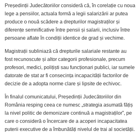
Președinții Judecătoriilor consideră că, în corelație cu noua
lege a pensiilor, actuala formă a legii salarizării ar putea
produce o nouă scădere a drepturilor magistraților și
diferențe semnificative între pensii și salarii, inclusiv între
persoane aflate în condiții identice de grad și vechime.
Magistrații subliniază că drepturile salariale restante au
fost recunoscute și altor categorii profesionale, precum
profesori, medici, polițiști sau funcționari publici, iar sumele
datorate de stat ar fi consecința incapacității factorilor de
decizie de a adopta norme clare și lipsite de echivoc.
În finalul comunicatului, Președinții Judecătoriilor din
România resping ceea ce numesc „strategia asumată fățiș
la nivel politic de demonizare continuă a magistraților”, pe
care o consideră o încercare de a acoperi incapacitatea
puterii executive de a îmbunătăți nivelul de trai al societății.