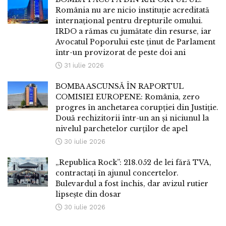
România nu are nicio instituție acreditată
internațional pentru drepturile omului.
IRDO a rămas cu jumătate din resurse, iar
Avocatul Poporului este ținut de Parlament
într-un provizorat de peste doi ani
31 iulie 2026
BOMBA ASCUNSĂ ÎN RAPORTUL
COMISIEI EUROPENE: România, zero
progres în anchetarea corupției din Justiție.
Două rechizitorii într-un an și niciunul la
nivelul parchetelor curților de apel
30 iulie 2026
„Republica Rock”: 218.052 de lei fără TVA,
contractați în ajunul concertelor.
Bulevardul a fost închis, dar avizul rutier
lipsește din dosar
30 iulie 2026