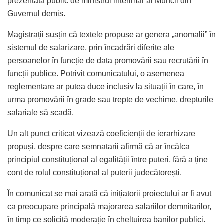
prezentată public de ministrul interimar al Muncii din
Guvernul demis.
Magistrații susțin că textele propuse ar genera „anomalii” în
sistemul de salarizare, prin încadrări diferite ale
persoanelor în funcție de data promovării sau recrutării în
funcții publice. Potrivit comunicatului, o asemenea
reglementare ar putea duce inclusiv la situații în care, în
urma promovării în grade sau trepte de vechime, drepturile
salariale să scadă.
Un alt punct criticat vizează coeficienții de ierarhizare
propuși, despre care semnatarii afirmă că ar încălca
principiul constituțional al egalității între puteri, fără a ține
cont de rolul constituțional al puterii judecătorești.
În comunicat se mai arată că inițiatorii proiectului ar fi avut
ca preocupare principală majorarea salariilor demnitarilor,
în timp ce solicită moderație în cheltuirea banilor publici.