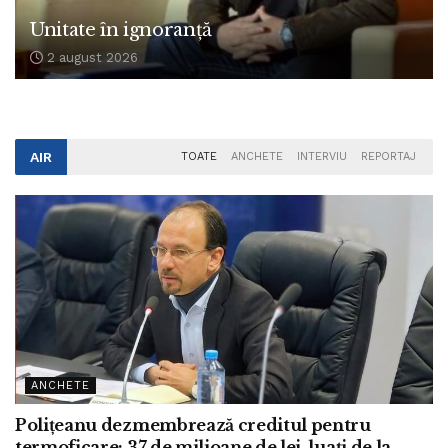
Unitate în ignoranță
2 august 2026
AIR
TOATE
ANCHETE
INTERVIU
REPORTAJ
ANCHETE
Polițeanu dezmembrează creditul pentru
termoficare: 37 de milioane de lei, luați de la