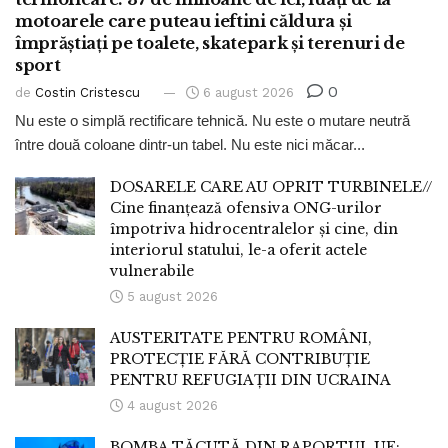
motoarele care puteau ieftini căldura și
împrăștiați pe toalete, skatepark și terenuri de
sport
0
de
Costin Cristescu
6 august 2026
Nu este o simplă rectificare tehnică. Nu este o mutare neutră
între două coloane dintr-un tabel. Nu este nici măcar...
DOSARELE CARE AU OPRIT TURBINELE//
Cine finanțează ofensiva ONG-urilor
împotriva hidrocentralelor și cine, din
interiorul statului, le-a oferit actele
vulnerabile
5 august 2026
AUSTERITATE PENTRU ROMÂNI,
PROTECȚIE FĂRĂ CONTRIBUȚIE
PENTRU REFUGIAȚII DIN UCRAINA
4 august 2026
BOMBA TĂCUTĂ DIN RAPORTUL UE: