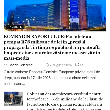
ANCHETE
BOMBA DIN RAPORTUL UE: Partidele au
pompat 117,6 milioane de lei în „presă și
propagandă”, în timp ce publicul nu poate afla
limpede cine controlează și cine încasează din
mass-media
0
de
Costin Cristescu
7 august 2026
Cifrele vorbesc Raportul Comisiei Europene privind statul de
drept, publicat la 17 iulie 2026, descrie una dintre cele mai
periculoase...
Polițeanu dezmembrează creditul pentru
termoficare: 37 de milioane de lei, luați de
la motoarele care puteau ieftini căldura și
împrăștiați pe toalete, skatepark și terenuri