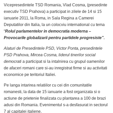
Vicepresedintele TSD Romania, Vlad Cosma, (presedinte
executiv TSD Prahova) a participat in zilele de 14 si 15
ianuarie 2011, la Roma, in Sala Regina a Camerei
Deputatilor din Italia, la un colocviu international cu tema
“
Rolul parlamentelor in democratia moderna –
Provocarile globalizarii pentru partidele progresiste”.
Alaturi de Presedintele PSD, Victor Ponta, presedintele
PSD Prahova, Mircea Cosma, liderul tinerilor social
democrati
a participat si la intalnirea cu grupul oamenilor
de afaceri romani care si-au inregistrat firme si au activitati
economice pe teritoriul Italiei.
Pe langa intarirea relatiilor cu cei din comunitatile
romanesti, la data de 15 ianuarie a fost organizata si o
actiune de prietenie finalizata cu plantarea a 100 de brazi
adusi din Romania. Evenimentul s-a desfasurat in sectorul
7 al capitalei italiene.