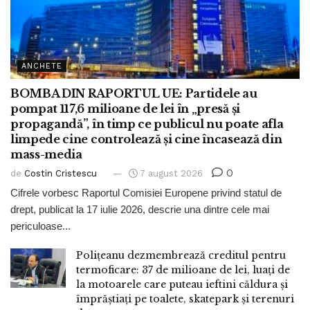
ANCHETE
BOMBA DIN RAPORTUL UE: Partidele au
pompat 117,6 milioane de lei în „presă și
propagandă”, în timp ce publicul nu poate afla
limpede cine controlează și cine încasează din
mass-media
0
de
Costin Cristescu
7 august 2026
Cifrele vorbesc Raportul Comisiei Europene privind statul de
drept, publicat la 17 iulie 2026, descrie una dintre cele mai
periculoase...
Polițeanu dezmembrează creditul pentru
termoficare: 37 de milioane de lei, luați de
la motoarele care puteau ieftini căldura și
împrăștiați pe toalete, skatepark și terenuri