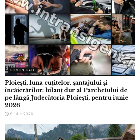
COMUNICATE
Ploiești, luna cuțitelor, șantajului și
încăierărilor: bilanț dur al Parchetului de
pe lângă Judecătoria Ploiești, pentru iunie
2026
9 iulie 2026