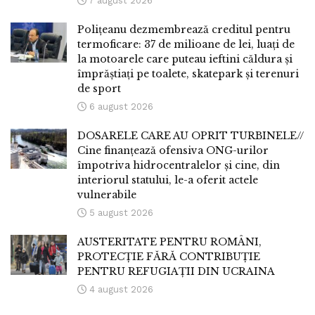
7 august 2026
Polițeanu dezmembrează creditul pentru
termoficare: 37 de milioane de lei, luați de
la motoarele care puteau ieftini căldura și
împrăștiați pe toalete, skatepark și terenuri
de sport
6 august 2026
DOSARELE CARE AU OPRIT TURBINELE//
Cine finanțează ofensiva ONG-urilor
împotriva hidrocentralelor și cine, din
interiorul statului, le-a oferit actele
vulnerabile
5 august 2026
AUSTERITATE PENTRU ROMÂNI,
PROTECȚIE FĂRĂ CONTRIBUȚIE
PENTRU REFUGIAȚII DIN UCRAINA
4 august 2026