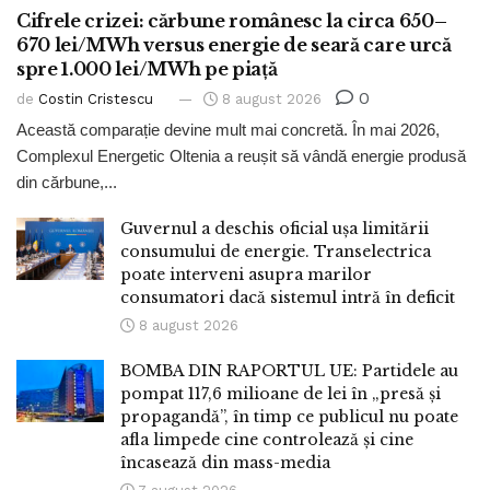
Cifrele crizei: cărbune românesc la circa 650–
670 lei/MWh versus energie de seară care urcă
spre 1.000 lei/MWh pe piață
0
de
Costin Cristescu
8 august 2026
Această comparație devine mult mai concretă. În mai 2026,
Complexul Energetic Oltenia a reușit să vândă energie produsă
din cărbune,...
Guvernul a deschis oficial ușa limitării
consumului de energie. Transelectrica
poate interveni asupra marilor
consumatori dacă sistemul intră în deficit
8 august 2026
BOMBA DIN RAPORTUL UE: Partidele au
pompat 117,6 milioane de lei în „presă și
propagandă”, în timp ce publicul nu poate
afla limpede cine controlează și cine
încasează din mass-media