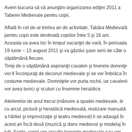
Avem bucuria să vă anunţăm organizarea ediţiei 2011 a
Taberei Medievale pentru copii.
Aflată în cel de-al treilea an de activitate, Tabăra Medievală
pentru copii este destinată copiilor între 5 şi 16 ani.
Aceasta va avea loc în timpul vacanţei de vară, în perioada
19 iunie – 13 august 2011 şi va găzdui şase serii de câte o
săptămână fiecare.
Timp de o săptămână aspiranţii cavaleri şi tinerele domniţe
vor fi înconjuraţi de decoruri medievale şi se vor îmbrăca în
costume medievale. Domniţele vor purta rochii, iar cavalerii
vor avea tunici şi scuturi cu însemne heraldice.
Atelierelor de anul trecut (mânuire a spadei medievale, tir
cu arcul, pictură şi heraldică medievală, realizare manuală
a hârtiei şi improvizaţie şi teatru medieval) li se adaugă în
acest an încă două (muzică şi dans medieval şi modelaj în
lut). Serile, copiii vor asculta legende medievale sau vor