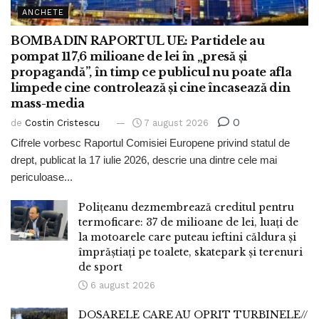
ANCHETE
BOMBA DIN RAPORTUL UE: Partidele au
pompat 117,6 milioane de lei în „presă și
propagandă”, în timp ce publicul nu poate afla
limpede cine controlează și cine încasează din
mass-media
0
de
Costin Cristescu
7 august 2026
Cifrele vorbesc Raportul Comisiei Europene privind statul de
drept, publicat la 17 iulie 2026, descrie una dintre cele mai
periculoase...
Polițeanu dezmembrează creditul pentru
termoficare: 37 de milioane de lei, luați de
la motoarele care puteau ieftini căldura și
împrăștiați pe toalete, skatepark și terenuri
de sport
6 august 2026
DOSARELE CARE AU OPRIT TURBINELE//