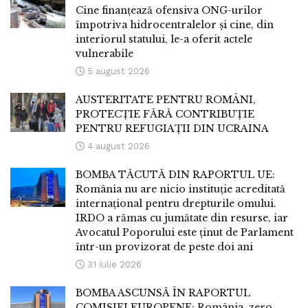
Cine finanțează ofensiva ONG-urilor
împotriva hidrocentralelor și cine, din
interiorul statului, le-a oferit actele
vulnerabile
5 august 2026
AUSTERITATE PENTRU ROMÂNI,
PROTECȚIE FĂRĂ CONTRIBUȚIE
PENTRU REFUGIAȚII DIN UCRAINA
4 august 2026
BOMBA TĂCUTĂ DIN RAPORTUL UE:
România nu are nicio instituție acreditată
internațional pentru drepturile omului.
IRDO a rămas cu jumătate din resurse, iar
Avocatul Poporului este ținut de Parlament
într-un provizorat de peste doi ani
31 iulie 2026
BOMBA ASCUNSĂ ÎN RAPORTUL
COMISIEI EUROPENE: România, zero