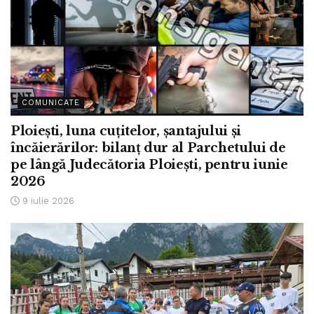
COMUNICATE
Ploiești, luna cuțitelor, șantajului și
încăierărilor: bilanț dur al Parchetului de
pe lângă Judecătoria Ploiești, pentru iunie
2026
9 iulie 2026