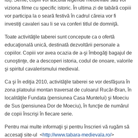
viziona filme cu specific istoric. În ultima zi de tabără copiii
vor participa la o seară festivă în cadrul căreia vor fi
investiţi cavaleri sau li se va conferi titlul de domniţă.
Toate activităţile taberei sunt concepute ca o ofertă
educaţională unică, destinată dezvoltării personale a
copiilor. Copiii vor avea ocazia de a-şi îmbogăţi bagajul de
cunoştinţe, de a descoperi istoria, codul de onoare, valorile
şi spiritul cavalerismului medieval.
Ca şi în ediţia 2010, activităţile taberei se vor desfăşura în
zona platoului montan traversat de culoarul Rucăr-Bran, în
localităţile Fundata (pensiunea Casa Muntelui) şi Moeciu
de Sus (pensiunea Dor de Moeciu), în funcţie de numărul
de copii înscrişi în fiecare serie.
Pentru mai multe informaţii şi pentru înscrieri vă rugăm să
accesaţi site-ul <
http://www.tabara-medievala.ro/
>