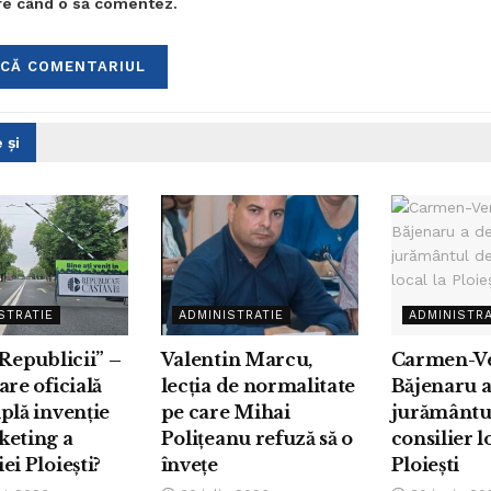
are când o să comentez.
 și
STRATIE
ADMINISTRATIE
ADMINISTRA
 Republicii” –
Valentin Marcu,
Carmen-V
are oficială
lecția de normalitate
Băjenaru 
plă invenție
pe care Mihai
jurământu
keting a
Polițeanu refuză să o
consilier l
ei Ploiești?
învețe
Ploiești