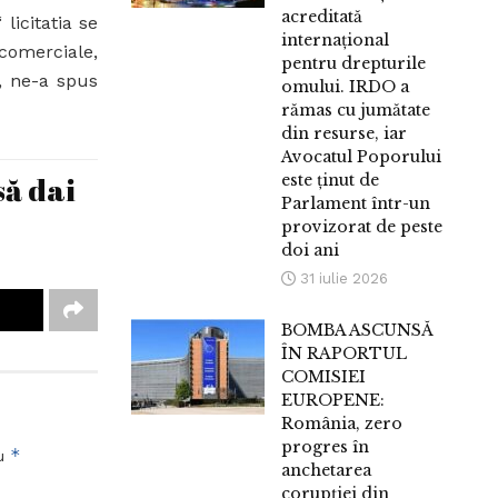
acreditată
licitatia se
internațional
 comerciale,
pentru drepturile
”, ne-a spus
omului. IRDO a
rămas cu jumătate
din resurse, iar
Avocatul Poporului
să dai
este ținut de
Parlament într-un
provizorat de peste
doi ani
31 iulie 2026
BOMBA ASCUNSĂ
ÎN RAPORTUL
COMISIEI
EUROPENE:
România, zero
progres în
*
cu
anchetarea
corupției din