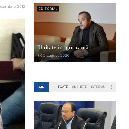
ecembrie 2012
EDITORIAL
Unitate în ignoranță
2 august 2026
AIR
TOATE
ANCHETE
INTERVIU