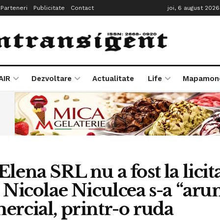
Parteneri
Publicitate
Contact
joi, 6 august 2026
AIR
Dezvoltare
Actualitate
Life
Mapamon
Elena SRL nu a fost la licit
l Nicolae Niculcea s-a “arun
ercial, printr-o ruda