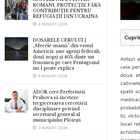
ROMÂNI, PROTECȚIE FĂRĂ
CONTRIBUȚIE PENTRU
REFUGIAȚII DIN UCRAINA
4 AUGUST 2026
Cupri
DOSARELE CERULUI |
„Sferele-mamă” din vestul
Americii: șase agenți federali,
două nopți și 40% dintr-un
Astazi a
fenomen pe care Pentagonul
cele pen
nu-l poate explica
doua et
4 AUGUST 2026
cabinet
spatii s
ADOR cere Prefecturii
Prahova să înceteze
medical
tergiversarea cercetării
probabil
disciplinare privind
secretarul general al
Si, vic
municipiului Ploiești
local r
3 AUGUST 2026
achizit