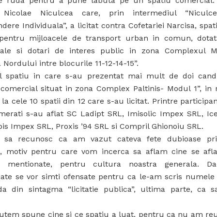
re ruda pentru a pune labuta pe un spatiu comercial.
 Nicolae Niculcea care, prin intermediul “Niculce
ndere Individuala”, a licitat contra Cofetariei Narcisa, spa
 pentru mijloacele de transport urban in comun, dotat
ale si dotari de interes public in zona Complexul 
Nordului intre blocurile 11-12-14-15”.
l spatiu in care s-au prezentat mai mult de doi candi
 comercial situat in zona Complex Paltinis- Modul 1”, in 
 la cele 10 spatii din 12 care s-au licitat. Printre participa
merati s-au aflat SC Ladipt SRL, Imisolic Impex SRL, Ic
bis Impex SRL, Proxis ’94 SRL si Compril Ghionoiu SRL.
 sa recunosc ca am vazut cateva fete dubioase prin
ori, motiv pentru care vom incerca sa aflam cine se afla
or mentionate, pentru cultura noastra generala. Da
ate se vor simti ofensate pentru ca le-am scris numele 
da din sintagma “licitatie publica”, ultima parte, ca s
utem spune cine si ce spatiu a luat, pentru ca nu am reu