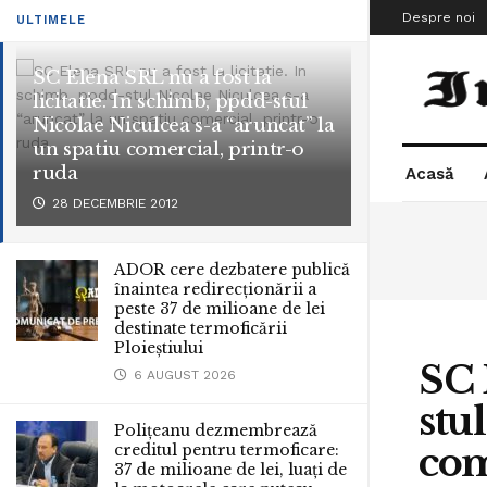
Despre noi
ULTIMELE
SC Elena SRL nu a fost la
licitatie. In schimb, ppdd-stul
Nicolae Niculcea s-a “aruncat” la
un spatiu comercial, printr-o
ruda
Acasă
28 DECEMBRIE 2012
ADOR cere dezbatere publică
înaintea redirecționării a
peste 37 de milioane de lei
destinate termoficării
Ploieștiului
SC 
6 AUGUST 2026
stu
Polițeanu dezmembrează
com
creditul pentru termoficare:
37 de milioane de lei, luați de