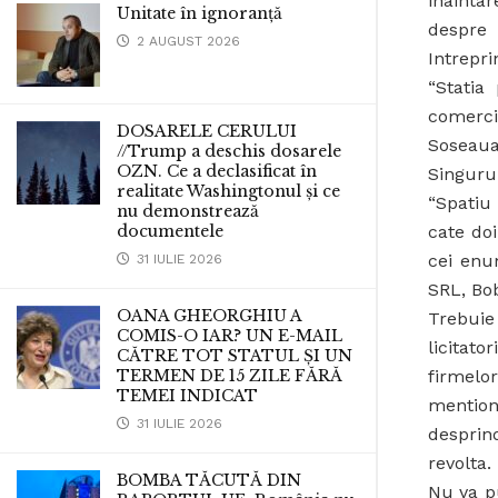
inainta
Unitate în ignoranță
despre
2 AUGUST 2026
Intrepri
“Statia
comerci
DOSARELE CERULUI
Soseaua 
//Trump a deschis dosarele
OZN. Ce a declasificat în
Singuru
realitate Washingtonul și ce
“Spatiu
nu demonstrează
documentele
cate doi
cei enu
31 IULIE 2026
SRL, Bo
OANA GHEORGHIU A
Trebuie
COMIS-O IAR? UN E-MAIL
licitat
CĂTRE TOT STATUL ȘI UN
TERMEN DE 15 ZILE FĂRĂ
firmel
TEMEI INDICAT
mention
31 IULIE 2026
desprin
revolta.
BOMBA TĂCUTĂ DIN
Nu va p