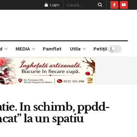
Login
d
MEDIA
Pamflet
Utile
Petiții
atie. In schimb, ppdd-
cat” la un spatiu