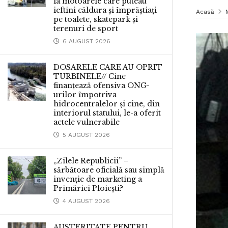
la motoarele care puteau
ieftini căldura și împrăștiați
Acasă
pe toalete, skatepark și
terenuri de sport
6 AUGUST 2026
DOSARELE CARE AU OPRIT
TURBINELE// Cine
finanțează ofensiva ONG-
urilor împotriva
hidrocentralelor și cine, din
interiorul statului, le-a oferit
actele vulnerabile
5 AUGUST 2026
„Zilele Republicii” –
sărbătoare oficială sau simplă
invenție de marketing a
Primăriei Ploiești?
4 AUGUST 2026
AUSTERITATE PENTRU