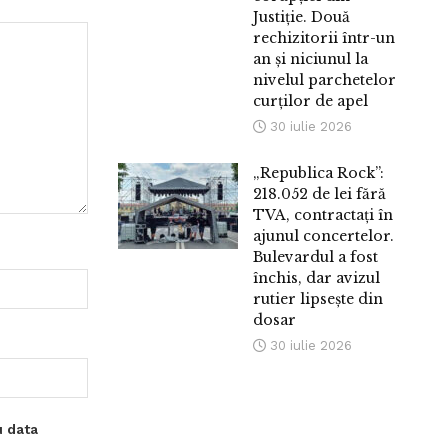
Justiție. Două
rechizitorii într-un
an și niciunul la
nivelul parchetelor
curților de apel
30 iulie 2026
„Republica Rock”:
218.052 de lei fără
TVA, contractați în
ajunul concertelor.
Bulevardul a fost
închis, dar avizul
rutier lipsește din
dosar
30 iulie 2026
u data