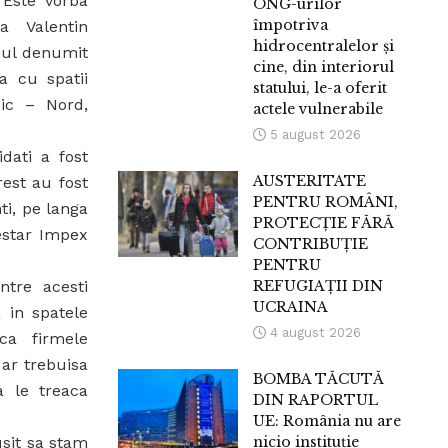
 Este vorba
ONG-urilor
împotriva
a Valentin
hidrocentralelor și
tiul denumit
cine, din interiorul
a cu spatii
statului, le-a oferit
Mic – Nord,
actele vulnerabile
5 august 2026
dati a fost
AUSTERITATE
rest au fost
PENTRU ROMÂNI,
nti, pe langa
PROTECȚIE FĂRĂ
estar Impex
CONTRIBUȚIE
PENTRU
REFUGIAȚII DIN
tre acesti
UCRAINA
 in spatele
4 august 2026
ca firmele
ar trebuisa
BOMBA TĂCUTĂ
a le treaca
DIN RAPORTUL
UE: România nu are
nicio instituție
sit sa stam