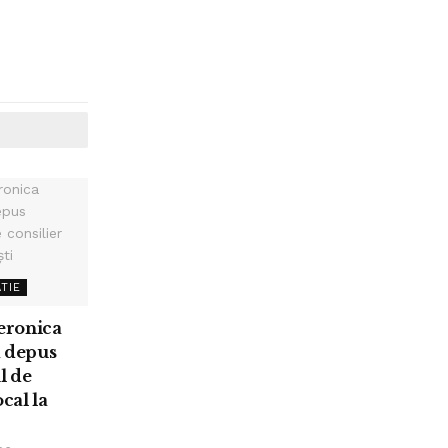
TIE
eronica
a depus
l de
ocal la