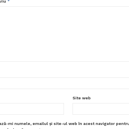
*
riu
Site web
ază-mi numele, emailul și site-ul web în acest navigator pentr