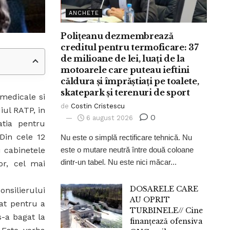
ANCHETE
Polițeanu dezmembrează
creditul pentru termoficare: 37
de milioane de lei, luați de la
motoarele care puteau ieftini
căldura și împrăștiați pe toalete,
skatepark și terenuri de sport
 medicale si
de
Costin Cristescu
iul RATP, in
0
6 august 2026
atia pentru
Din cele 12
Nu este o simplă rectificare tehnică. Nu
este o mutare neutră între două coloane
u cabinetele
dintr-un tabel. Nu este nici măcar...
or, cel mai
DOSARELE CARE
nsilierului
AU OPRIT
tat pentru a
TURBINELE// Cine
s-a bagat la
finanțează ofensiva