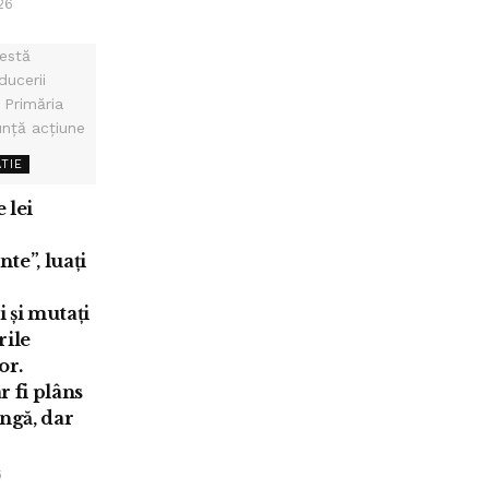
26
TIE
 lei
te”, luați
 și mutați
rile
or.
r fi plâns
ingă, dar
6