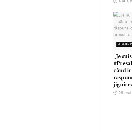
4 augu
ADMINI
„Je suis
#Presa
când ir
răspuns
jignire
28 mai