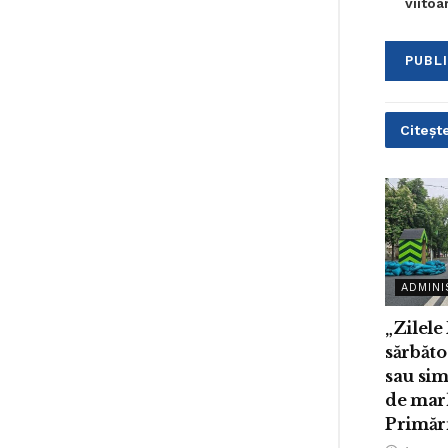
viito
Citește
ADMINI
„Zilele
sărbăto
sau sim
de mar
Primări