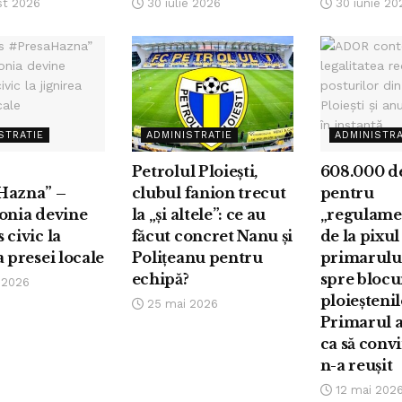
st 2026
30 iulie 2026
30 iunie 20
STRATIE
ADMINISTRATIE
ADMINISTRA
Petrolul Ploiești,
608.000 de
Hazna” –
clubul fanion trecut
pentru
onia devine
la „și altele”: ce au
„regulamen
 civic la
făcut concret Nanu și
de la pixul
a presei locale
Polițeanu pentru
primarului
echipă?
spre blocu
 2026
ploieștenil
25 mai 2026
Primarul a
ca să conv
n-a reușit
12 mai 202