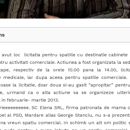
ns
 avut loc licitatia pentru spatiile cu destinatie cabinete
tru activitati comerciale. Actiunea a fost organizata la sed
ape, respectiv de la orele 10.00 pana la 14.00, licit
e medicale, iar dupa aceea pentru spatiile comerciale. 
coase la licitatie, doar doua si-au gasit “apropitar” pentr
e, urmand ca o alta actiune sa se organizeze ulteri
 in februarie- martie 2013.
torieeeeeeeeee. SC Elena SRL, firma patronata de mama co
ebel al PSD, Mardare alias George Stanciu, nu s-a prezen
iona vreun spatiu comercial. In schimb un alt om politic 