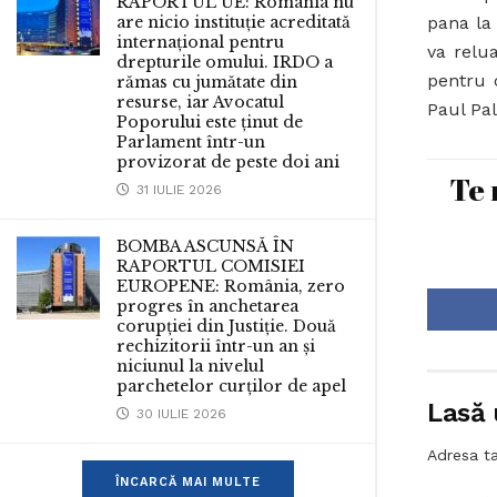
RAPORTUL UE: România nu
are nicio instituție acreditată
pana la 
internațional pentru
va relua
drepturile omului. IRDO a
pentru 
rămas cu jumătate din
resurse, iar Avocatul
Paul Pal
Poporului este ținut de
Parlament într-un
provizorat de peste doi ani
Te 
31 IULIE 2026
BOMBA ASCUNSĂ ÎN
RAPORTUL COMISIEI
EUROPENE: România, zero
progres în anchetarea
corupției din Justiție. Două
rechizitorii într-un an și
niciunul la nivelul
parchetelor curților de apel
Lasă 
30 IULIE 2026
Adresa ta
ÎNCARCĂ MAI MULTE