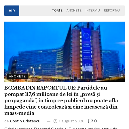
AIR
TOATE
ANCHETE
INTERVIU
REPORTAJ
ANCHETE
BOMBA DIN RAPORTUL UE: Partidele au
pompat 117,6 milioane de lei în „presă și
propagandă”, în timp ce publicul nu poate afla
limpede cine controlează și cine încasează din
mass-media
0
de
Costin Cristescu
7 august 2026