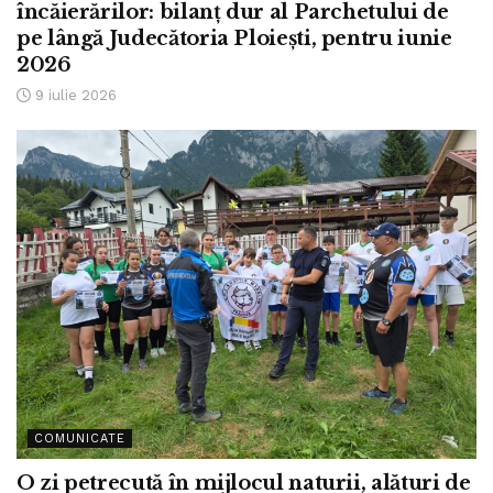
încăierărilor: bilanț dur al Parchetului de
pe lângă Judecătoria Ploiești, pentru iunie
2026
9 iulie 2026
COMUNICATE
O zi petrecută în mijlocul naturii, alături de