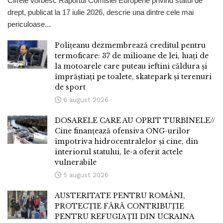
Cifrele vorbesc Raportul Comisiei Europene privind statul de
drept, publicat la 17 iulie 2026, descrie una dintre cele mai
periculoase...
Polițeanu dezmembrează creditul pentru
termoficare: 37 de milioane de lei, luați de
la motoarele care puteau ieftini căldura și
împrăștiați pe toalete, skatepark și terenuri
de sport
6 august 2026
DOSARELE CARE AU OPRIT TURBINELE//
Cine finanțează ofensiva ONG-urilor
împotriva hidrocentralelor și cine, din
interiorul statului, le-a oferit actele
vulnerabile
5 august 2026
AUSTERITATE PENTRU ROMÂNI,
PROTECȚIE FĂRĂ CONTRIBUȚIE
PENTRU REFUGIAȚII DIN UCRAINA