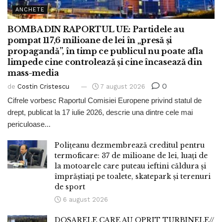
ANCHETE
BOMBA DIN RAPORTUL UE: Partidele au
pompat 117,6 milioane de lei în „presă și
propagandă”, în timp ce publicul nu poate afla
limpede cine controlează și cine încasează din
mass-media
0
de
Costin Cristescu
7 august 2026
Cifrele vorbesc Raportul Comisiei Europene privind statul de
drept, publicat la 17 iulie 2026, descrie una dintre cele mai
periculoase...
Polițeanu dezmembrează creditul pentru
termoficare: 37 de milioane de lei, luați de
la motoarele care puteau ieftini căldura și
împrăștiați pe toalete, skatepark și terenuri
de sport
6 august 2026
DOSARELE CARE AU OPRIT TURBINELE//