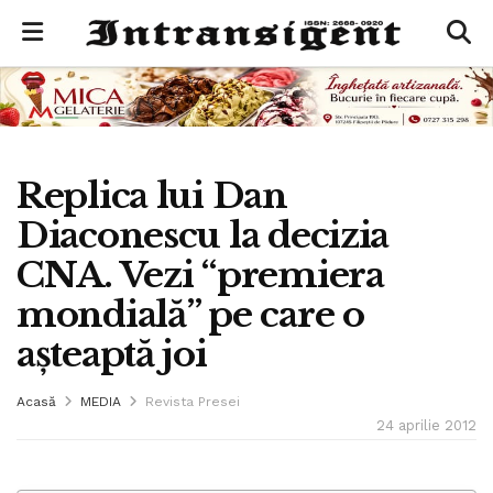
Replica lui Dan
Diaconescu la decizia
CNA. Vezi “premiera
mondială” pe care o
aşteaptă joi
Acasă
MEDIA
Revista Presei
24 aprilie 2012