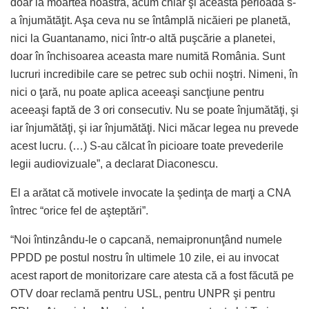
doar la moartea noastră, acum chiar şi această perioadă s-
a înjumătăţit. Aşa ceva nu se întâmplă nicăieri pe planetă,
nici la Guantanamo, nici într-o altă puşcărie a planetei,
doar în închisoarea aceasta mare numită România. Sunt
lucruri incredibile care se petrec sub ochii noştri. Nimeni, în
nici o ţară, nu poate aplica aceeaşi sancţiune pentru
aceeaşi faptă de 3 ori consecutiv. Nu se poate înjumătăţi, şi
iar înjumătăţi, şi iar înjumătăţi. Nici măcar legea nu prevede
acest lucru. (…) S-au călcat în picioare toate prevederile
legii audiovizuale”, a declarat Diaconescu.
El a arătat că motivele invocate la şedinţa de marţi a CNA
întrec “orice fel de aşteptări”.
“Noi întinzându-le o capcană, nemaipronunţând numele
PPDD pe postul nostru în ultimele 10 zile, ei au invocat
acest raport de monitorizare care atesta că a fost făcută pe
OTV doar reclamă pentru USL, pentru UNPR şi pentru