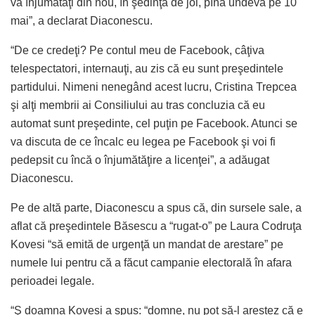
va înjumătăţi din nou, în şedinţa de joi, pînă undeva pe 10
mai”, a declarat Diaconescu.
“De ce credeţi? Pe contul meu de Facebook, câţiva
telespectatori, internauţi, au zis că eu sunt preşedintele
partidului. Nimeni nenegând acest lucru, Cristina Trepcea
şi alţi membrii ai Consiliului au tras concluzia că eu
automat sunt preşedinte, cel puţin pe Facebook. Atunci se
va discuta de ce încalc eu legea pe Facebook şi voi fi
pedepsit cu încă o înjumătăţire a licenţei”, a adăugat
Diaconescu.
Pe de altă parte, Diaconescu a spus că, din sursele sale, a
aflat că preşedintele Băsescu a “rugat-o” pe Laura Codruţa
Kovesi “să emită de urgenţă un mandat de arestare” pe
numele lui pentru că a făcut campanie electorală în afara
perioadei legale.
“Ş doamna Kovesi a spus: “domne, nu pot să-l arestez că e