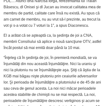
PDL… Atunci dna Narcisa Iorga, rerezentanta lui Traian
Băsescu, dl Onisei şi dl Jucan au invocat calitatea mea de
membru de partid, calitate care însă nu există. Au spus că
am carnet de membru, nu au vrut să-l prezinte, au trecut la
vot şi s-a votat cu 7 voturi la 1”, a spus Diaconescu.
El a arătat că se aşteaptă ca, la şedinţa de joi a CNA,
membrii Consiliului să aplice o nouă sancţiune OTV, astfel
încât postul să mai emită doar până la 10 mai.
“Înţeleg că în şedinţa de joi, în premieră mondială, se va
înjumătăţi din nou această înjumătăţire. Nici la uraniu şi
nici la plutoniu nu se înjumătăţeşte aşa. Ştiţi că ăştia de la
KGB mai băgau nişte plutoniu prin ceaiurile adversarilor
lor. Şi perioada de înjumătăţire a plutoniului e de 45 de ani
sau ceva de genul acesta. La noi nici măcar perioadele
acestea stabilite de chimişti nu se mai respectă. La noi,
perioadele de înjumătăţire descresc vertiginos şi acum se