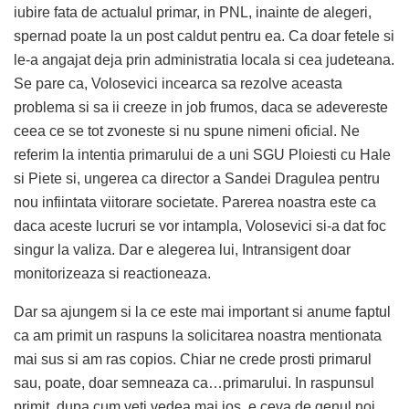
iubire fata de actualul primar, in PNL, inainte de alegeri,
spernad poate la un post caldut pentru ea. Ca doar fetele si
le-a angajat deja prin administratia locala si cea judeteana.
Se pare ca, Volosevici incearca sa rezolve aceasta
problema si sa ii creeze in job frumos, daca se adevereste
ceea ce se tot zvoneste si nu spune nimeni oficial. Ne
referim la intentia primarului de a uni SGU Ploiesti cu Hale
si Piete si, ungerea ca director a Sandei Dragulea pentru
nou infiintata viitorare societate. Parerea noastra este ca
daca aceste lucruri se vor intampla, Volosevici si-a dat foc
singur la valiza. Dar e alegerea lui, Intransigent doar
monitorizeaza si reactioneaza.
Dar sa ajungem si la ce este mai important si anume faptul
ca am primit un raspuns la solicitarea noastra mentionata
mai sus si am ras copios. Chiar ne crede prosti primarul
sau, poate, doar semneaza ca…primarului. In raspunsul
primit, dupa cum veti vedea mai jos, e ceva de genul noi