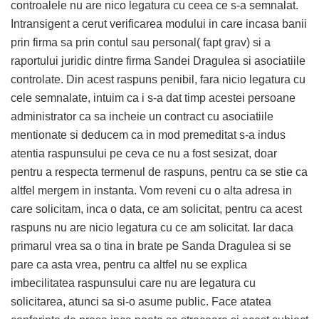
controalele nu are nico legatura cu ceea ce s-a semnalat.
Intransigent a cerut verificarea modului in care incasa banii
prin firma sa prin contul sau personal( fapt grav) si a
raportului juridic dintre firma Sandei Dragulea si asociatiile
controlate. Din acest raspuns penibil, fara nicio legatura cu
cele semnalate, intuim ca i s-a dat timp acestei persoane
administrator ca sa incheie un contract cu asociatiile
mentionate si deducem ca in mod premeditat s-a indus
atentia raspunsului pe ceva ce nu a fost sesizat, doar
pentru a respecta termenul de raspuns, pentru ca se stie ca
altfel mergem in instanta. Vom reveni cu o alta adresa in
care solicitam, inca o data, ce am solicitat, pentru ca acest
raspuns nu are nicio legatura cu ce am solicitat. Iar daca
primarul vrea sa o tina in brate pe Sanda Dragulea si se
pare ca asta vrea, pentru ca altfel nu se explica
imbecilitatea raspunsului care nu are legatura cu
solicitarea, atunci sa si-o asume public. Face atatea