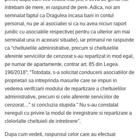
intrebam de mere, ei raspund de pere. Adica, noi am
semnalat faptul ca Dragulea incasa bani in contul
personal, nu pe al asociatiei si ca nu avea niciun raport
juridic cu asociatiile respective( pentru ca ulterior am mai
semnalat una in aceeasi situatie), iar primarul ne raspunde
ca “cheltuielile administrative, precum si cheltuielile
aferente serviciilor de cenzorat s-au repartizat in mod egal,
pe numar de apartamente, contrar art. 85 din Legea
196/2018”; “Totodata, s-a solicitat conducerii asociatiilor de
proprietari sa intreprinda masurile care se impun in
vederea verifciarii modului de repartizare a cheltuielilor
administrative, precum si cele aferente serviciilor de
cenzorat…” si concluzia stupida ” Nu s-au constatat
nereguli cu privire la modul de inregistrare si repartizare a
clelorlalte cheltuieli de intretinere”.
Dupa cum vedeti, raspunsul celor care au efectuat