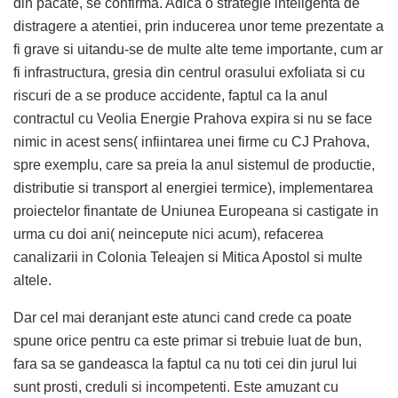
din pacate, se confirma. Adica o strategie inteligenta de
distragere a atentiei, prin inducerea unor teme prezentate a
fi grave si uitandu-se de multe alte teme importante, cum ar
fi infrastructura, gresia din centrul orasului exfoliata si cu
riscuri de a se produce accidente, faptul ca la anul
contractul cu Veolia Energie Prahova expira si nu se face
nimic in acest sens( infiintarea unei firme cu CJ Prahova,
spre exemplu, care sa preia la anul sistemul de productie,
distributie si transport al energiei termice), implementarea
proiectelor finantate de Uniunea Europeana si castigate in
urma cu doi ani( neincepute nici acum), refacerea
canalizarii in Colonia Teleajen si Mitica Apostol si multe
altele.
Dar cel mai deranjant este atunci cand crede ca poate
spune orice pentru ca este primar si trebuie luat de bun,
fara sa se gandeasca la faptul ca nu toti cei din jurul lui
sunt prosti, creduli si incompetenti. Este amuzant cu