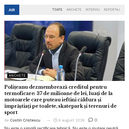
AIR
TOATE
ANCHETE
INTERVIU
REPORTAJ
ANCHETE
Polițeanu dezmembrează creditul pentru
termoficare: 37 de milioane de lei, luați de la
motoarele care puteau ieftini căldura și
împrăștiați pe toalete, skatepark și terenuri de
sport
0
de
Costin Cristescu
6 august 2026
Nu este o simplă rectificare tehnică. Nu este o mutare neutră