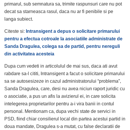
primarul, sub semnatura sa, trimite raspunsuri care nu pot
decat sa starneasca rasul, daca nu ar fi penibile si pe
langa subiect.
Citeste si:
Intransigent a depus o solicitare primarului
pentru a efectua cotroale la asociatiile administrate de
Sanda Dragulea, colega sa de partid, pentru nereguli
din activitatea acesteia
Dupa cum vedeti in articolulul de mai sus, daca ati avut
rabdare sa-l cititi, Intransigent a facut o solicitare primarului
sa se autosesizeze in cazul administratorului “problema”,
Sanda Dragulea, care, desi nu avea niciun raport juridic cu
o asociatie, a pus un afis la avizierul ei, in care solicita
intelegerea proprietarilor pentru a-i vira banii in contul
personal. Mentionam ca, dupa vechi state de servici in
PSD, fiind chiar consilierul local din partea acestui partid in
doua mandate, Dragulea s-a mutat, cu false declaratii de