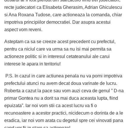
recte judecatori ca Elisabeta Gherasim, Adrian Ghiculescu
si Ana Roxana Tudose, care actioneaza la comanda, chiar
impotriva principiilor democratiei. Dar asupra acestui
aspect vom reveni.
Asteptam ca sa se creeze acest precedent cu prefectul,
pentru ca niciul care va urma sa nu isi mai permita sa
actioneze politic si in interesul cetateanului ale carui
interese le apara in teritoriu!
P.S. In cazul in care actiunea penala nu va porni impotriva
prefectului atunci nu avem decat doua varinate de lucru.
Roberta a cazut la pace sau vom auzi ceva de genul ” D-na
primar Gontea nu a dorit sa mai duca aceasta lupta, fiind
epuizata”. Iar noi vom stii ca acest lucru va fi o
recunoastere a acestor practici, nicidecum o dorinta de a le
eradica, iar noi vom arata cu degetul spre cei vinovati pana
cand vor fii in stare sa actioneze!