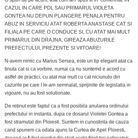
CAZUL IN CARE PDL SAU PRIMARUL VIOLETA
GONTEA NU DEPUN PLANGERE PENALA PENTRU
ABUZ IN SERVICIU ATAT ROBERTA ANASTASE CAT SI
FILIALA PE CARE O CONDUCE SI, CU ATAT MAI MULT
PRIMARUL DIN DRAJNA, GIREAZA ABUZURILE
PREFECTULUI, PREZENTE SI VIITOARE!
N-avem nimic cu Marius Sersea, este un tip elegant atat ca
tinuta cat si ca vorbire, numai ca nu suntemd e acord cu
astfel de practici, cu atat mai mult cu cat niciunulo din
cazurile pe care I le-am semnalat, sprijinite de legislatia in
vigoare, nu au fost solutionate.
De retinut este faptul ca a fost posibila anularea ordinului
prefectului in instanta, dupa ce dosarul Violetei Gontea a
fost stramutat din Ploiesti. Suntem in cunostinta de cauza
cand spunem ca odata ajuns la Curtea de Apel Ploiesti,
dosarul ar fi fost pierdut din start,acolo fiind trei judecatori,