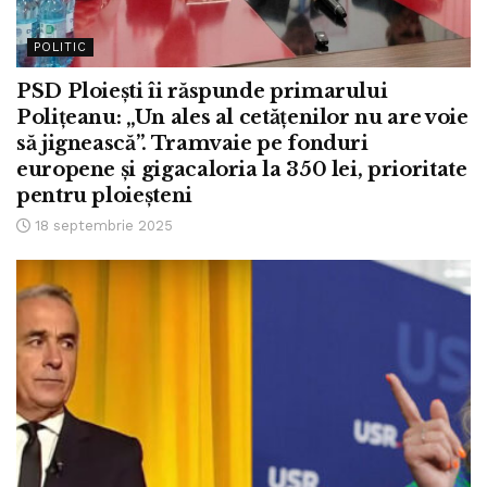
POLITIC
PSD Ploiești îi răspunde primarului
Polițeanu: „Un ales al cetățenilor nu are voie
să jignească”. Tramvaie pe fonduri
europene și gigacaloria la 350 lei, prioritate
pentru ploieșteni
18 septembrie 2025