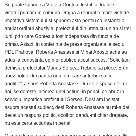
Se poate spune ca Violeta Gontea, fostul, actualul si
viitorul primar din comuna Drajna a repurat o mare victorie
impotriva sistemului si spunem asta pentru ca instanta a
anulat ordinul abuziv al prefectului din urma cu un an si trei
luni, prin care Gontea a fost indepartata din functia de
primar. Astazi, in conferinta de presa organizata la sediul
PDL Prahova, Roberta Anastase si Mihai Apostolache au
adus la cunostinta opiniei publice acest succes. “Solicitam
demisia prefectului Marius Sersea. Trebuie sa plece. E un
abuz politic din partea unui om care ar trebui sa fie
apolitic”, a spus Roberta Anastase. Din cele spuse de cei
doi, se doreste initierea unei actiuni in penal, pe abuz in
serviciu impotrica prefectului Sersea. Desi am insistat
asupra acestui subiect, desi Roberta Anastase nu mi-a dat
decat un raspuns politic, ocolitor, dandu-mi chiar dreptate,
nu este certa actiunea in penal.
O spun de pe acum, asa cum am spus si in conferinta: IN