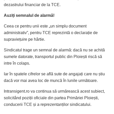
dezastrului financiar de la TCE.
Auziți semnalul de alarmă!
Ceea ce pentru unii este „un simplu document
administrativ”, pentru TCE reprezintă o declarație de
supraviețuire pe hârtie.
Sindicatul trage un semnal de alarmă: dacă nu se achită
sumele datorate, transportul public din Ploiești riscă să
intre în colaps.
Iar în spatele cifrelor se află sute de angajați care nu știu
dacă vor mai avea loc de muncă în lunile următoare.
Intransigent.ro va continua să urmărească acest subiect,
solicitând poziții oficiale din partea Primăriei Ploiești,
conducerii TCE și a reprezentanților sindicatului.