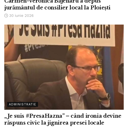
Carmen-Veronica Băjenaru a depus
jurământul de consilier local la Ploiești
30 iunie 2026
ADMINISTRATIE
„Je suis #PresaHazna” – când ironia devine
răspuns civic la jignirea presei locale