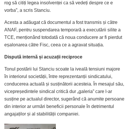
rog să citiți legea insolvenței ca să vedeți despre ce e
vorba”, a scris Stanciu.
Acesta a adăugat că documentul a fost transmis și către
ANAF, pentru suspendarea temporară a executării silite a
TCE, menționând totodată că noua conducere ar fi pierdut
eșalonarea către Fisc, ceea ce a agravat situația.
Dispută internă și acuzații reciproce
Tonul postării lui Stanciu scoate la iveală tensiuni majore
în interiorul societății, între reprezentanții sindicatului,
conducerea actuală și susținătorii acesteia. În mesajul său,
vicepreședintele sindical critică dur „galeria” care l-ar
susține pe actualul director, sugerând că anumite persoane
din interior ar urmări beneficii personale în detrimentul
angajaților și al stabilității companiei.