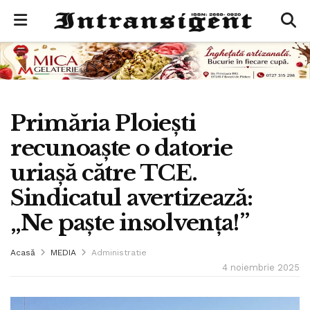
Primăria Ploiești
recunoaște o datorie
uriașă către TCE.
Sindicatul avertizează:
„Ne paște insolvența!”
Acasă
MEDIA
Administratie
4 noiembrie 2025