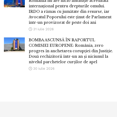
România nu are nicio instituție acreditată
internațional pentru drepturile omului.
IRDO a rămas cu jumătate din resurse, iar
Avocatul Poporului este ținut de Parlament
într-un provizorat de peste doi ani
31 iulie 2026
BOMBA ASCUNSĂ ÎN RAPORTUL
COMISIEI EUROPENE: România, zero
progres în anchetarea corupției din Justiție.
Două rechizitorii într-un an și niciunul la
nivelul parchetelor curților de apel
30 iulie 2026