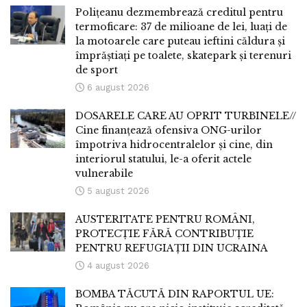
Polițeanu dezmembrează creditul pentru
termoficare: 37 de milioane de lei, luați de
la motoarele care puteau ieftini căldura și
împrăștiați pe toalete, skatepark și terenuri
de sport
6 august 2026
DOSARELE CARE AU OPRIT TURBINELE//
Cine finanțează ofensiva ONG-urilor
împotriva hidrocentralelor și cine, din
interiorul statului, le-a oferit actele
vulnerabile
5 august 2026
AUSTERITATE PENTRU ROMÂNI,
PROTECȚIE FĂRĂ CONTRIBUȚIE
PENTRU REFUGIAȚII DIN UCRAINA
4 august 2026
BOMBA TĂCUTĂ DIN RAPORTUL UE: