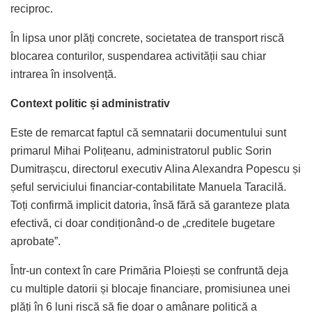
reciproc.
În lipsa unor plăți concrete, societatea de transport riscă
blocarea conturilor, suspendarea activității sau chiar
intrarea în insolvență.
Context politic și administrativ
Este de remarcat faptul că semnatarii documentului sunt
primarul Mihai Polițeanu, administratorul public Sorin
Dumitrașcu, directorul executiv Alina Alexandra Popescu și
șeful serviciului financiar-contabilitate Manuela Taracilă.
Toți confirmă implicit datoria, însă fără să garanteze plata
efectivă, ci doar condiționând-o de „creditele bugetare
aprobate”.
Într-un context în care Primăria Ploiești se confruntă deja
cu multiple datorii și blocaje financiare, promisiunea unei
plăți în 6 luni riscă să fie doar o amânare politică a