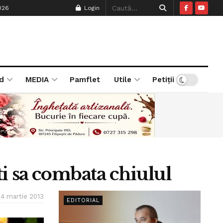
026
Login
d
MEDIA
Pamflet
Utile
Petiții
ati sa combata chiulul
14 martie 2013
EDITORIAL