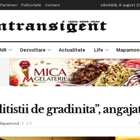
Parteneri
Publicitate
Contact
sâmbătă, 8 august 2
AIR
Dezvoltare
Actualitate
Life
Mapamon
litistii de gradinita”, angaj
Mapamond
U E