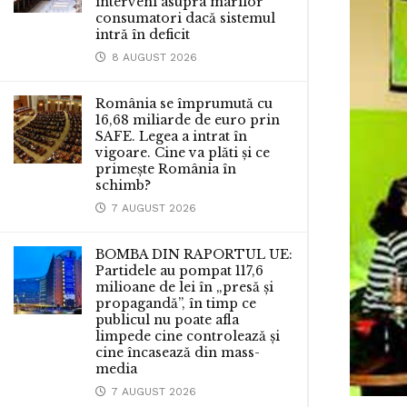
interveni asupra marilor
consumatori dacă sistemul
intră în deficit
8 AUGUST 2026
România se împrumută cu
16,68 miliarde de euro prin
SAFE. Legea a intrat în
vigoare. Cine va plăti și ce
primește România în
schimb?
7 AUGUST 2026
BOMBA DIN RAPORTUL UE:
Partidele au pompat 117,6
milioane de lei în „presă și
propagandă”, în timp ce
publicul nu poate afla
limpede cine controlează și
cine încasează din mass-
media
7 AUGUST 2026