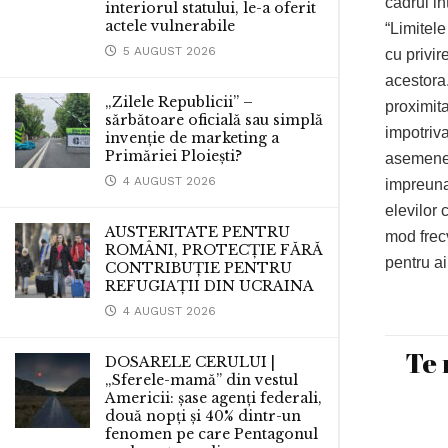
cadrul in
interiorul statului, le-a oferit
actele vulnerabile
“Limitele
5 AUGUST 2026
cu privir
acestora.
„Zilele Republicii” –
proximita
sărbătoare oficială sau simplă
impotriva
invenție de marketing a
Primăriei Ploiești?
asemenea
4 AUGUST 2026
impreuna 
elevilor 
AUSTERITATE PENTRU
mod frecv
ROMÂNI, PROTECȚIE FĂRĂ
pentru ai
CONTRIBUȚIE PENTRU
REFUGIAȚII DIN UCRAINA
4 AUGUST 2026
Te 
DOSARELE CERULUI |
„Sferele-mamă” din vestul
Americii: șase agenți federali,
două nopți și 40% dintr-un
fenomen pe care Pentagonul