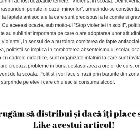
talnirii au fost dezbatute temele: “Violenta in scoala. Delincvent
 raspunderii penale in cazul minorilor”, urmarindu-se constientiz
e la faptele antisociale la care sunt predispusi a le comite si grav
 Cu aceeasi ocazie, sub motto-ul “Stop violentei in scoli!”, politis
te au subliniat importanta pe care o are adoptarea unor atitudin
 violentei, in sensul de a nu tolera comiterea de fapte antisocia
, politistii se implica in combaterea absenteismului scolar, oca
cu cadrele didactice, sunt organizate intalniri la care sunt invitat
care creeaza probleme in buna desfasurarea a orelor de curs, ori
ent de la scoala. Politistii vor face si razii prin barurile din zona
 surprinde pe elevii care chiulesc si consuma alcool.
rugăm să distribui și dacă îți place 
Like acestui articol!