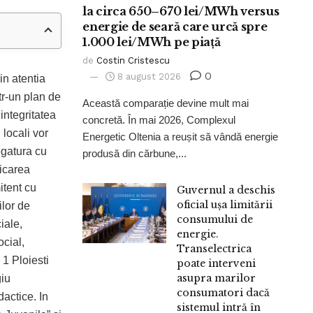
la circa 650–670 lei/MWh versus
energie de seară care urcă spre
1.000 lei/MWh pe piață
de
Costin Cristescu
0
8 august 2026
in atentia
ntr-un plan de
Această comparație devine mult mai
integritatea
concretă. În mai 2026, Complexul
 locali vor
Energetic Oltenia a reușit să vândă energie
egatura cu
produsă din cărbune,...
ficarea
itent cu
Guvernul a deschis
oficial ușa limitării
ilor de
consumului de
iale,
energie.
ocial,
Transelectrica
 1 Ploiesti
poate interveni
asupra marilor
giu
consumatori dacă
dactice. In
sistemul intră în