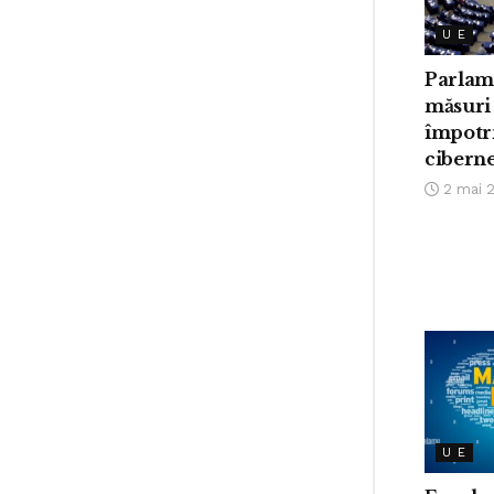
U E
Parlam
măsuri
împotri
ciberne
2 mai 
U E