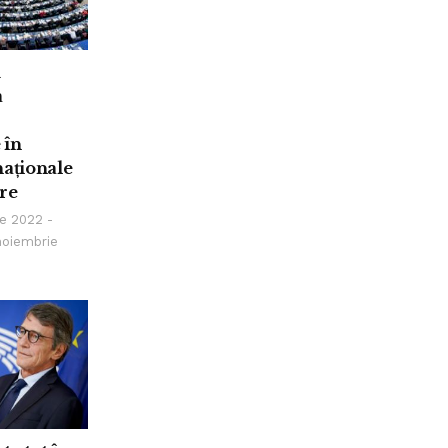
ă
a
 în
naționale
re
e 2022 -
noiembrie