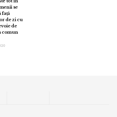
ste tot în
menii se
 față
or de zi cu
evoie de
s comun
020