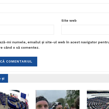
Site web
ază-mi numele, emailul și site-ul web în acest navigator pentr
are când o să comentez.
 și