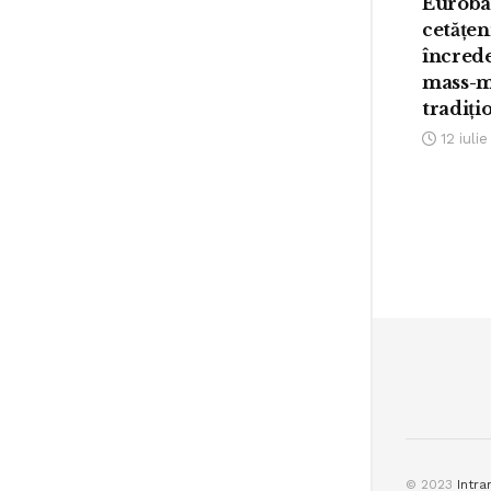
Euroba
cetățen
încrede
mass-m
tradiți
12 iuli
© 2023
Intra