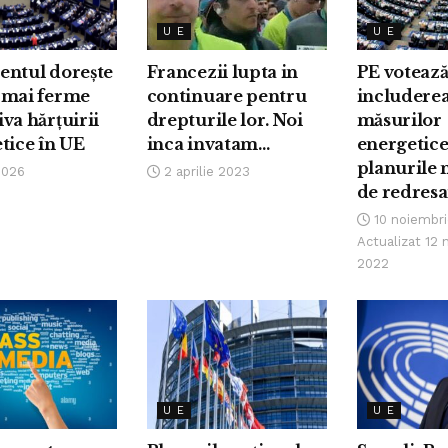
U E
U E
entul dorește
Francezii lupta in
PE voteaz
 mai ferme
continuare pentru
includere
va hărțuirii
drepturile lor. Noi
măsurilor
tice în UE
inca invatam…
energetice
planurile 
2026
2 aprilie 2023
de redresa
10 noiembri
Actualizat 12 
2022
U E
U E