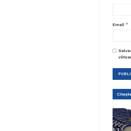
*
Email
Salve
viito
Citește