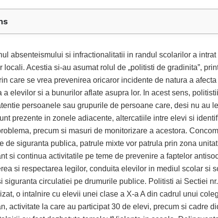
ns
 absenteismului si infractionalitatii in randul scolarilor a intrat 
lor locali. Acestia si-au asumat rolul de „politisti de gradinita”, pri
in care se vrea prevenirea oricaror incidente de natura a afecta 
 a elevilor si a bunurilor aflate asupra lor. In acest sens, politistii
atentie persoanele sau grupurile de persoane care, desi nu au l
sunt prezente in zonele adiacente, altercatiile intre elevi si identi
 problema, precum si masuri de monitorizare a acestora. Concom
ile de siguranta publica, patrule mixte vor patrula prin zona unitat
t si continua activitatile pe teme de prevenire a faptelor antisoc
ea si respectarea legilor, conduita elevilor in mediul scolar si s
 siguranta circulatiei pe drumurile publice. Politisti ai Sectiei nr.
zat, o intalnire cu elevii unei clase a X-a A din cadrul unui cole
n, activitate la care au participat 30 de elevi, precum si cadre di