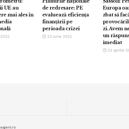
rometru:
Planurile naționale
Sassoli: Pe
ii UE au
de redresare: PE
Europa oa
re mai ales în
evaluează eficiența
zbat să facă
edia
finanțării pe
provocăril
onală
perioada crizei
zi. Avem n
un răspun
e 2022
23 iunie 2022
imediat
23 aprilie 2
nsigent.ro