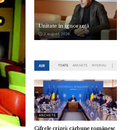
Unitate în ignoranță
2 august 2026
AIR
TOATE
ANCHETE
INTERVIU
ANCHETE
Cifrele crizei: cărbune românesc