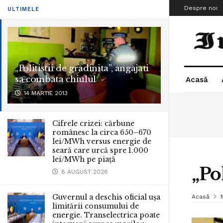
Despre noi
ULTIMELE
„Politistii de gradinita”, angajati
sa combata chiulul
Acasă
14 MARTIE 2013
Cifrele crizei: cărbune
românesc la circa 650–670
lei/MWh versus energie de
seară care urcă spre 1.000
lei/MWh pe piață
„Po
8 AUGUST 2026
Guvernul a deschis oficial ușa
Acasă
limitării consumului de
energie. Transelectrica poate