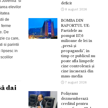
a Juvenila” si
deficit
area elevilor
8 august 2026
itatea
tii de
BOMBA DIN
RAPORTUL UE:
i ferme
Partidele au
le. De
pompat 117,6
zie cu care,
milioane de lei în
i si parintii
„presă și
propagandă”, în
 lipsesc in
timp ce publicul nu
 scolilor
poate afla limpede
cine controlează și
cine încasează din
mass-media
7 august 2026
să dai
Polițeanu
dezmembrează
creditul pentru