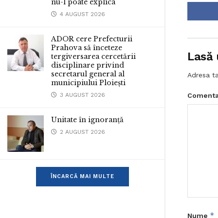
nu-l poate explica
4 AUGUST 2026
ADOR cere Prefecturii
Prahova să înceteze
Lasă 
tergiversarea cercetării
disciplinare privind
secretarul general al
Adresa ta
municipiului Ploiești
Comenta
3 AUGUST 2026
Unitate în ignoranță
2 AUGUST 2026
ÎNCARCĂ MAI MULTE
*
Nume