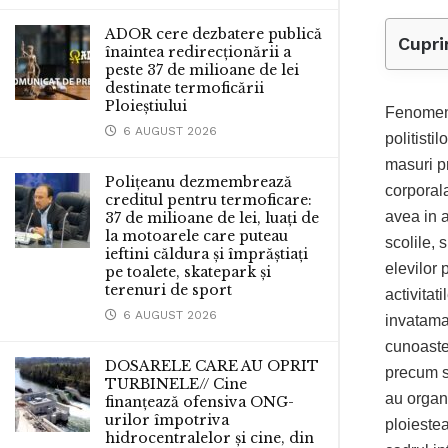
ADOR cere dezbatere publică
Cupri
înaintea redirecționării a
peste 37 de milioane de lei
destinate termoficării
Ploieștiului
Fenomenul
6 AUGUST 2026
politisti
masuri pr
Polițeanu dezmembrează
corporala
creditul pentru termoficare:
avea in 
37 de milioane de lei, luați de
la motoarele care puteau
scolile, 
ieftini căldura și împrăștiați
elevilor
pe toalete, skatepark și
terenuri de sport
activitat
6 AUGUST 2026
invataman
cunoaster
DOSARELE CARE AU OPRIT
precum si
TURBINELE// Cine
au organi
finanțează ofensiva ONG-
urilor împotriva
ploiestea
hidrocentralelor și cine, din