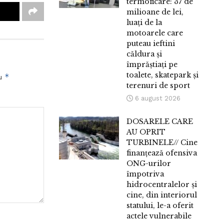
termoficare: 37 de
milioane de lei,
luați de la
motoarele care
puteau ieftini
căldura și
împrăștiați pe
toalete, skatepark și
*
cu
terenuri de sport
6 august 2026
DOSARELE CARE
AU OPRIT
TURBINELE// Cine
finanțează ofensiva
ONG-urilor
împotriva
hidrocentralelor și
cine, din interiorul
statului, le-a oferit
actele vulnerabile