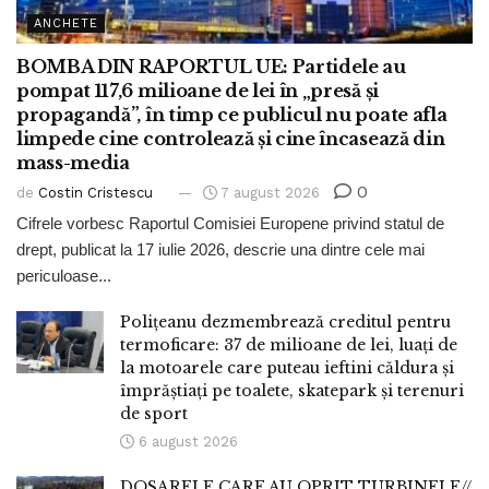
ANCHETE
BOMBA DIN RAPORTUL UE: Partidele au
pompat 117,6 milioane de lei în „presă și
propagandă”, în timp ce publicul nu poate afla
limpede cine controlează și cine încasează din
mass-media
0
de
Costin Cristescu
7 august 2026
Cifrele vorbesc Raportul Comisiei Europene privind statul de
drept, publicat la 17 iulie 2026, descrie una dintre cele mai
periculoase...
Polițeanu dezmembrează creditul pentru
termoficare: 37 de milioane de lei, luați de
la motoarele care puteau ieftini căldura și
împrăștiați pe toalete, skatepark și terenuri
de sport
6 august 2026
DOSARELE CARE AU OPRIT TURBINELE//