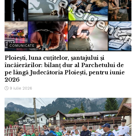
COMUNICATE
Ploiești, luna cuțitelor, șantajului și
încăierărilor: bilanț dur al Parchetului de
pe lângă Judecătoria Ploiești, pentru iunie
2026
9 iulie 2026