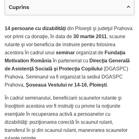
Cuprins
14 persoane cu dizabilităţi
din Ploieşti şi judeţul Prahova
vor primi ca donaţie, în data de
30 martie 2011
, scaune
rulante şi vor beneficia de instruire pentru folosirea
acestora în cadrul unui
seminar
organizat de
Fundaţia
Motivation România
în parteneriat cu
Direcţia Generală
de Asistenţă Socială şi Protecţia Copilului
(DGASPC)
Prahova. Seminarul va fi organizat la sediul DGASPC
Prahova,
Şoseaua Vestului nr 14-16, Ploieşti
.
În cadrul seminarului, beneficiarii scaunelor rulante şi
însoţitorii acestora vor fi instruiţi cu privire la noţiunile
esenţiale în recuperarea activă a persoanelor cu
dizabilităţi: poziţionarea corectă în scaunul rulant,
transferul în şi din scaunul rulant, manevrarea scaunelor
rulante primite.