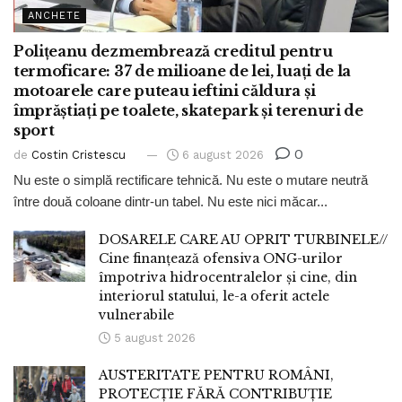
ANCHETE
Polițeanu dezmembrează creditul pentru
termoficare: 37 de milioane de lei, luați de la
motoarele care puteau ieftini căldura și
împrăștiați pe toalete, skatepark și terenuri de
sport
0
de
Costin Cristescu
6 august 2026
Nu este o simplă rectificare tehnică. Nu este o mutare neutră
între două coloane dintr-un tabel. Nu este nici măcar...
DOSARELE CARE AU OPRIT TURBINELE//
Cine finanțează ofensiva ONG-urilor
împotriva hidrocentralelor și cine, din
interiorul statului, le-a oferit actele
vulnerabile
5 august 2026
AUSTERITATE PENTRU ROMÂNI,
PROTECȚIE FĂRĂ CONTRIBUȚIE