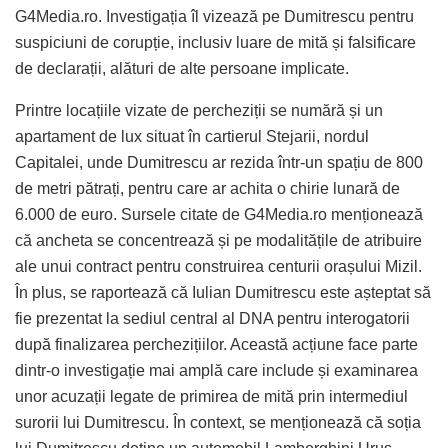
G4Media.ro. Investigația îl vizează pe Dumitrescu pentru
suspiciuni de corupție, inclusiv luare de mită și falsificare
de declarații, alături de alte persoane implicate.
Printre locațiile vizate de percheziții se numără și un
apartament de lux situat în cartierul Stejarii, nordul
Capitalei, unde Dumitrescu ar rezida într-un spațiu de 800
de metri pătrați, pentru care ar achita o chirie lunară de
6.000 de euro. Sursele citate de G4Media.ro menționează
că ancheta se concentrează și pe modalitățile de atribuire
ale unui contract pentru construirea centurii orașului Mizil.
În plus, se raportează că Iulian Dumitrescu este așteptat să
fie prezentat la sediul central al DNA pentru interogatorii
după finalizarea perchezițiilor. Această acțiune face parte
dintr-o investigație mai amplă care include și examinarea
unor acuzații legate de primirea de mită prin intermediul
surorii lui Dumitrescu. În context, se menționează că soția