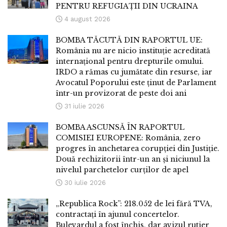
PENTRU REFUGIAȚII DIN UCRAINA
4 august 2026
BOMBA TĂCUTĂ DIN RAPORTUL UE:
România nu are nicio instituție acreditată
internațional pentru drepturile omului.
IRDO a rămas cu jumătate din resurse, iar
Avocatul Poporului este ținut de Parlament
într-un provizorat de peste doi ani
31 iulie 2026
BOMBA ASCUNSĂ ÎN RAPORTUL
COMISIEI EUROPENE: România, zero
progres în anchetarea corupției din Justiție.
Două rechizitorii într-un an și niciunul la
nivelul parchetelor curților de apel
30 iulie 2026
„Republica Rock”: 218.052 de lei fără TVA,
contractați în ajunul concertelor.
Bulevardul a fost închis, dar avizul rutier