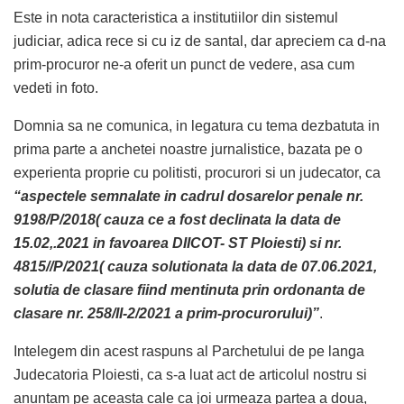
Este in nota caracteristica a institutiilor din sistemul
judiciar, adica rece si cu iz de santal, dar apreciem ca d-na
prim-procuror ne-a oferit un punct de vedere, asa cum
vedeti in foto.
Domnia sa ne comunica, in legatura cu tema dezbatuta in
prima parte a anchetei noastre jurnalistice, bazata pe o
experienta proprie cu politisti, procurori si un judecator, ca
“aspectele semnalate in cadrul dosarelor penale nr.
9198/P/2018( cauza ce a fost declinata la data de
15.02,.2021 in favoarea DIICOT- ST Ploiesti) si nr.
4815//P/2021( cauza solutionata la data de 07.06.2021,
solutia de clasare fiind mentinuta prin ordonanta de
clasare nr. 258/II-2/2021 a prim-procurorului)”
.
Intelegem din acest raspuns al Parchetului de pe langa
Judecatoria Ploiesti, ca s-a luat act de articolul nostru si
anuntam pe aceasta cale ca joi urmeaza partea a doua,