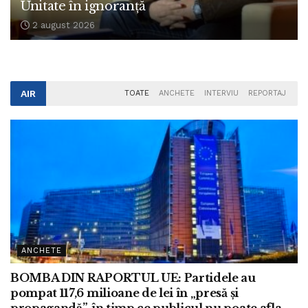
Unitate în ignoranță
2 august 2026
AIR
TOATE
ANCHETE
INTERVIU
REPORTAJ
ANCHETE
BOMBA DIN RAPORTUL UE: Partidele au
pompat 117,6 milioane de lei în „presă și
propagandă”, în timp ce publicul nu poate afla