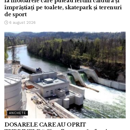
la motoarele care puteau ieftini căldura și
împrăștiați pe toalete, skatepark și terenuri
de sport
6 august 2026
ANCHETE
DOSARELE CARE AU OPRIT