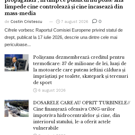
limpede cine controlează și cine încasează din
mass-media
0
de
Costin Cristescu
7 august 2026
Cifrele vorbesc Raportul Comisiei Europene privind statul de
drept, publicat la 17 iulie 2026, descrie una dintre cele mai
periculoase...
Polițeanu dezmembrează creditul pentru
termoficare: 37 de milioane de lei, luați de
la motoarele care puteau ieftini căldura și
împrăștiați pe toalete, skatepark și terenuri
de sport
6 august 2026
DOSARELE CARE AU OPRIT TURBINELE//
Cine finanțează ofensiva ONG-urilor
împotriva hidrocentralelor și cine, din
interiorul statului, le-a oferit actele
vulnerabile