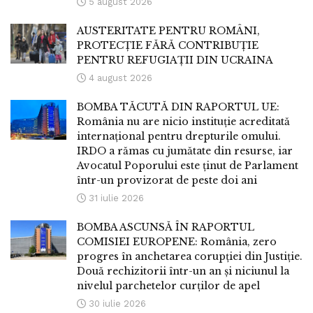
5 august 2026
AUSTERITATE PENTRU ROMÂNI,
PROTECȚIE FĂRĂ CONTRIBUȚIE
PENTRU REFUGIAȚII DIN UCRAINA
4 august 2026
BOMBA TĂCUTĂ DIN RAPORTUL UE:
România nu are nicio instituție acreditată
internațional pentru drepturile omului.
IRDO a rămas cu jumătate din resurse, iar
Avocatul Poporului este ținut de Parlament
într-un provizorat de peste doi ani
31 iulie 2026
BOMBA ASCUNSĂ ÎN RAPORTUL
COMISIEI EUROPENE: România, zero
progres în anchetarea corupției din Justiție.
Două rechizitorii într-un an și niciunul la
nivelul parchetelor curților de apel
30 iulie 2026