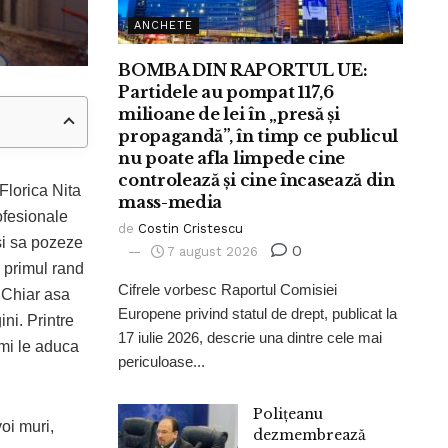
ANCHETE
BOMBA DIN RAPORTUL UE:
Partidele au pompat 117,6
milioane de lei în „presă și
propagandă”, în timp ce publicul
nu poate afla limpede cine
controlează și cine încasează din
Florica Nita
mass-media
rofesionale
de
Costin Cristescu
si sa pozeze
0
7 august 2026
n primul rand
Cifrele vorbesc Raportul Comisiei
 Chiar asa
Europene privind statul de drept, publicat la
ni. Printre
17 iulie 2026, descrie una dintre cele mai
 mi le aduca
periculoase...
Polițeanu
i muri,
dezmembrează