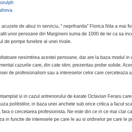
orulph
rahova
acuzele de abuz in serviciu, “ neprihanita” Florica Nita a mai fo
 platit unor persoane din Margineni suma de 1000 de lei ca sa in
l de pompe funebre al unei rivale.
ltatoare nesimtirea acestei persoane, dar are la baza modul in ca
mentat cazurile care, din cate stim, prezentau probe solide. Ace
ipsei de profesionalism sau a intereselor celor care cerceteaza 
ntamplat si in cazul antrenorului de karate Octavian Feraru care,
uza politistilor, in baza unei anchete sub orice critica a facut sca
i, fara o cercetarea profesionista. Ne este din ce in ce mai clar ca 
a in functie de interesele pe care le au si ordinelor pe care le 