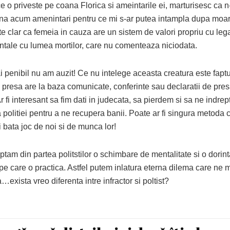
e o priveste pe coana Florica si ameintarile ei, marturisesc ca 
ana acum amenintari pentru ce mi s-ar putea intampla dupa moar
te clar ca femeia in cauza are un sistem de valori propriu cu lega
tale cu lumea mortilor, care nu comenteaza niciodata.
penibil nu am auzit! Ce nu intelege aceasta creatura este faptul
n presa are la baza comunicate, conferinte sau declaratii de pres
 Ar fi interesant sa fim dati in judecata, sa pierdem si sa ne indrep
 politiei pentru a ne recupera banii. Poate ar fi singura metoda ca
 bata joc de noi si de munca lor!
ptam din partea politstilor o schimbare de mentalitate si o dorin
pe care o practica. Astfel putem inlatura eterna dilema care ne 
…exista vreo diferenta intre infractor si poltist?