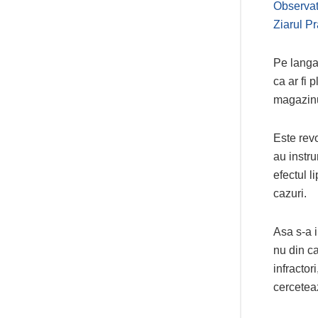
Observat
Ziarul P
Pe langa 
ca ar fi
magazinu
Este revo
au instru
efectul l
cazuri.
Asa s-a i
nu din ca
infractor
cerceteaz