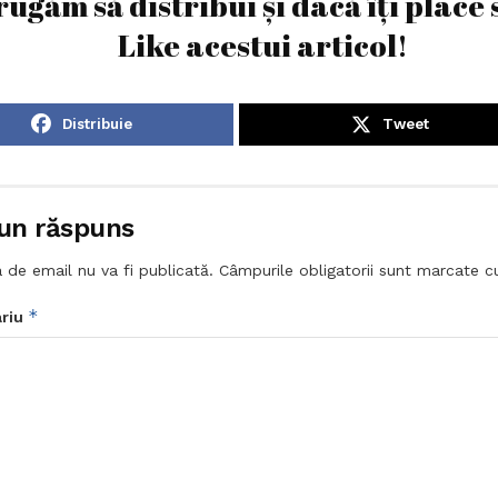
rugăm să distribui și dacă îți place 
Like acestui articol!
Distribuie
Tweet
un răspuns
 de email nu va fi publicată.
Câmpurile obligatorii sunt marcate 
*
riu