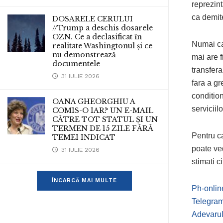
reprezint
ca demite
DOSARELE CERULUI
//Trump a deschis dosarele
OZN. Ce a declasificat în
Numai ca
realitate Washingtonul și ce
nu demonstrează
mai are 
documentele
transfera
31 IULIE 2026
fara a gr
condition
OANA GHEORGHIU A
serviciil
COMIS-O IAR? UN E-MAIL
CĂTRE TOT STATUL ȘI UN
TERMEN DE 15 ZILE FĂRĂ
Pentru ca
TEMEI INDICAT
poate ve
31 IULIE 2026
stimati c
ÎNCARCĂ MAI MULTE
Ph-onlin
Telegra
Adevaru