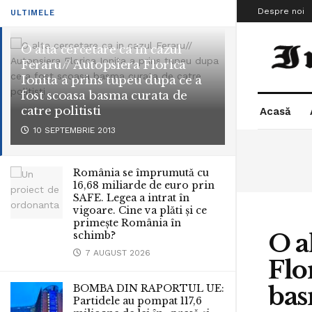
Despre noi
ULTIMELE
O alta cercetare ca in cazul
Feraru// Autopsiera Florica
Ionita a prins tupeu dupa ce a
fost scoasa basma curata de
catre politisti
Acasă
10 SEPTEMBRIE 2013
România se împrumută cu
16,68 miliarde de euro prin
SAFE. Legea a intrat în
vigoare. Cine va plăti și ce
primește România în
O a
schimb?
7 AUGUST 2026
Flo
bas
BOMBA DIN RAPORTUL UE:
Partidele au pompat 117,6