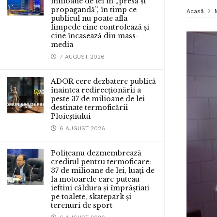
milioane de lei în „presă și
propagandă”, în timp ce
Acasă
publicul nu poate afla
limpede cine controlează și
cine încasează din mass-
media
7 AUGUST 2026
ADOR cere dezbatere publică
înaintea redirecționării a
peste 37 de milioane de lei
destinate termoficării
Ploieștiului
6 AUGUST 2026
Polițeanu dezmembrează
creditul pentru termoficare:
37 de milioane de lei, luați de
la motoarele care puteau
ieftini căldura și împrăștiați
pe toalete, skatepark și
terenuri de sport