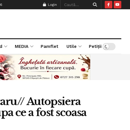
26
Login
d
MEDIA
Pamflet
Utile
Petiții
raru// Autopsiera
pa ce a fost scoasa