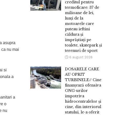
creditul pentru
termoficare: 37 de
milioane de lei,
luați de la
motoarele care
puteau ieftini
căldura și
împrăștiați pe
ia asupra
toalete, skatepark și
e ca nu mai
terenuri de sport
6 august 2026
DOSARELE CARE
i si
AU OPRIT
ionala a
TURBINELE// Cine
finanțează ofensiva
ONG-urilor
împotriva
anitari a
hidrocentralelor și
re o
cine, din interiorul
re nu
statului, le-a oferit