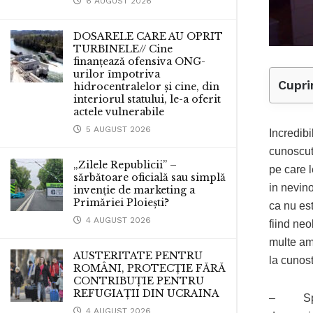
6 AUGUST 2026
DOSARELE CARE AU OPRIT
TURBINELE// Cine
finanțează ofensiva ONG-
urilor împotriva
Cupri
hidrocentralelor și cine, din
interiorul statului, le-a oferit
actele vulnerabile
5 AUGUST 2026
Incredibi
cunoscuta
„Zilele Republicii” –
pe care 
sărbătoare oficială sau simplă
in nevino
invenție de marketing a
Primăriei Ploiești?
ca nu est
4 AUGUST 2026
fiind ne
multe ame
AUSTERITATE PENTRU
la cunost
ROMÂNI, PROTECȚIE FĂRĂ
CONTRIBUȚIE PENTRU
REFUGIAȚII DIN UCRAINA
– Sper s
4 AUGUST 2026