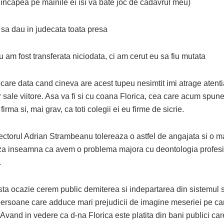
 incapea pe mainile ei isi va bate joc de cadavrul meu)
dau in judecata toata presa
fost transferata niciodata, ci am cerut eu sa fiu mutata
ecare data cand cineva are acest tupeu nesimtit imi atrage atent
r sale viitore. Asa va fi si cu coana Florica, cea care acum spun
 firma si, mai grav, ca toti colegii ei eu firme de sicrie.
ectorul Adrian Strambeanu tolereaza o astfel de angajata si o ma
za inseamna ca avem o problema majora cu deontologia profes
.
ta ocazie cerem public demiterea si indepartarea din sistemul s
persoane care adduce mari prejudicii de imagine meseriei pe ca
 Avand in vedere ca d-na Florica este platita din bani publici ca