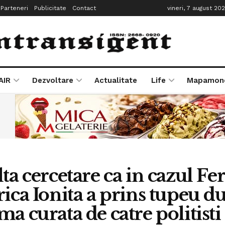
Parteneri
Publicitate
Contact
vineri, 7 august 20
AIR
Dezvoltare
Actualitate
Life
Mapamon
lta cercetare ca in cazul Fe
rica Ionita a prins tupeu du
ma curata de catre politisti