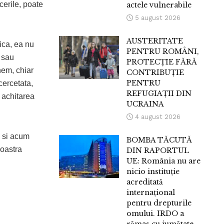
acerile, poate
actele vulnerabile
5 august 2026
AUSTERITATE
ica, ea nu
PENTRU ROMÂNI,
 sau
PROTECȚIE FĂRĂ
nem, chiar
CONTRIBUȚIE
PENTRU
 cercetata,
REFUGIAȚII DIN
e achitarea
UCRAINA
4 august 2026
, si acum
BOMBA TĂCUTĂ
voastra
DIN RAPORTUL
UE: România nu are
nicio instituție
acreditată
internațional
pentru drepturile
omului. IRDO a