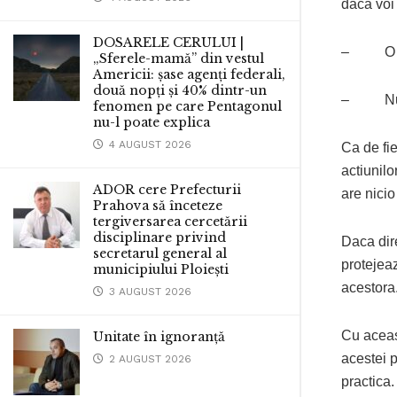
daca voi
DOSARELE CERULUI |
– O sa 
„Sferele-mamă” din vestul
Americii: șase agenți federali,
două nopți și 40% dintr-un
– Nu am 
fenomen pe care Pentagonul
nu-l poate explica
4 AUGUST 2026
Ca de fi
actiunilo
ADOR cere Prefecturii
are nicio
Prahova să înceteze
tergiversarea cercetării
disciplinare privind
Daca dir
secretarul general al
protejea
municipiului Ploiești
acestora
3 AUGUST 2026
Cu aceas
Unitate în ignoranță
acestei 
2 AUGUST 2026
practica.