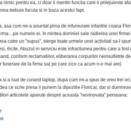
a nimic pentru ea, ci doar ii mentin functia care ii prilejuieste af
rea trebuie facuta si in baza acestui fapt.
, asa cum ne-a anuntat plina de infumurare infantile coana Flor
firma…pe numele ei. In mintea domniei sale radierea unei firmei
rea catre un “supus”, sterge toate urmele unei activitati sa-I spu
esi, ilicite. Abuzul in serviciu este infractiunea pentru care a fost
and, conform reclamatiilor, eliberarea corpurilor neinsufletite d
or funerare de la firma sa( pe care zice ca acum n-o mai are)
 si-a luat de curand laptop, dupa cum mi-a spus de vreo trei ori
dea ce scrie presa ii punem la dipozitie Floricai, dar si dumnea
ititori articolele aparute despre aceasta “nevinovata” persoana:
e
ma
l