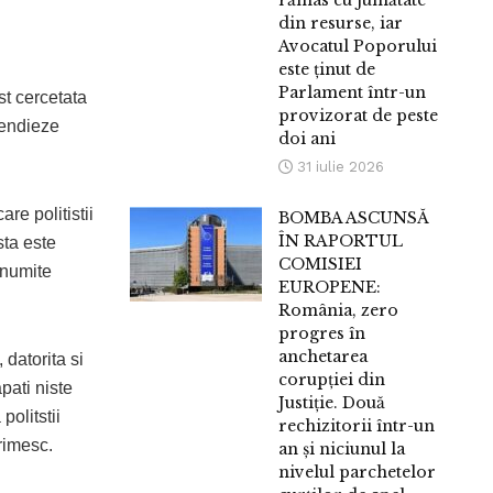
rămas cu jumătate
din resurse, iar
Avocatul Poporului
este ținut de
Parlament într-un
st cercetata
provizorat de peste
cendieze
doi ani
31 iulie 2026
re politistii
BOMBA ASCUNSĂ
ÎN RAPORTUL
sta este
COMISIEI
anumite
EUROPENE:
România, zero
progres în
anchetarea
 datorita si
corupției din
pati niste
Justiție. Două
politstii
rechizitorii într-un
primesc.
an și niciunul la
nivelul parchetelor