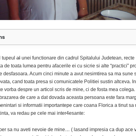
ns
l tupeul
al
unei functionare din cadrul Spitalului Judetean, recte 
 de toata lumea pentru afacerile ei cu sicrie si alte “practici” p
le desfasoara. Acum cinci minute a avut nesimtirea sa ma sune 
vata, cand toata presa si comunicatele Politiei sustin altceva. I
e vorba despre un articol scris de mine, ci de fosta mea colega.
obrazarea de care a dat dovada aceasta persoana este fara margi
nintari si informatii importantepe care coana Florica a tinut sa
inta, va redau pe cele mai inter4esante:
a nu aveti nevoie de mine… ( lasand impresia ca dup ace vo