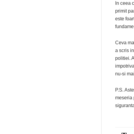
In ceea c
primit p
este foar
fundamen
Ceva mai 
a scris i
politiei.
impotriva
nu-si mai
P.S. Aste
meseria 
siguranta