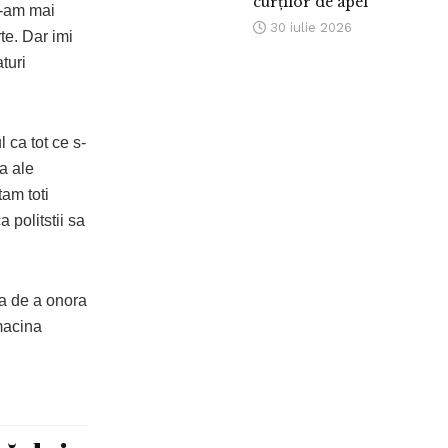
curților de apel
n-am mai
30 iulie 2026
te. Dar imi
turi
 ca tot ce s-
a ale
tam toti
 politstii sa
ta de a onora
macina