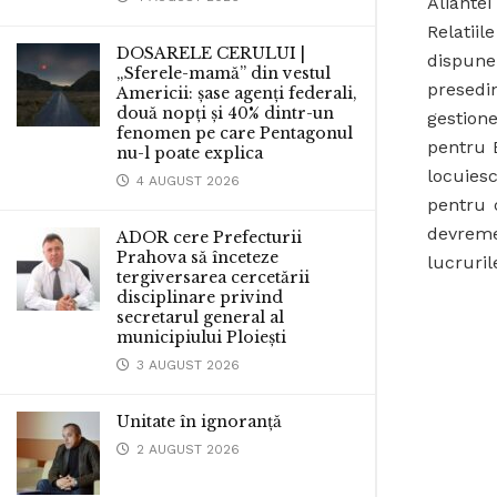
Aliante
Relatiil
DOSARELE CERULUI |
dispune
„Sferele-mamă” din vestul
presedi
Americii: șase agenți federali,
două nopți și 40% dintr-un
gestion
fenomen pe care Pentagonul
pentru B
nu-l poate explica
locuies
4 AUGUST 2026
pentru 
devrem
ADOR cere Prefecturii
Prahova să înceteze
lucruril
tergiversarea cercetării
disciplinare privind
secretarul general al
municipiului Ploiești
3 AUGUST 2026
Unitate în ignoranță
2 AUGUST 2026