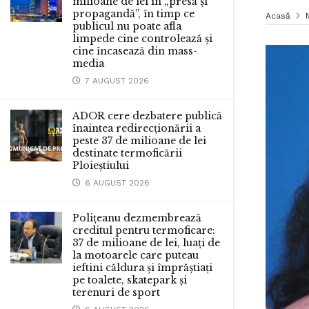
milioane de lei în „presă și
propagandă”, în timp ce
Acasă
publicul nu poate afla
limpede cine controlează și
cine încasează din mass-
media
7 AUGUST 2026
ADOR cere dezbatere publică
înaintea redirecționării a
peste 37 de milioane de lei
destinate termoficării
Ploieștiului
6 AUGUST 2026
Polițeanu dezmembrează
creditul pentru termoficare:
37 de milioane de lei, luați de
la motoarele care puteau
ieftini căldura și împrăștiați
pe toalete, skatepark și
terenuri de sport