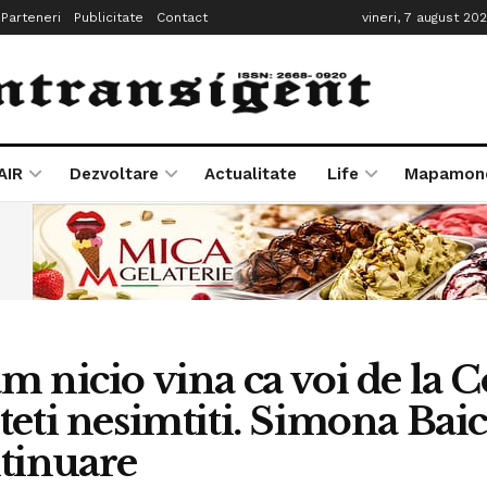
Parteneri
Publicitate
Contact
vineri, 7 august 20
AIR
Dezvoltare
Actualitate
Life
Mapamon
m nicio vina ca voi de la 
teti nesimtiti. Simona Baic
tinuare