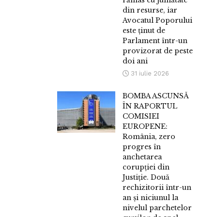
rămas cu jumătate
din resurse, iar
Avocatul Poporului
este ținut de
Parlament într-un
provizorat de peste
doi ani
31 iulie 2026
BOMBA ASCUNSĂ
ÎN RAPORTUL
COMISIEI
EUROPENE:
România, zero
progres în
anchetarea
corupției din
Justiție. Două
rechizitorii într-un
an și niciunul la
nivelul parchetelor