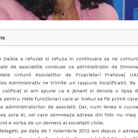
ns
 Dalkia a refuzat si refuza in continuare sa ne comuni
trate de asociatiile conduse ca adminsitrator de Simona
ntele Uniunii Asociatiilor de Proprietari Prahova( UAP
ios Administrativ ne trimite un raspuns incalificabil. Ba
i calificat si am spune ca e jenant si denota o lipsa d
a pentru niste functionari care ar trebui sa fie primii car
va administratorilor de asociatii. Dar, cum lenea e cuco
rea sora ei, cei care semneaza adresa din foto nu maq
nd e vorba de un demers al societatii civile.
ntelegeti, pe data de 1 noiembrie 2012 am depus o adres