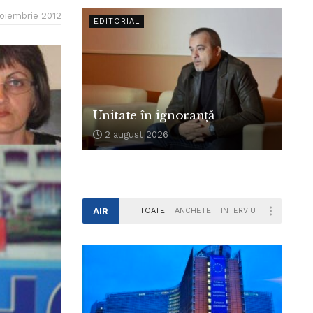
oiembrie 2012
EDITORIAL
Unitate în ignoranță
2 august 2026
AIR
TOATE
ANCHETE
INTERVIU