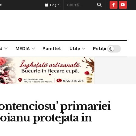
26
Login
d
MEDIA
Pamflet
Utile
Petiții
Contenciosu’ primariei
oianu protejata in