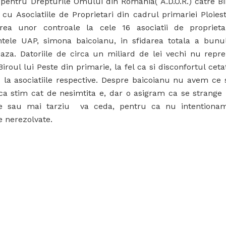
i pentru Drepturile Omului din Romania( A.D.O.R.) catre B
e cu Asociatiile de Proprietari din cadrul primariei Ploiest
rea unor controale la cele 16 asociatii de propriet
ntele UAP, simona baicoianu, in sfidarea totala a bunul
eaza. Datoriile de circa un miliard de lei vechi nu repr
iroul lui Peste din primarie, la fel ca si disconfortul ceta
c la asociatiile respective. Despre baicoianu nu avem ce
ca stim cat de nesimtita e, dar o asigram ca se strange 
e sau mai tarziu va ceda, pentru ca nu intentiona
e nerezolvate.