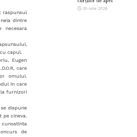
curților de apel
30 iulie 2026
it raspunsul
neia dintre
e necesara
psunsului,
 cu capul.
riu, Eugen
.D.O.R, care
lor omului.
dul in care
la furnizori
a se dispune
t pe cineva.
a cunostinta
 concurs de