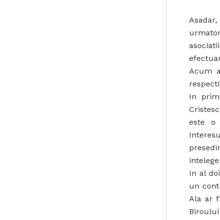
Asadar,
urmator
asociat
efectuar
Acum a
respecti
In pri
Cristes
este o 
Interes
presedin
intelege
In al do
un cont
Ala ar 
Biroulu