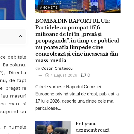
ANCHETE
BOMBA DIN RAPORTUL UE:
Partidele au pompat 117,6
milioane de lei în „presă și
propagandă”, în timp ce publicul
nu poate afla limpede cine
controlează și cine încasează din
ce debitele
mass-media
 Baicoianu,
de
Costin Cristescu
), Directia
0
7 august 2026
 nu, de fapt
Cifrele vorbesc Raportul Comisiei
e pregatire
Europene privind statul de drept, publicat la
e iau masuri
17 iulie 2026, descrie una dintre cele mai
ana mare si
periculoase...
 suprind cu
Polițeanu
a in numele
dezmembrează