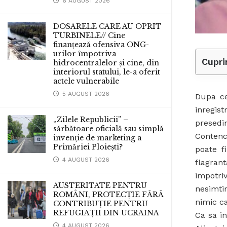
6 AUGUST 2026
DOSARELE CARE AU OPRIT
TURBINELE// Cine
finanțează ofensiva ONG-
urilor împotriva
Cupri
hidrocentralelor și cine, din
interiorul statului, le-a oferit
actele vulnerabile
5 AUGUST 2026
Dupa ce
inregis
„Zilele Republicii” –
presedi
sărbătoare oficială sau simplă
Contenc
invenție de marketing a
Primăriei Ploiești?
poate f
4 AUGUST 2026
flagrant
impotri
AUSTERITATE PENTRU
nesimti
ROMÂNI, PROTECȚIE FĂRĂ
nimic ca
CONTRIBUȚIE PENTRU
REFUGIAȚII DIN UCRAINA
Ca sa i
4 AUGUST 2026