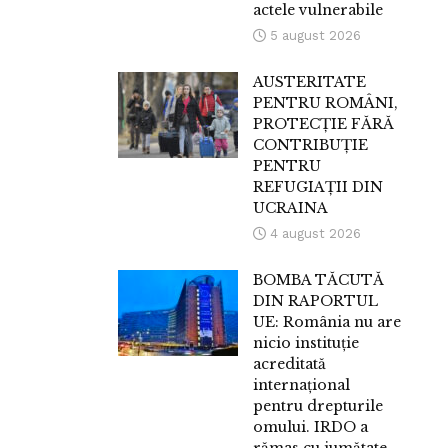
actele vulnerabile
5 august 2026
AUSTERITATE
PENTRU ROMÂNI,
PROTECȚIE FĂRĂ
CONTRIBUȚIE
PENTRU
REFUGIAȚII DIN
UCRAINA
4 august 2026
BOMBA TĂCUTĂ
DIN RAPORTUL
UE: România nu are
nicio instituție
acreditată
internațional
pentru drepturile
omului. IRDO a