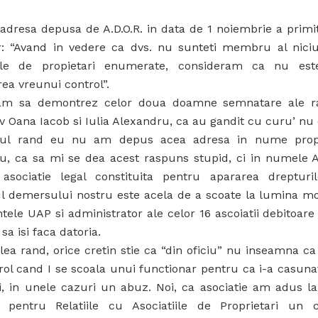
 adresa depusa de A.D.O.R. in data de 1 noiembrie a prim
: “Avand in vedere ca dvs. nu sunteti membru al niciu
iile de propietari enumerate, consideram ca nu est
ea vreunui control”.
m sa demontrez celor doua doamne semnatare ale ra
v Oana Iacob si Iulia Alexandru, ca au gandit cu curu’ nu
mul rand eu nu am depus acea adresa in nume prop
cu, ca sa mi se dea acest raspuns stupid, ci in numele A
asociatie legal constituita pentru apararea drepturi
ul demersului nostru este acela de a scoate la lumina mo
tele UAP si administrator ale celor 16 ascoiatii debitoare 
 sa isi faca datoria.
ilea rand, orice cretin stie ca “din oficiu” nu inseamna c
rol cand I se scoala unui functionar pentru ca i-a casuna
fi, in unele cazuri un abuz. Noi, ca asociatie am adus l
i pentru Relatiile cu Asociatiile de Proprietari un