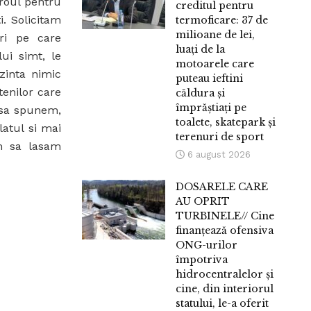
iroul pentru
creditul pentru
i. Solicitam
termoficare: 37 de
milioane de lei,
ari pe care
luați de la
ui simt, le
motoarele care
ezinta nimic
puteau ieftini
tenilor care
căldura și
împrăștiați pe
 sa spunem,
toalete, skatepark și
latul si mai
terenuri de sport
m sa lasam
6 august 2026
DOSARELE CARE
AU OPRIT
TURBINELE// Cine
finanțează ofensiva
ONG-urilor
împotriva
hidrocentralelor și
cine, din interiorul
statului, le-a oferit