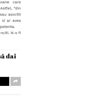
soane care
Astfel, “din
sau asocitii
u si ar avea
mpetenta.
citi. N-o fi
să dai