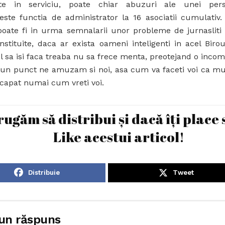
ente in serviciu, poate chiar abuzuri ale unei per
este functia de administrator la 16 asociatii cumulativ. 
 poate fi in urma semnalarii unor probleme de jurnasliti 
nstituite, daca ar exista oameni inteligenti in acel Biro
l sa isi faca treaba nu sa frece menta, preotejand o inco
 un punct ne amuzam si noi, asa cum va faceti voi ca mun
 capat numai cum vreti voi.
rugăm să distribui și dacă îți place 
Like acestui articol!
Distribuie
Tweet
un răspuns