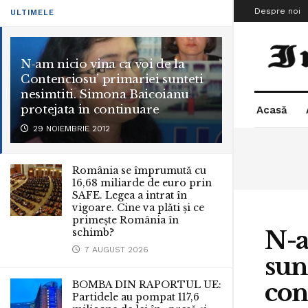
Despre noi
ULTIMELE
N-am nicio vina ca voi de la
Contenciosu’ primariei sunteti
nesimtiti. Simona Baicoianu
protejata in continuare
Acasă
29 NOIEMBRIE 2012
România se împrumută cu
16,68 miliarde de euro prin
SAFE. Legea a intrat în
vigoare. Cine va plăti și ce
primește România în
N-a
schimb?
7 AUGUST 2026
sun
con
BOMBA DIN RAPORTUL UE:
Partidele au pompat 117,6