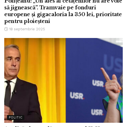
Polițeanu: „Un ales al cetățenilor nu are voie
să jignească”. Tramvaie pe fonduri
europene și gigacaloria la 350 lei, prioritate
pentru ploieșteni
18 septembrie 2025
POLITIC