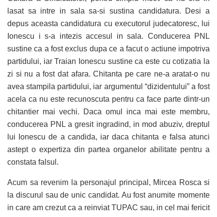
lasat sa intre in sala sa-si sustina candidatura. Desi a
depus aceasta candidatura cu executorul judecatoresc, lui
Ionescu i s-a intezis accesul in sala. Conducerea PNL
sustine ca a fost exclus dupa ce a facut o actiune impotriva
partidului, iar Traian Ionescu sustine ca este cu cotizatia la
zi si nu a fost dat afara. Chitanta pe care ne-a aratat-o nu
avea stampila partidului, iar argumentul “dizidentului” a fost
acela ca nu este recunoscuta pentru ca face parte dintr-un
chitantier mai vechi. Daca omul inca mai este membru,
conducerea PNL a gresit ingradind, in mod abuziv, dreptul
lui Ionescu de a candida, iar daca chitanta e falsa atunci
astept o expertiza din partea organelor abilitate pentru a
constata falsul.
Acum sa revenim la personajul principal, Mircea Rosca si
la discurul sau de unic candidat. Au fost anumite momente
in care am crezut ca a reinviat TUPAC sau, in cel mai fericit