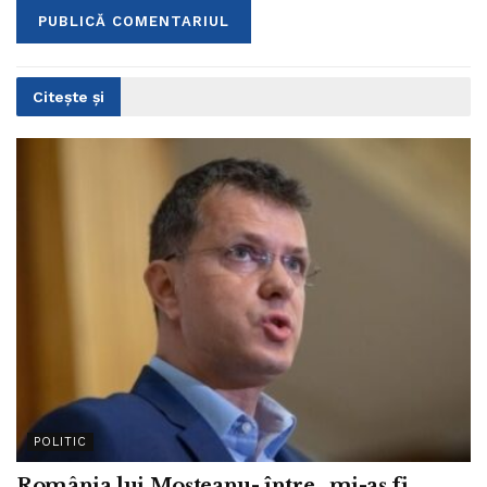
Citește și
POLITIC
România lui Moșteanu- între „mi-aș fi