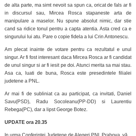
de alta parte, ma simt nevoit sa spun ca, oricat de fals ar fi
in discursul sau, Mircea Rosca stapaneste arta de
manipulare a maselor. Nu spune absolut nimic, dar stie
cand sa ridice tonul pentru a capta atentia. Asta cred ca e
singurului lui atu. Pare o copie fidela a lui Crin Antonescu.
Am plecat inainte de votare pentru ca rezultatul e unul
singur. Ar fi fost interesant daca Mircea Rosca ar fi candidat
de unul singur si ar fi iesit pe doi. Atunci merita sa mai stau.
Asa ca, luati de buna, Rosca este presedintele filialei
judetene a PNL.
Ar mai fi de subliniat ca au participat, ca invitati, Daniel
Savu(PSD), Radu Socoleanu(PP-DD) si Laurentiu
Rebega(PC), dar a lipst George Botez.
UPDATE ora 20.35
In urma Conferinței Județene de Alegeri PNL Prahova, vă