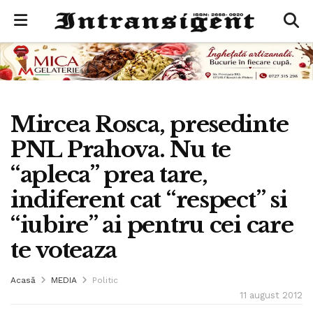
Mircea Rosca, presedinte
PNL Prahova. Nu te
“apleca” prea tare,
indiferent cat “respect” si
“iubire” ai pentru cei care
te voteaza
Acasă
MEDIA
Politic
11 august 2012