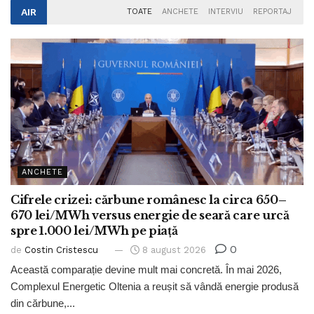
AIR
TOATE
ANCHETE
INTERVIU
REPORTAJ
ANCHETE
Cifrele crizei: cărbune românesc la circa 650–
670 lei/MWh versus energie de seară care urcă
spre 1.000 lei/MWh pe piață
0
de
Costin Cristescu
8 august 2026
Această comparație devine mult mai concretă. În mai 2026,
Complexul Energetic Oltenia a reușit să vândă energie produsă
din cărbune,...