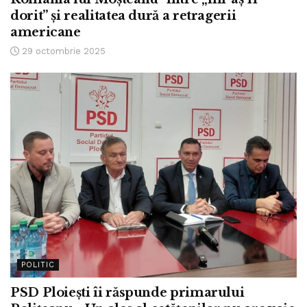
dorit” și realitatea dură a retragerii
americane
29 octombrie 2025
POLITIC
PSD Ploiești îi răspunde primarului