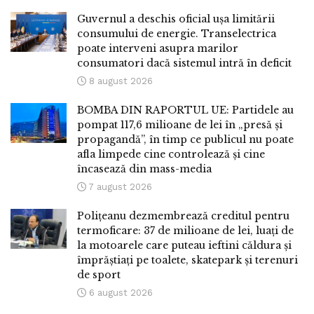
Guvernul a deschis oficial ușa limitării
consumului de energie. Transelectrica
poate interveni asupra marilor
consumatori dacă sistemul intră în deficit
8 august 2026
BOMBA DIN RAPORTUL UE: Partidele au
pompat 117,6 milioane de lei în „presă și
propagandă”, în timp ce publicul nu poate
afla limpede cine controlează și cine
încasează din mass-media
7 august 2026
Polițeanu dezmembrează creditul pentru
termoficare: 37 de milioane de lei, luați de
la motoarele care puteau ieftini căldura și
împrăștiați pe toalete, skatepark și terenuri
de sport
6 august 2026