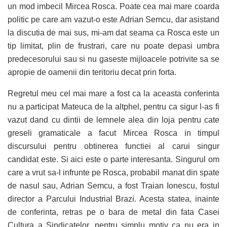
un mod imbecil Mircea Rosca. Poate cea mai mare coarda
politic pe care am vazut-o este Adrian Semcu, dar asistand
la discutia de mai sus, mi-am dat seama ca Rosca este un
tip limitat, plin de frustrari, care nu poate depasi umbra
predecesorului sau si nu gaseste mijloacele potrivite sa se
apropie de oamenii din teritoriu decat prin forta.
Regretul meu cel mai mare a fost ca la aceasta conferinta
nu a participat Mateuca de la altphel, pentru ca sigur l-as fi
vazut dand cu dintii de lemnele alea din loja pentru cate
greseli gramaticale a facut Mircea Rosca in timpul
discursului pentru obtinerea functiei al carui singur
candidat este. Si aici este o parte interesanta. Singurul om
care a vrut sa-l infrunte pe Rosca, probabil manat din spate
de nasul sau, Adrian Semcu, a fost Traian Ionescu, fostul
director a Parcului Industrial Brazi. Acesta statea, inainte
de conferinta, retras pe o bara de metal din fata Casei
Cultura a Sindicatelor, pentru simplu motiv ca nu era in