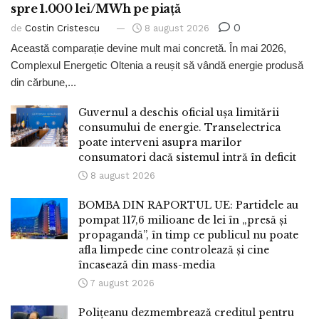
spre 1.000 lei/MWh pe piață
0
de
Costin Cristescu
8 august 2026
Această comparație devine mult mai concretă. În mai 2026,
Complexul Energetic Oltenia a reușit să vândă energie produsă
din cărbune,...
Guvernul a deschis oficial ușa limitării
consumului de energie. Transelectrica
poate interveni asupra marilor
consumatori dacă sistemul intră în deficit
8 august 2026
BOMBA DIN RAPORTUL UE: Partidele au
pompat 117,6 milioane de lei în „presă și
propagandă”, în timp ce publicul nu poate
afla limpede cine controlează și cine
încasează din mass-media
7 august 2026
Polițeanu dezmembrează creditul pentru