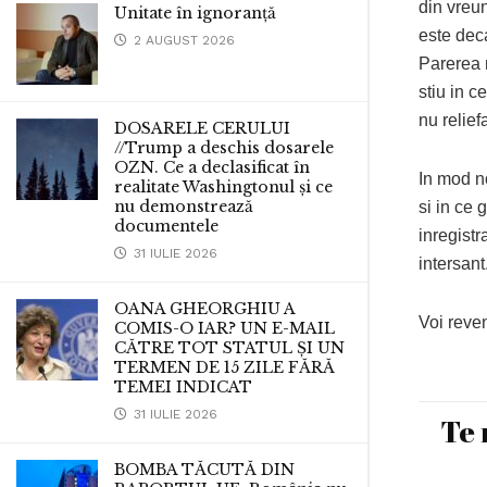
din vreun 
Unitate în ignoranță
este deca
2 AUGUST 2026
Parerea 
stiu in 
nu relie
DOSARELE CERULUI
//Trump a deschis dosarele
OZN. Ce a declasificat în
In mod no
realitate Washingtonul și ce
nu demonstrează
si in ce
documentele
inregistr
31 IULIE 2026
intersant
OANA GHEORGHIU A
Voi rev
COMIS-O IAR? UN E-MAIL
CĂTRE TOT STATUL ȘI UN
TERMEN DE 15 ZILE FĂRĂ
TEMEI INDICAT
31 IULIE 2026
Te 
BOMBA TĂCUTĂ DIN