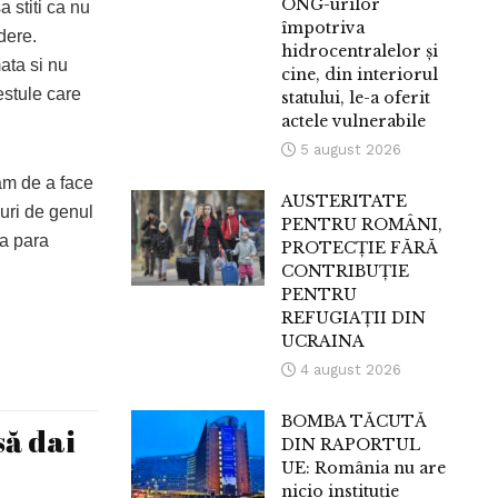
ONG-urilor
a stiti ca nu
împotriva
dere.
hidrocentralelor și
ata si nu
cine, din interiorul
stule care
statului, le-a oferit
actele vulnerabile
5 august 2026
am de a face
AUSTERITATE
uri de genul
PENTRU ROMÂNI,
sa para
PROTECȚIE FĂRĂ
CONTRIBUȚIE
PENTRU
REFUGIAȚII DIN
UCRAINA
4 august 2026
BOMBA TĂCUTĂ
să dai
DIN RAPORTUL
UE: România nu are
nicio instituție