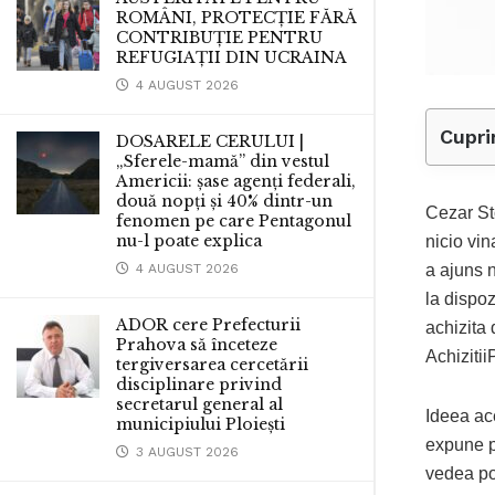
ROMÂNI, PROTECȚIE FĂRĂ
CONTRIBUȚIE PENTRU
REFUGIAȚII DIN UCRAINA
4 AUGUST 2026
Cupri
DOSARELE CERULUI |
„Sferele-mamă” din vestul
Americii: șase agenți federali,
două nopți și 40% dintr-un
Cezar St
fenomen pe care Pentagonul
nu-l poate explica
nicio vin
4 AUGUST 2026
a ajuns n
la dispoz
ADOR cere Prefecturii
achizita 
Prahova să înceteze
Achizitii
tergiversarea cercetării
disciplinare privind
secretarul general al
Ideea ace
municipiului Ploiești
expune p
3 AUGUST 2026
vedea po