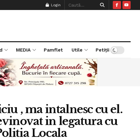
Login
d
MEDIA
Pamflet
Utile
Petiții
ciu , ma intalnesc cu el.
evinovat in legatura cu
olitia Locala