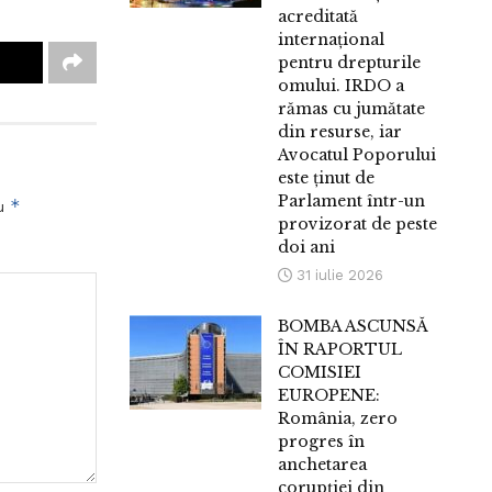
acreditată
internațional
pentru drepturile
omului. IRDO a
rămas cu jumătate
din resurse, iar
Avocatul Poporului
este ținut de
Parlament într-un
*
cu
provizorat de peste
doi ani
31 iulie 2026
BOMBA ASCUNSĂ
ÎN RAPORTUL
COMISIEI
EUROPENE:
România, zero
progres în
anchetarea
corupției din