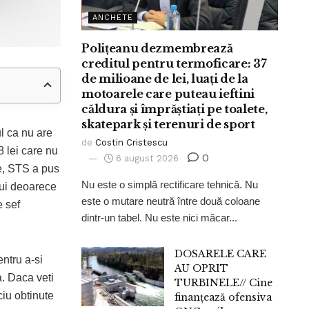
ANCHETE
Polițeanu dezmembrează
creditul pentru termoficare: 37
de milioane de lei, luați de la
motoarele care puteau ieftini
căldura și împrăștiați pe toalete,
skatepark și terenuri de sport
l ca nu are
de
Costin Cristescu
8 lei care nu
0
6 august 2026
le, STS a pus
Nu este o simplă rectificare tehnică. Nu
lui deoarece
este o mutare neutră între două coloane
e sef
dintr-un tabel. Nu este nici măcar...
DOSARELE CARE
ntru a-si
AU OPRIT
a. Daca veti
TURBINELE// Cine
iu obtinute
finanțează ofensiva