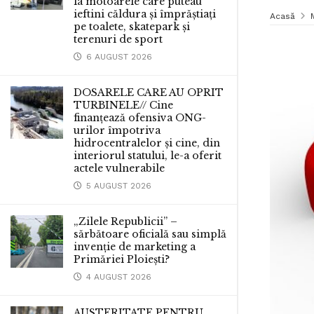
la motoarele care puteau
ieftini căldura și împrăștiați
Acasă
pe toalete, skatepark și
terenuri de sport
6 AUGUST 2026
DOSARELE CARE AU OPRIT
TURBINELE// Cine
finanțează ofensiva ONG-
urilor împotriva
hidrocentralelor și cine, din
interiorul statului, le-a oferit
actele vulnerabile
5 AUGUST 2026
„Zilele Republicii” –
sărbătoare oficială sau simplă
invenție de marketing a
Primăriei Ploiești?
4 AUGUST 2026
AUSTERITATE PENTRU