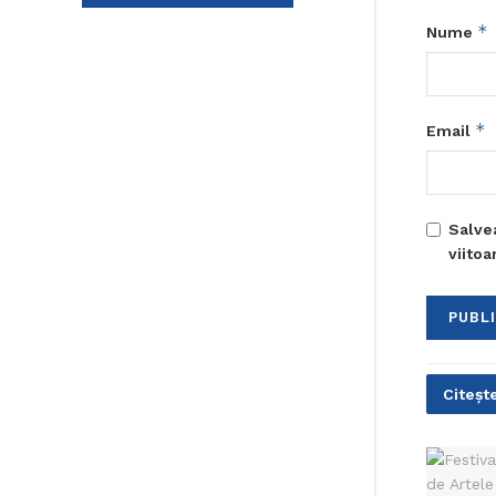
*
Nume
*
Email
Salve
viito
Citește