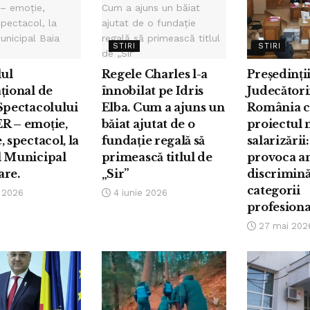
STIRI
STIRI
lul
Regele Charles l-a
Președinți
țional de
înnobilat pe Idris
Judecători
Spectacolului
Elba. Cum a ajuns un
România cr
R – emoție,
băiat ajutat de o
proiectul n
, spectacol, la
fundație regală să
salarizării:
l Municipal
primească titlul de
provoca an
are.
„Sir”
discrimină
categorii
e 2026
4 iunie 2026
profesiona
27 mai 202