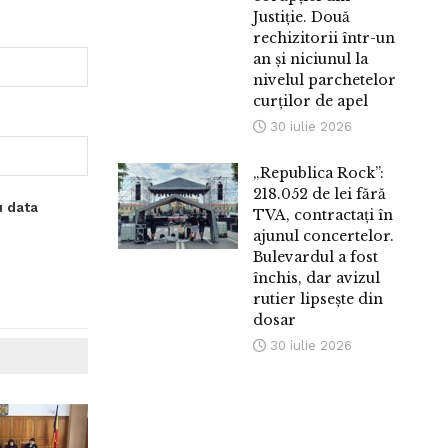
Justiție. Două
rechizitorii într-un
an și niciunul la
nivelul parchetelor
curților de apel
30 iulie 2026
„Republica Rock”:
218.052 de lei fără
u data
TVA, contractați în
ajunul concertelor.
Bulevardul a fost
închis, dar avizul
rutier lipsește din
dosar
30 iulie 2026