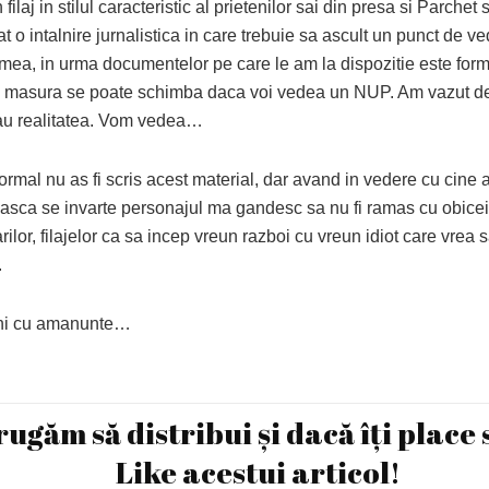
filaj in stilul caracteristic al prietenilor sai din presa si Parchet s
t o intalnire jurnalistica in care trebuie sa ascult un punct de ve
mea, in urma documentelor pe care le am la dispozitie este form
ce masura se poate schimba daca voi vedea un NUP. Am vazut de
fau realitatea. Vom vedea…
rmal nu as fi scris acest material, dar avand in vedere cu cine 
 gasca se invarte personajul ma gandesc sa nu fi ramas cu obicei
arilor, filajelor ca sa incep vreun razboi cu vreun idiot care vrea 
.
eni cu amanunte…
rugăm să distribui și dacă îți place 
Like acestui articol!