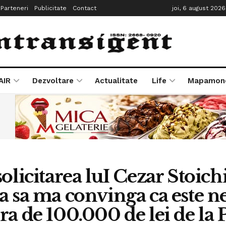
Parteneri
Publicitate
Contact
joi, 6 august 2026
AIR
Dezvoltare
Actualitate
Life
Mapamon
solicitarea luI Cezar Stoichi
a sa ma convinga ca este n
ra de 100.000 de lei de la P