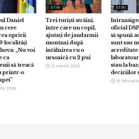
STIRI
STIRI
ul Daniel
Trei turiști străini,
Intransige
m cere
între care un copil,
oficial DS
ea opririi
ajutați de jandarmii
să spună a
9 localități
montani după
sunt sau n
hova: „Nu voi
întâlnirea cu o
acreditate
e ca
ursoaică cu 2 pui
laboratoar
nii să treacă
stau la baz
13 martie 2026
 printr-o
deciziilor 
 apei”
16 februari
tie 2026