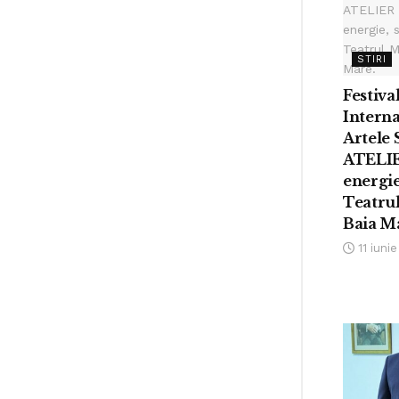
STIRI
Festiva
Interna
Artele 
ATELIE
energie
Teatru
Baia M
11 iuni