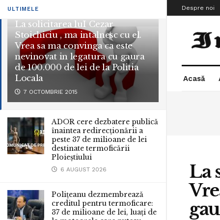
Despre noi
ULTIMELE
La solicitarea luI Cezar
Stoichiciu , ma intalnesc cu el.
Vrea sa ma convinga ca este
nevinovat in legatura cu gaura
de 100.000 de lei de la Politia
Locala
Acasă
7 OCTOMBRIE 2015
ADOR cere dezbatere publică
înaintea redirecționării a
peste 37 de milioane de lei
destinate termoficării
Ploieștiului
La 
6 AUGUST 2026
Vre
Polițeanu dezmembrează
gau
creditul pentru termoficare:
37 de milioane de lei, luați de