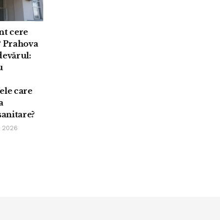
nt cere
P Prahova
devărul:
u
ele care
a
sanitare?
e 2026