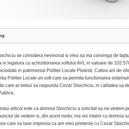
ns
oichiciu se considera nevinovat si vrea sa ma convinga de faptu
a in legatura cu achizitionarea softului AVL in valoare de 102.57
iciodata in patrimoniul Politiei Locale Ploiesti. Cativa ani de zi
itia Politiei Locale un soft care sa permita functionarea sistemu
de care ar trebui sa raspunda Cezar Stoichiciu, in calitatea sa d
Publice.
stui articol este ca domnul Stoichiciu a solicitat sa ne vedem pe
unctul de vedere si, din acest motiv, ma voi intalni cu domnia s
ze care sa lase impresia ca am vreo prietenie cu Cezar Stoichic