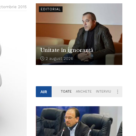
ctombrie 2015
EDITORIAL
Unitate în ignoranță
2 august 2026
AIR
TOATE
ANCHETE
INTERVIU