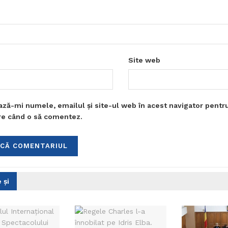
Site web
ază-mi numele, emailul și site-ul web în acest navigator pentr
are când o să comentez.
 și