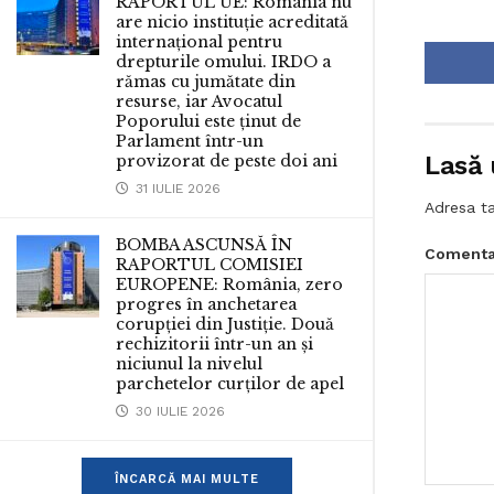
RAPORTUL UE: România nu
are nicio instituție acreditată
internațional pentru
drepturile omului. IRDO a
rămas cu jumătate din
resurse, iar Avocatul
Poporului este ținut de
Parlament într-un
Lasă 
provizorat de peste doi ani
31 IULIE 2026
Adresa ta
BOMBA ASCUNSĂ ÎN
Comenta
RAPORTUL COMISIEI
EUROPENE: România, zero
progres în anchetarea
corupției din Justiție. Două
rechizitorii într-un an și
niciunul la nivelul
parchetelor curților de apel
30 IULIE 2026
ÎNCARCĂ MAI MULTE