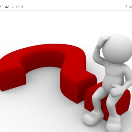
7 o
MEDIA
Stiri