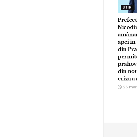
STIRI
Prefect
Nicodi
amânar
apei în 
din Pra
permit
prahove
din nou
criză a
26 mar