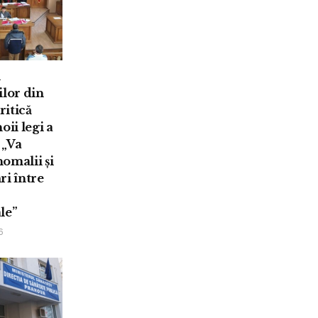
i
ilor din
itică
oii legi a
 „Va
omalii și
ri între
le”
6